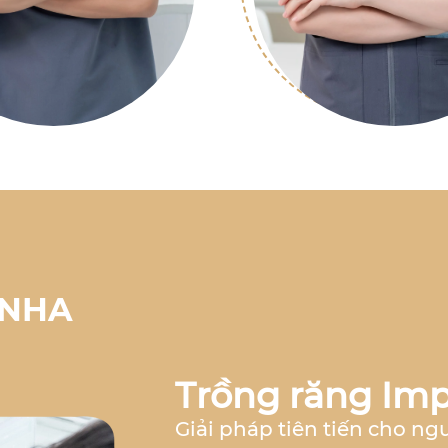
 NHA
Trồng răng Imp
Giải pháp tiên tiến cho ng