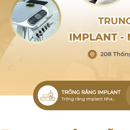
TRỒNG RĂNG IMPLANT
Trồng răng Implant Nha
Trang (cấy ghép Implant)
Nha Trang là giải pháp phục
hình răng mất hiện đại