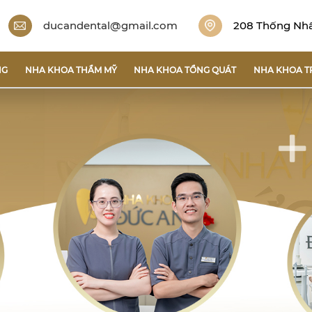
ducandental@gmail.com
208 Thống Nhất
NG
NHA KHOA THẨM MỸ
NHA KHOA TỔNG QUÁT
NHA KHOA T