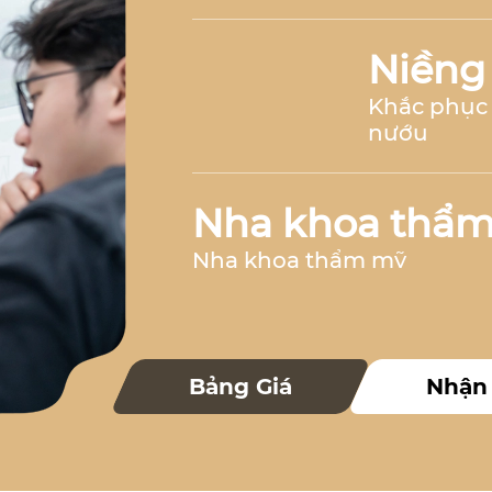
Niềng
Khắc phục 
nướu
Nha khoa thẩ
Nha khoa thẩm mỹ
Nha k
Bảng Giá
Nhận
Nha khoa 
Nha khoa trẻ 