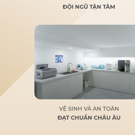
rãi
: Nghiên cứu của bác sĩ
ĐỘI NGŨ TẬN TÂM
Đức giúp nhiều người lớn
tuổi bị mất răng toàn bộ
hoặc sắp mất răng toàn bộ
có giải pháp thay thế tối ưu
và chi phí hợp lý.
Tận tâm
– Chuyên nghiệp
: Không chỉ
là một bác sĩ giỏi, Bác sĩ Đức
còn là
người bạn đồng hành
đáng tin cậy
của bệnh nhân
khi đến với Nha Khoa Đức
An.
Bác sĩ Đức tập trung
vào các phương pháp điều trị
dựa trên khoa học và thực
tiễn, đảm bảo khách hàng có
một hàm răng vững chắc,
thẩm mỹ và sử dụng lâu dài.
VỆ SINH VÀ AN TOÀN
ĐẠT CHUẨN CHÂU ÂU