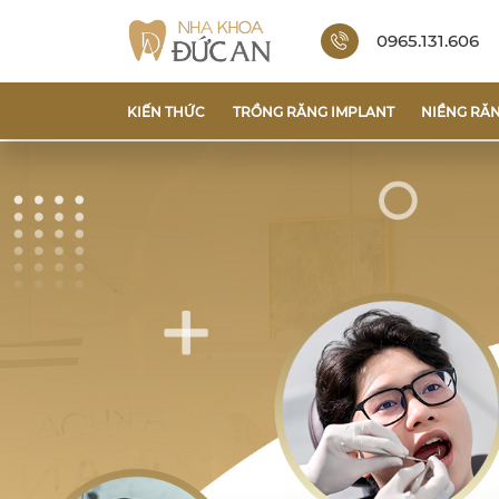
0965.131.606
KIẾN THỨC
TRỒNG RĂNG IMPLANT
NIỀNG RĂ