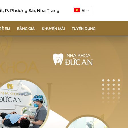
, P. Phương Sài, Nha Trang
VI
RẺ EM
BẢNG GIÁ
KHUYẾN MÃI
TUYỂN DỤNG