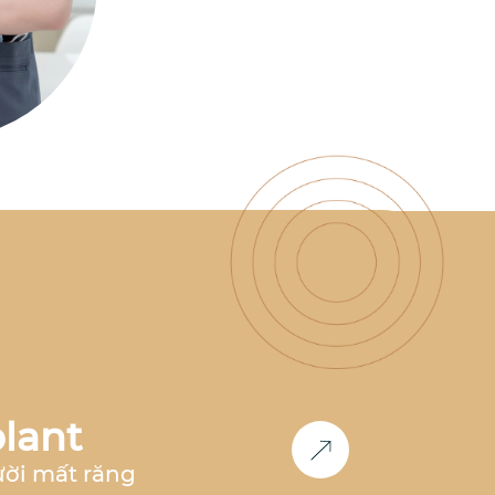
có nhiều năm kinh nghiệm
làm việc tại nha khoa hàng
đầu như
Nha Khoa Parkway,
Nha Khoa Paris, Nha Khoa
Việt Hàn
,... Đồng thời, bác sĩ
cũng là
thành viên Now Club
- Cộng đồng bác sĩ chỉnh
nha tiên phong
, luôn nghiên
cứu và cập nhật các công
nghệ mới nhất trong lĩnh
vực chỉnh nha.
Học vấn &
Chuyên môn
Bác sĩ Răng
Hàm Mặt
– Đại học Y Dược
Huế (2011-2017)
2017 -
2018
: Công tác tại
Nha khoa
Paris
tại TP.HCM và Hà Nội
2018 - 2020:
Phụ trách
chỉnh nha
tại
Nha Khoa
Parkway
TP.HCM
2020 -
2023
: Phụ trách
chỉnh nha
lant
tại
Nha khoa Việt Hàn Nha
Trang
2024 - nay
: Co-
ười mất răng
Founder
Nha Khoa Đức An