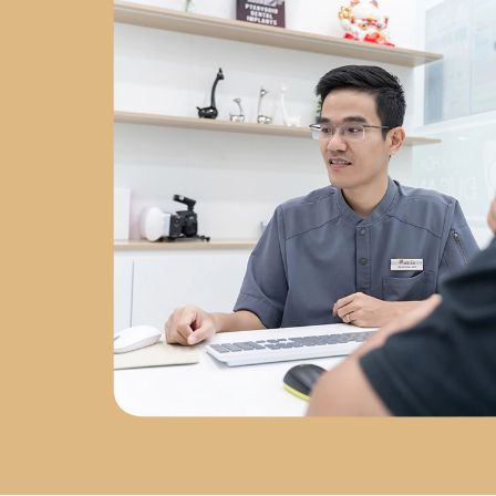
Chuyên sâu về
phẫu thuật
Implant
tại
Nha Khoa Việt
Hàn
2023 - nay
: Đồng
sáng lập
Labo Răng Sứ Kỹ
Thuật Số
2024 - nay
: Giám
đốc
Nha Khoa Đức An Nha
Trang
Chứng chỉ chuyên
môn
Chứng chỉ Cấy Ghép
Implant
– Bệnh viện Răng
Hàm Mặt Trung Ương
Chứng nhận AMII
– Cấy Ghép
Implant Xâm Lấn Tối Thiểu
Chứng nhận WAUPS
–
Ghép Xương, Nâng Xoang và
Tối Đa Hóa Thành Công Phẫu
Thuật Implant
Chứng
nhận PRF
– Cải Tiến Trong
Phẫu Thuật Lâm Sàng
Chứng nhận Cắn Khớp Lâm
Sàng Nâng Cao
Sứ mệnh
phát triển nha khoa tại Nha
Trang
Sau hơn 5 năm làm
việc tại Nha Trang, bác sĩ Đức