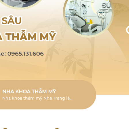
NHA KHOA THẪM MỸ
Nha khoa thẩm mỹ Nha Trang là
lĩnh vực chuyên sâu giúp cải thiện
vẻ đẹp của răng và mang đến nụ
cười tươi mới.