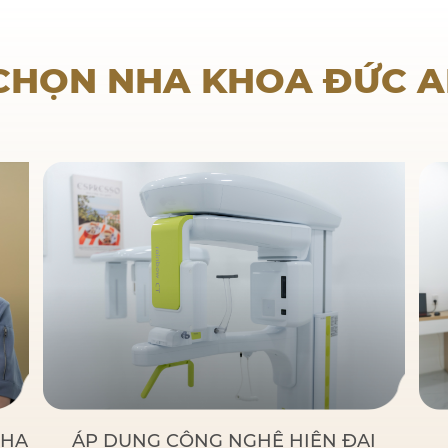
Nha khoa trẻ em
 CHỌN NHA KHOA ĐỨC 
NHA
ÁP DỤNG CÔNG NGHỆ HIỆN ĐẠI