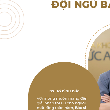
ĐỘI NGŨ B
BS. HỒ ĐÌNH ĐỨC
Với mong muốn mang đến
giải pháp tối ưu cho người
mất răng toàn hàm,
Bác sĩ