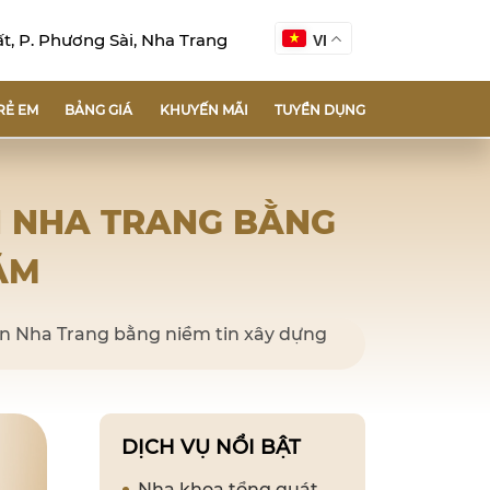
, P. Phương Sài, Nha Trang
VI
RẺ EM
BẢNG GIÁ
KHUYẾN MÃI
TUYỂN DỤNG
N NHA TRANG BẰNG
ĂM
An Nha Trang bằng niềm tin xây dựng
DỊCH VỤ NỔI BẬT
Nha khoa tổng quát