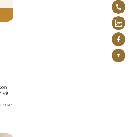
còn
n và
khoa: