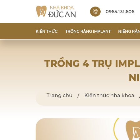
0965.131.606
KIẾN THỨC
TRỒNG RĂNG IMPLANT
NIỀNG RĂ
TRỒNG 4 TRỤ IMP
N
Trang chủ
/
Kiến thức nha khoa