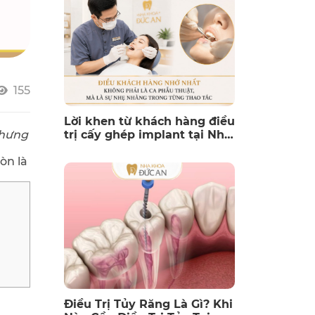
155
Lời khen từ khách hàng điều
nhưng
trị cấy ghép implant tại Nha
Khoa Đức An Nha Trang
òn là
Điều Trị Tủy Răng Là Gì? Khi