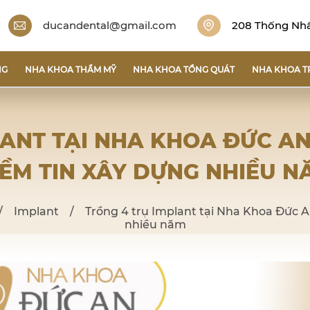
ducandental@gmail.com
208 Thống Nhất
NG
NHA KHOA THẨM MỸ
NHA KHOA TỔNG QUÁT
NHA KHOA T
LANT TẠI NHA KHOA ĐỨC A
IỀM TIN XÂY DỰNG NHIỀU N
/
Implant
/
Trồng 4 trụ Implant tại Nha Khoa Đức 
nhiều năm