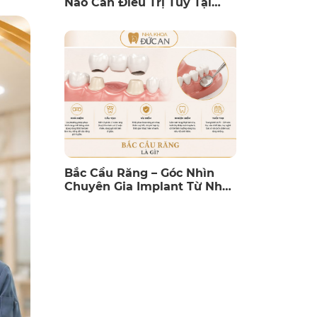
Nào Cần Điều Trị Tủy Tại
Nha Trang?
Bắc Cầu Răng – Góc Nhìn
Chuyên Gia Implant Từ Nha
Khoa Đức An Nha Trang