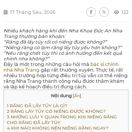
17 Tháng Sáu, 2026
122
Nhiều khách hàng khi đến Nha Khoa Đức An Nha
Trang thường băn khoăn:
“Răng đã lấy tủy rồi có niềng được không?”
“Niềng răng có làm răng lấy tủy yếu hơn không?”
“Nếu răng chết tủy thì có ảnh hưởng đến kết quả
chỉnh nha không?”
Đây là một trong những câu hỏi mà
bác sĩ chỉnh
nha Nha Trang
gặp rất thường xuyên. Thực tế, rất
nhiều trường hợp từng điều trị tủy vẫn có thể niềng
răng Nha Trang thành công nếu được thăm khám
và lập kế hoạch điều trị đúng cách.
Nội dung
[
Ẩn
]
1
RĂNG ĐÃ LẤY TỦY LÀ GÌ?
2
RĂNG LẤY TỦY CÓ NIỀNG ĐƯỢC KHÔNG?
3
NHỮNG LƯU Ý QUAN TRỌNG KHI NIỀNG RĂNG
CHO RĂNG ĐÃ LẤY TỦY
4
KHI NÀO KHÔNG NÊN NIỀNG RĂNG NGAY?