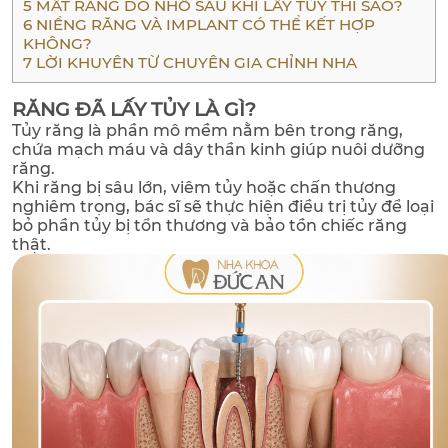
5
MẤT RĂNG DO NHỔ SAU KHI LẤY TỦY THÌ SAO?
6
NIỀNG RĂNG VÀ IMPLANT CÓ THỂ KẾT HỢP
KHÔNG?
7
LỜI KHUYÊN TỪ CHUYÊN GIA CHỈNH NHA
RĂNG ĐÃ LẤY TỦY LÀ GÌ?
Tủy răng là phần mô mềm nằm bên trong răng,
chứa mạch máu và dây thần kinh giúp nuôi dưỡng
răng.
Khi răng bị sâu lớn, viêm tủy hoặc chấn thương
nghiêm trọng, bác sĩ sẽ thực hiện điều trị tủy để loại
bỏ phần tủy bị tổn thương và bảo tồn chiếc răng
thật.