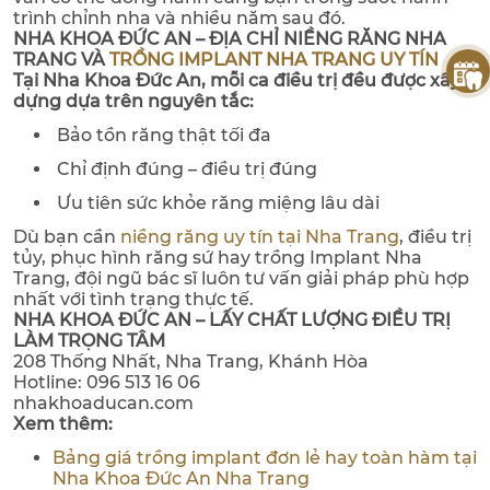
trình chỉnh nha và nhiều năm sau đó.
NHA KHOA ĐỨC AN – ĐỊA CHỈ NIỀNG RĂNG NHA
TRANG VÀ
TRỒNG IMPLANT NHA TRANG UY TÍN
Tại Nha Khoa Đức An, mỗi ca điều trị đều được xây
dựng dựa trên nguyên tắc:
Bảo tồn răng thật tối đa
Chỉ định đúng – điều trị đúng
Ưu tiên sức khỏe răng miệng lâu dài
Dù bạn cần
niềng răng uy tín tại Nha Trang
, điều trị
tủy, phục hình răng sứ hay trồng Implant Nha
Trang, đội ngũ bác sĩ luôn tư vấn giải pháp phù hợp
nhất với tình trạng thực tế.
NHA KHOA ĐỨC AN – LẤY CHẤT LƯỢNG ĐIỀU TRỊ
LÀM TRỌNG TÂM
208 Thống Nhất, Nha Trang, Khánh Hòa
Hotline: 096 513 16 06
nhakhoaducan.com
Xem thêm:
Bảng giá trồng implant đơn lẻ hay toàn hàm tại
Nha Khoa Đức An Nha Trang