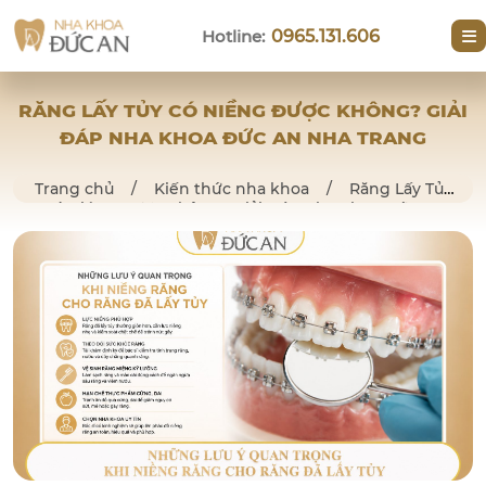
Hotline:
0965.131.606
RĂNG LẤY TỦY CÓ NIỀNG ĐƯỢC KHÔNG? GIẢI
ĐÁP NHA KHOA ĐỨC AN NHA TRANG
Trang chủ
/
Kiến thức nha khoa
/
Răng Lấy Tủy
Có Niềng Được Không? Giải Đáp Nha Khoa Đức An
Nha Trang