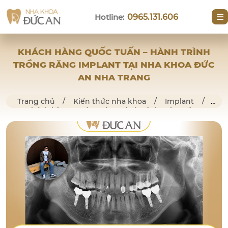
Hotline:
0965.131.606
KHÁCH HÀNG QUỐC TUẤN – HÀNH TRÌNH
TRỒNG RĂNG IMPLANT TẠI NHA KHOA ĐỨC
AN NHA TRANG
Trang chủ
/
Kiến thức nha khoa
/
Implant
/
Khách hàng Quốc Tuấn – Hành trình trồng răng
Implant tại Nha Khoa Đức An Nha Trang