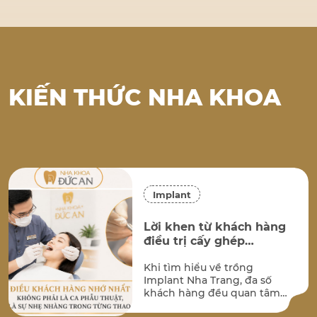
…
KIẾN THỨC NHA KHOA
Implant
Lời khen từ khách hàng
điều trị cấy ghép
implant tại Nha Khoa
Khi tìm hiểu về trồng
Đức An Nha Trang
Implant Nha Trang, đa số
khách hàng đều quan tâm
đến hai vấn đề lớn nhất: kết