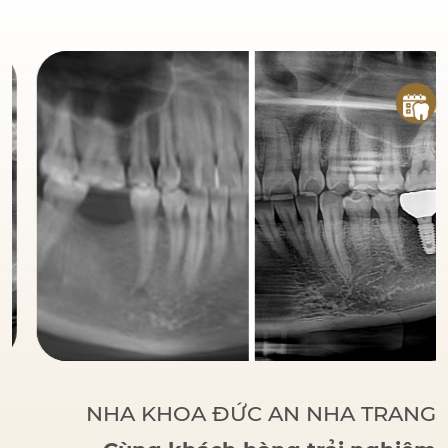
đáng tin cậy
của bệnh
nhân khi đến với Nha
Khoa Đức An.
Bác sĩ
Đức tập trung vào các
phương pháp điều trị
dựa trên khoa học và
thực tiễn, đảm bảo
khách hàng có một hàm
răng vững chắc, thẩm
mỹ và sử dụng lâu dài.
NHA KHOA ĐỨC AN NHA TRANG