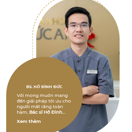
BS. HỒ ĐÌNH ĐỨC
Với mong muốn mang
đến giải pháp tối ưu cho
người mất răng toàn
hàm,
Bác sĩ Hồ Đình
Đức
không ngừng
Xem thêm
nghiên cứu và phát triển
các phương pháp điều