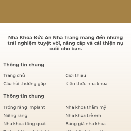
quả sau điều trị có bền
không và quá trình cấy ghép
có đau hay không. Thực tế,
thành công của một ca cấy
ghép Implant không chỉ
được đánh giá bằng hình…
Nha Khoa Đức An Nha Trang mang đến những
trải nghiệm tuyệt vời, nâng cấp và cải thiện nụ
cười cho bạn.
Thông tin chung
Trang chủ
Giới thiệu
Câu hỏi thường gặp
Kiến thức nha khoa
Thông tin chung
Trồng răng Implant
Nha khoa thẫm mỹ
Niềng răng
Nha khoa trẻ em
Nha khoa tổng quát
Bảng giá nha khoa