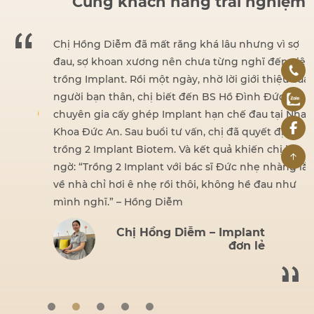
Cùng khách hàng trải nghiệm
dent
Chị Hồng Diễm đã mất răng khá lâu nhưng vì sợ
đau, sợ khoan xương nên chưa từng nghĩ đến việc
iện
trồng Implant. Rồi một ngày, nhờ lời giới thiệu của
hấy
người bạn thân, chị biết đến BS Hồ Đình Đức –
ng.
chuyên gia cấy ghép Implant hạn chế đau tại Nha
ái,
Khoa Đức An. Sau buổi tư vấn, chị đã quyết định
 tin
trồng 2 Implant Biotem. Và kết quả khiến chị bất
ngờ: “Trồng 2 Implant với bác sĩ Đức nhẹ nhàng lắm,
về nhà chỉ hơi ê nhẹ rồi thôi, không hề đau như
mình nghĩ.” – Hồng Diễm
Chị Hồng Diễm – Implant
đơn lẻ