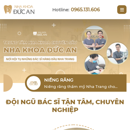
Hotline:
0965.131.606
NIỀNG RĂNG
Niềng răng thẩm mỹ Nha Trang cho
người lớn là phương pháp hiệu quả để
khắc phục tình trạng lỗi răng
ĐỘI NGŨ BÁC SĨ TẬN TÂM, CHUYÊN
NGHIỆP