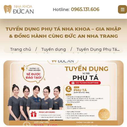
Hotline:
0965.131.606
TUYỂN DỤNG PHỤ TÁ NHA KHOA – GIA NHẬP
& ĐỒNG HÀNH CÙNG ĐỨC AN NHA TRANG
Trang chủ
/
Tuyển dụng
/
Tuyển Dụng Phụ Tá
Nha Khoa – Gia Nhập & Đồng Hành Cùng Đức An Nha
Trang