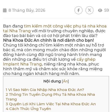
8 Tháng Bảy, 2026
59
Bạn đang
tìm kiếm một công việc phụ tá nha khoa
tại Nha Trang
với môi trường chuyên nghiệp, được
đào tạo bài bản và có cơ hội phát triển lâu dài?
Nha Khoa Đức An chính là nơi dành cho bạn!
Chúng tôi không chỉ tìm kiếm một nhân sự hỗ trợ
bác sĩ, mà còn mong muốn chào đón những người
đồng hành cùng đội ngũ trong hành trình mang
đến những ca điều trị chất lượng về
cấy ghép
Implant Nha Trang
, niềng răng nha khoa, phục
hình thẩm mỹ và chăm sóc sức khỏe răng miệng
cho hàng ngàn khách hàng mỗi năm.
Nội dung
[
Ẩn
]
1
Vì Sao Nên Gia Nhập Nha Khoa Đức An?
2
Thông Tin Tuyển Dụng Phụ Tá Nha Khoa Nha
Trang
3
Quyền Lợi Khi Làm Việc Tại Nha Khoa Đức An
4
Cách Thức Ứng Tuyển