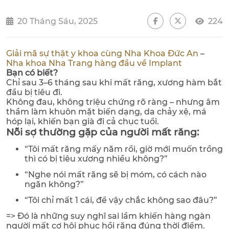
20 Tháng Sáu, 2025
224
Giải mã sự thật y khoa cùng Nha Khoa Đức An
–
Nha khoa Nha Trang hàng đầu về Implant
Bạn có biết?
Chỉ sau 3–6 tháng sau khi mất răng, xương hàm bắt
đầu bị tiêu đi.
Không đau, không triệu chứng rõ ràng – nhưng âm
thầm làm khuôn mặt biến dạng, da chảy xệ, má
hóp lại, khiến bạn già đi cả chục tuổi.
Nỗi sợ thường gặp của người mất răng:
“Tôi mất răng mấy năm rồi, giờ mới muốn trồng
thì có bị tiêu xương nhiều không?”
“Nghe nói mất răng sẽ bị móm, có cách nào
ngăn không?”
“Tôi chỉ mất 1 cái, để vậy chắc không sao đâu?”
=> Đó là những suy nghĩ sai lầm khiến hàng ngàn
người mất cơ hội phục hồi răng đúng thời điểm.