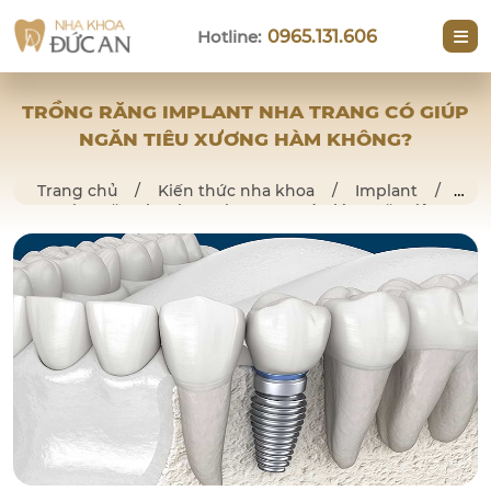
Hotline:
0965.131.606
TRỒNG RĂNG IMPLANT NHA TRANG CÓ GIÚP
NGĂN TIÊU XƯƠNG HÀM KHÔNG?
Trang chủ
/
Kiến thức nha khoa
/
Implant
/
Trồng răng implant Nha Trang có giúp ngăn tiêu
xương hàm không?