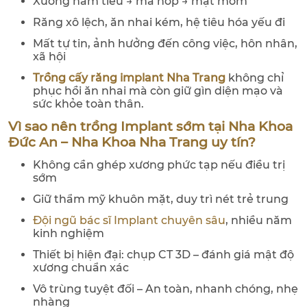
Xương hàm tiêu → má hóp → mặt móm
Răng xô lệch, ăn nhai kém, hệ tiêu hóa yếu đi
Mất tự tin, ảnh hưởng đến công việc, hôn nhân,
xã hội
Trồng cấy răng implant Nha Trang
không chỉ
phục hồi ăn nhai mà còn giữ gìn diện mạo và
sức khỏe toàn thân.
Vì sao nên trồng Implant sớm tại Nha Khoa
Đức An – Nha Khoa Nha Trang uy tín?
Không cần ghép xương phức tạp nếu điều trị
sớm
Giữ thẩm mỹ khuôn mặt, duy trì nét trẻ trung
Đội ngũ bác sĩ Implant chuyên sâu
, nhiều năm
kinh nghiệm
Thiết bị hiện đại: chụp CT 3D – đánh giá mật độ
xương chuẩn xác
Vô trùng tuyệt đối – An toàn, nhanh chóng, nhẹ
nhàng