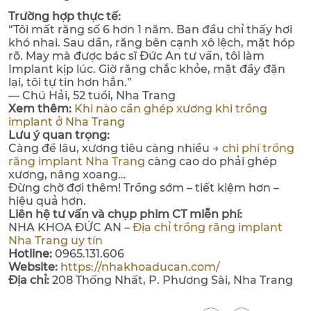
Trường hợp thực tế:
“Tôi mất răng số 6 hơn 1 năm. Ban đầu chỉ thấy hơi
khó nhai. Sau dần, răng bên cạnh xô lệch, mặt hóp
rõ. May mà được bác sĩ Đức An tư vấn, tôi làm
Implant kịp lúc. Giờ răng chắc khỏe, mặt đầy đặn
lại, tôi tự tin hơn hẳn.”
— Chú Hải, 52 tuổi, Nha Trang
Xem thêm:
Khi nào cần ghép xương khi trồng
implant ở Nha Trang
Lưu ý quan trọng:
Càng để lâu, xương tiêu càng nhiều →
chi phí trồng
răng implant Nha Trang
càng cao do phải ghép
xương, nâng xoang…
Đừng chờ đợi thêm! Trồng sớm – tiết kiệm hơn –
hiệu quả hơn.
Liên hệ tư vấn và chụp phim CT miễn phí:
NHA KHOA ĐỨC AN –
Địa chỉ trồng răng implant
Nha Trang uy tín
Hotline:
0965.131.606
Website:
https://nhakhoaducan.com/
Địa chỉ:
208 Thống Nhất, P. Phương Sài, Nha Trang