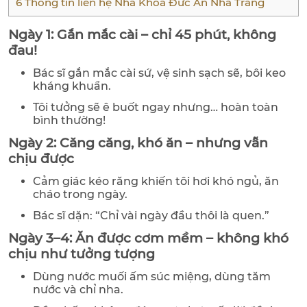
6
Thông tin liên hệ Nha Khoa Đức An Nha Trang
Ngày 1: Gắn mắc cài – chỉ 45 phút, không
đau!
Bác sĩ gắn mắc cài sứ, vệ sinh sạch sẽ, bôi keo
kháng khuẩn.
Tôi tưởng sẽ ê buốt ngay nhưng… hoàn toàn
bình thường!
Ngày 2: Căng căng, khó ăn – nhưng vẫn
chịu được
Cảm giác kéo răng khiến tôi hơi khó ngủ, ăn
cháo trong ngày.
Bác sĩ dặn: “Chỉ vài ngày đầu thôi là quen.”
Ngày 3–4: Ăn được cơm mềm – không khó
chịu như tưởng tượng
Dùng nước muối ấm súc miệng, dùng tăm
nước và chỉ nha.