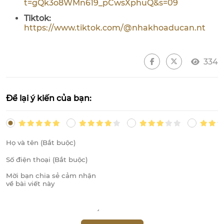
t=gQk3o8WMn619_pCwsXphuQ&s=09
Tiktok:
https://www.tiktok.com/@nhakhoaducan.nt
334
Để lại ý kiến của bạn: