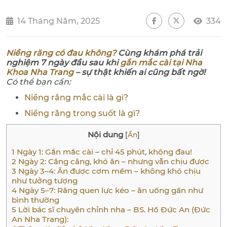
14 Tháng Năm, 2025
334
Niềng răng có đau không?
Cùng khám phá trải
nghiệm 7 ngày đầu sau khi
gắn mắc cài tại Nha
Khoa Nha Trang
– sự thật khiến ai cũng bất ngờ!
Có thể bạn cần:
Niềng răng mắc cài là gì?
Niềng răng trong suốt là gì?
Nội dung
[
Ẩn
]
1
Ngày 1: Gắn mắc cài – chỉ 45 phút, không đau!
2
Ngày 2: Căng căng, khó ăn – nhưng vẫn chịu được
3
Ngày 3–4: Ăn được cơm mềm – không khó chịu
như tưởng tượng
4
Ngày 5–7: Răng quen lực kéo – ăn uống gần như
bình thường
5
Lời bác sĩ chuyên chỉnh nha – BS. Hồ Đức An (Đức
An Nha Trang):