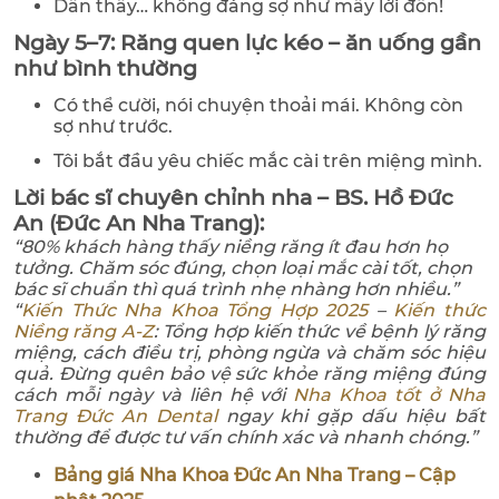
Dần thấy… không đáng sợ như mấy lời đồn!
Ngày 5–7: Răng quen lực kéo – ăn uống gần
như bình thường
Có thể cười, nói chuyện thoải mái. Không còn
sợ như trước.
Tôi bắt đầu yêu chiếc mắc cài trên miệng mình.
Lời bác sĩ chuyên chỉnh nha – BS. Hồ Đức
An (Đức An Nha Trang):
“80% khách hàng thấy niềng răng ít đau hơn họ
tưởng. Chăm sóc đúng, chọn loại mắc cài tốt, chọn
bác sĩ chuẩn thì quá trình nhẹ nhàng hơn nhiều.”
“
Kiến Thức Nha Khoa Tổng Hợp 2025
–
Kiến thức
Niềng răng A-Z
: Tổng hợp kiến thức về bệnh lý răng
miệng, cách điều trị, phòng ngừa và chăm sóc hiệu
quả. Đừng quên bảo vệ sức khỏe răng miệng đúng
cách mỗi ngày và liên hệ với
Nha Khoa tốt ở Nha
Trang Đức An Dental
ngay khi gặp dấu hiệu bất
thường để được tư vấn chính xác và nhanh chóng.”
Bảng giá Nha Khoa Đức An Nha Trang – Cập