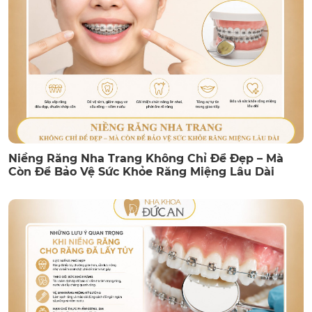
Niềng Răng Nha Trang Không Chỉ Để Đẹp – Mà
Còn Để Bảo Vệ Sức Khỏe Răng Miệng Lâu Dài