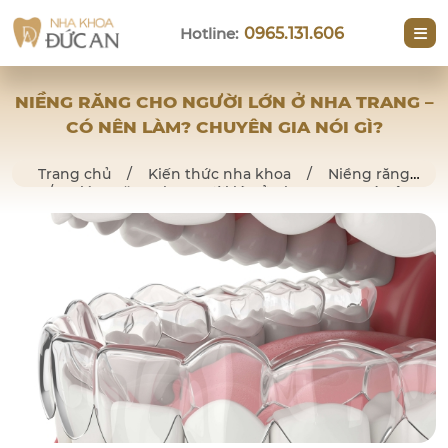
Hotline:
0965.131.606
NIỀNG RĂNG CHO NGƯỜI LỚN Ở NHA TRANG –
CÓ NÊN LÀM? CHUYÊN GIA NÓI GÌ?
Trang chủ
/
Kiến thức nha khoa
/
Niềng răng
/
Niềng răng cho người lớn ở Nha Trang – có nên
làm? Chuyên gia nói gì?