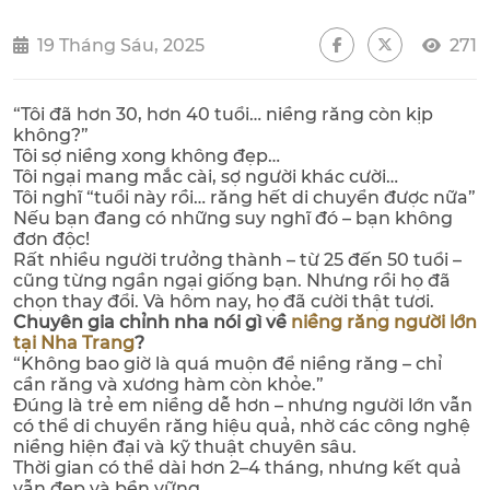
19 Tháng Sáu, 2025
271
“Tôi đã hơn 30, hơn 40 tuổi… niềng răng còn kịp
không?”
Tôi sợ niềng xong không đẹp…
Tôi ngại mang mắc cài, sợ người khác cười…
Tôi nghĩ “tuổi này rồi… răng hết di chuyển được nữa”
Nếu bạn đang có những suy nghĩ đó – bạn không
đơn độc!
Rất nhiều người trưởng thành – từ 25 đến 50 tuổi –
cũng từng ngần ngại giống bạn. Nhưng rồi họ đã
chọn thay đổi. Và hôm nay, họ đã cười thật tươi.
Chuyên gia chỉnh nha nói gì về
niềng răng người lớn
tại Nha Trang
?
“Không bao giờ là quá muộn để niềng răng – chỉ
cần răng và xương hàm còn khỏe.”
Đúng là trẻ em niềng dễ hơn – nhưng người lớn vẫn
có thể di chuyển răng hiệu quả, nhờ các công nghệ
niềng hiện đại và kỹ thuật chuyên sâu.
Thời gian có thể dài hơn 2–4 tháng, nhưng kết quả
vẫn đẹp và bền vững.