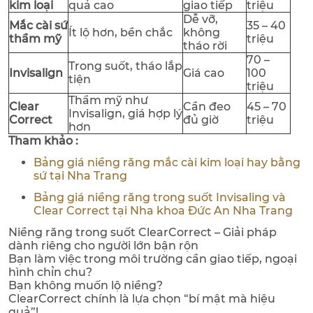
kim loại
quả cao
giao tiếp
triệu
Dễ vỡ,
Mắc cài sứ
35 – 40
Ít lộ hơn, bền chắc
không
thẩm mỹ
triệu
tháo rời
70 –
Trong suốt, tháo lắp
Invisalign
Giá cao
100
tiện
triệu
Thẩm mỹ như
Clear
Cần đeo
45 – 70
Invisalign, giá hợp lý
Correct
đủ giờ
triệu
hơn
Tham khảo :
Bảng giá niềng răng mắc cài kim loại hay bằng
sứ tại Nha Trang
Bảng giá niềng răng trong suốt Invisaling và
Clear Correct tại Nha khoa Đức An Nha Trang
Niềng răng trong suốt ClearCorrect – Giải pháp
dành riêng cho người lớn bận rộn
Bạn làm việc trong môi trường cần giao tiếp, ngoại
hình chỉn chu?
Bạn không muốn lộ niềng?
ClearCorrect chính là lựa chọn “bí mật mà hiệu
quả”!