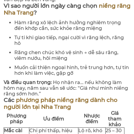
Vì sao người lớn ngày càng chọn
niềng răng
Nha Trang
?
Hàm răng xô lệch ảnh hưởng nghiêm trọng
đến khớp cắn, sức khỏe răng miệng
Tự ti khi giao tiếp, ngại cười vì răng lệch, răng
hô
Răng chen chúc khó vệ sinh → dễ sâu răng,
viêm nướu, hôi miệng
Muốn cải thiện ngoại hình, trẻ trung hơn, tự tin
hơn khi làm việc, gặp gỡ
Và điều quan trọng:
Họ nhận ra… nếu không làm
hôm nay, năm sau vẫn sẽ ước: “Giá như mình niềng
răng sớm hơn.”
Các
phương pháp niềng răng dành cho
người lớn tại Nha Trang
Giá
Phương
Nhược
Ưu điểm
tham
pháp
điểm
khảo
Mắc cài
Chi phí thấp, hiệu
Lộ rõ, khó
25 – 30