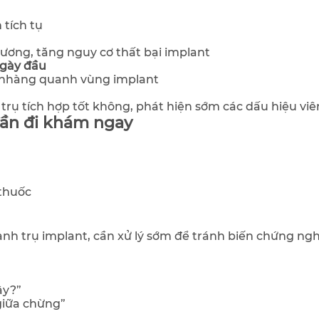
 tích tụ
xương, tăng nguy cơ thất bại implant
ngày đầu
 nhàng quanh vùng implant
 trụ tích hợp tốt không, phát hiện sớm các dấu hiệu vi
cần đi khám ngay
thuốc
nh trụ implant, cần xử lý sớm để tránh biến chứng ng
ậy?”
giữa chừng”