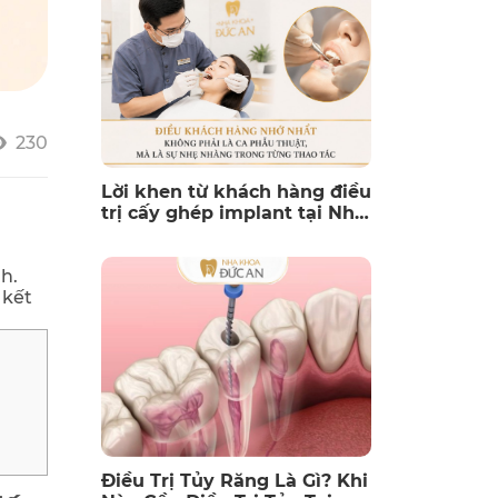
230
Lời khen từ khách hàng điều
trị cấy ghép implant tại Nha
Khoa Đức An Nha Trang
h.
 kết
Điều Trị Tủy Răng Là Gì? Khi