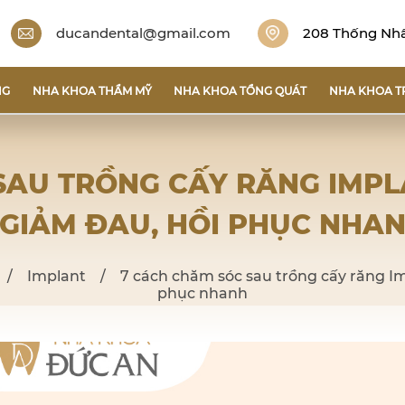
ducandental@gmail.com
208 Thống Nhất
NG
NHA KHOA THẨM MỸ
NHA KHOA TỔNG QUÁT
NHA KHOA T
SAU TRỒNG CẤY RĂNG IMPL
 GIẢM ĐAU, HỒI PHỤC NHA
/
Implant
/
7 cách chăm sóc sau trồng cấy răng Im
phục nhanh