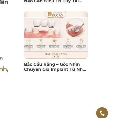
Nào Cần Điều Trị Tủy Tại
đến
Nha Trang?
ản
Bắc Cầu Răng – Góc Nhìn
nh,
Chuyên Gia Implant Từ Nha
Khoa Đức An Nha Trang