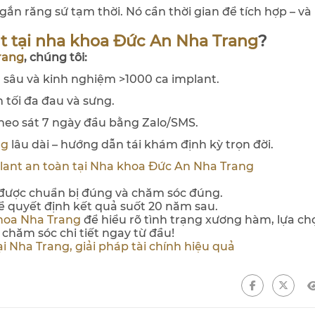
gắn răng sứ tạm thời. Nó cần thời gian để tích hợp – và
t tại nha khoa Đức An Nha Trang
?
rang
, chúng tôi:
 sâu và kinh nghiệm >1000 ca implant.
 tối đa đau và sưng.
heo sát 7 ngày đầu bằng Zalo/SMS.
ng
lâu dài – hướng dẫn tái khám định kỳ trọn đời.
lant an toàn tại Nha khoa Đức An Nha Trang
 được chuẩn bị đúng và chăm sóc đúng.
hể quyết định kết quả suốt 20 năm sau.
khoa Nha Trang
để hiểu rõ tình trạng xương hàm, lựa ch
chăm sóc chi tiết ngay từ đầu!
i Nha Trang, giải pháp tài chính hiệu quả