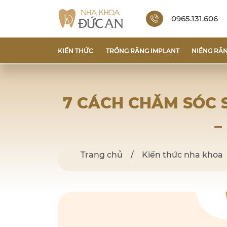
0965.131.606
KIẾN THỨC
TRỒNG RĂNG IMPLANT
NIỀNG RĂ
7 CÁCH CHĂM SÓC 
–
Trang chủ
/
Kiến thức nha khoa