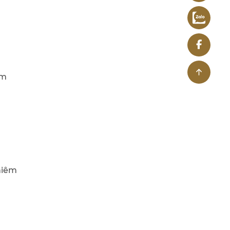
êm
hiêm