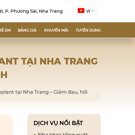
, P. Phương Sài, Nha Trang
VI
RẺ EM
BẢNG GIÁ
KHUYẾN MÃI
TUYỂN DỤNG
ANT TẠI NHA TRANG
NH
plant tại Nha Trang – Giảm đau, hồi
DỊCH VỤ NỔI BẬT
Nha khoa tổng quát