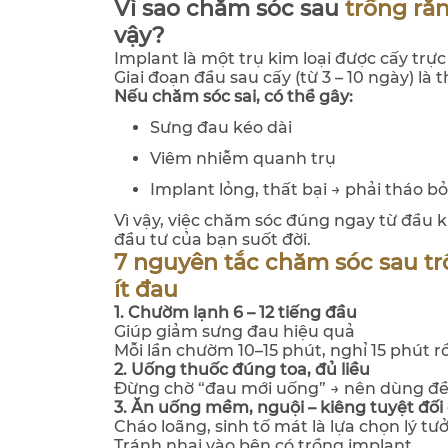
Vì sao chăm sóc sau
trồng ră
vậy?
Implant là một trụ kim loại được cấy trự
Giai đoạn đầu sau cấy (từ 3 – 10 ngày) là
Nếu chăm sóc sai, có thể gây:
Sưng đau kéo dài
Viêm nhiễm quanh trụ
Implant lỏng, thất bại → phải tháo bỏ
Vì vậy, việc chăm sóc đúng ngay từ đầu
đầu tư của bạn suốt đời.
7 nguyên tắc chăm sóc sau tr
ít đau
1. Chườm lạnh 6 – 12 tiếng đầu
Giúp giảm sưng đau hiệu quả
Mỗi lần chườm 10–15 phút, nghỉ 15 phút rồ
2. Uống thuốc đúng toa, đủ liều
Đừng chờ “đau mới uống” → nên dùng đều
3. Ăn uống mềm, nguội – kiêng tuyệt đối
Cháo loãng, sinh tố mát là lựa chọn lý tư
Tránh nhai vào bên có trồng implant