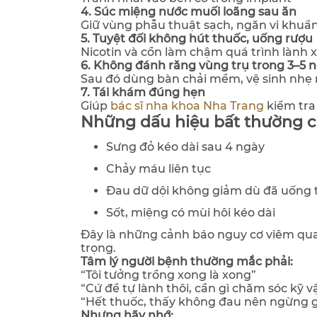
4. Súc miệng nước muối loãng sau ăn
Giữ vùng phẫu thuật sạch, ngăn vi khuẩn
5. Tuyệt đối không hút thuốc, uống rượu
Nicotin và cồn làm chậm quá trình lành 
6. Không đánh răng vùng trụ trong 3–5 
Sau đó dùng bàn chải mềm, vệ sinh nhẹ
7. Tái khám đúng hẹn
Giúp
bác sĩ nha khoa Nha Trang
kiểm tra
Những dấu hiệu bất thường 
Sưng đỏ kéo dài sau 4 ngày
Chảy máu liên tục
Đau dữ dội không giảm dù đã uống 
Sốt, miệng có mùi hôi kéo dài
Đây là những cảnh báo nguy cơ viêm qua
trọng.
Tâm lý người bệnh thường mắc phải:
“Tôi tưởng trồng xong là xong”
“Cứ để tự lành thôi, cần gì chăm sóc kỹ v
“Hết thuốc, thấy không đau nên ngừng 
Nhưng hãy nhớ: