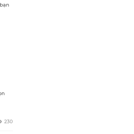
 bạn
ọn
230