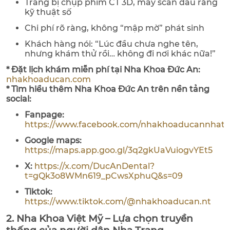
Trang bị chụp phim CT 3D, máy scan dấu răng
kỹ thuật số
Chi phí rõ ràng, không “mập mờ” phát sinh
Khách hàng nói: “Lúc đầu chưa nghe tên,
nhưng khám thử rồi… không đi nơi khác nữa!”
* Đặt lịch khám miễn phí tại Nha Khoa Đức An:
nhakhoaducan.com
* Tìm hiểu thêm Nha Khoa Đức An trên nền tảng
social:
Fanpage:
https://www.facebook.com/nhakhoaducannhat
Google maps:
https://maps.app.goo.gl/3q2gkUaVuiogvYEt5
X:
https://x.com/DucAnDental?
t=gQk3o8WMn619_pCwsXphuQ&s=09
Tiktok:
https://www.tiktok.com/@nhakhoaducan.nt
2. Nha Khoa Việt Mỹ – Lựa chọn truyền