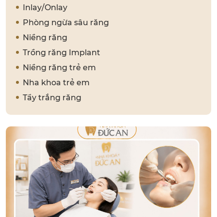
Inlay/Onlay
Phòng ngừa sâu răng
Niềng răng
Trồng răng Implant
Niềng răng trẻ em
Nha khoa trẻ em
Tẩy trắng răng