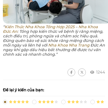
“
Kiến Thức Nha Khoa Tổng Hợp 2025
–
Nha Khoa
Đức An
: Tổng hợp kiến thức về bệnh lý răng miệng,
cách điều trị, phòng ngừa và chăm sóc hiệu quả.
Đừng quên bảo vệ sức khỏe răng miệng đúng cách
mỗi ngày và liên hệ với
Nha Khoa Nha Trang
Đức An
ngay khi gặp dấu hiệu bất thường để được tư vấn
chính xác và nhanh chóng.”
1244
Để lại ý kiến của bạn: