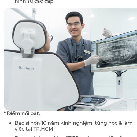
hình sứ cao cấp
* Điểm nổi bật:
Bác sĩ hơn 10 năm kinh nghiệm, từng học & làm
việc tại TP.HCM