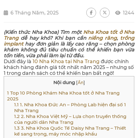
6 Tháng Năm, 2025
1244
(Kiến thức Nha Khoa) Tìm một
Nha Khoa tốt ở Nha
Trang
dễ hay khó? Khi bạn cần
niềng răng
,
trồng
implant
hay đơn giản là lấy cao răng – chọn phòng
khám không đủ tiêu chuẩn có thể khiến bạn vừa
tốn tiền, vừa phải làm lại từ đầu.
Dưới đây là
10 Nha Khoa tại Nha Trang
được chính
khách hàng đánh giá tốt nhất năm 2025 – nhưng số
1 trong danh sách có thể khiến bạn bất ngờ!
Nội dung
[
Ẩn
]
1
Top 10 Phòng Khám Nha Khoa tốt ở Nha Trang
2025
1.1
1. Nha Khoa Đức An – Phòng Lab hiện đại số 1
Nha Trang
1.2
2. Nha Khoa Việt Mỹ – Lựa chọn truyền thống
của người dân Nha Trang
1.3
3. Nha Khoa Quốc Tế Daisy Nha Trang – Thiết
kế sang trọng, máy móc nhập khẩu