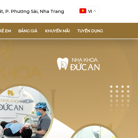
, P. Phương Sài, Nha Trang
VI
RẺ EM
BẢNG GIÁ
KHUYẾN MÃI
TUYỂN DỤNG