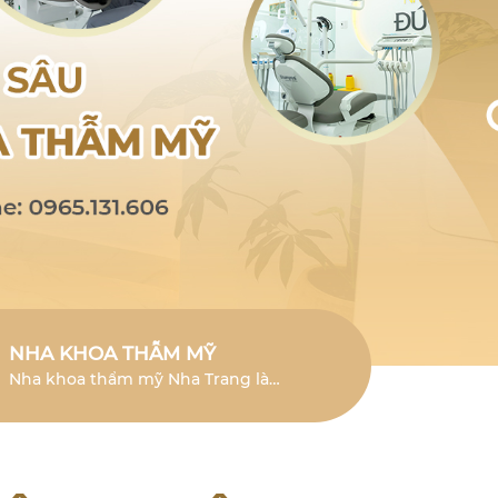
NHA KHOA THẪM MỸ
Nha khoa thẩm mỹ Nha Trang là
lĩnh vực chuyên sâu giúp cải thiện
vẻ đẹp của răng và mang đến nụ
cười tươi mới.