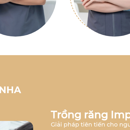
 NHA
Trồng răng Imp
Giải pháp tiên tiến cho ng