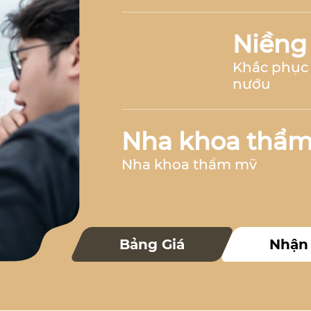
Niềng
Khắc phục 
nướu
Nha khoa thẩ
Nha khoa thẩm mỹ
Nha k
Bảng Giá
Nhận
Nha khoa 
Nha khoa trẻ 