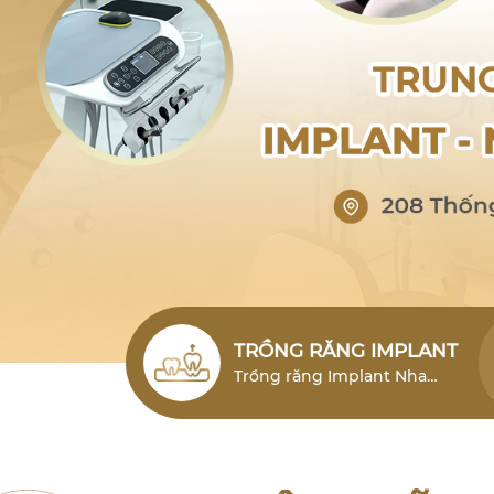
TRỒNG RĂNG IMPLANT
Trồng răng Implant Nha
Trang (cấy ghép Implant)
Nha Trang là giải pháp phục
hình răng mất hiện đại