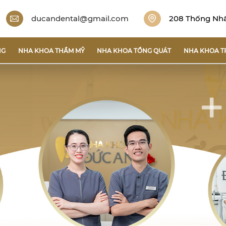
ducandental@gmail.com
208 Thống Nhất
NG
NHA KHOA THẨM MỸ
NHA KHOA TỔNG QUÁT
NHA KHOA T