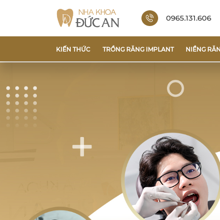
0965.131.606
KIẾN THỨC
TRỒNG RĂNG IMPLANT
NIỀNG RĂ