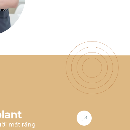
có nhiều năm kinh nghiệm
làm việc tại nha khoa hàng
đầu như
Nha Khoa Parkway,
Nha Khoa Paris, Nha Khoa
Việt Hàn
,... Đồng thời, bác sĩ
cũng là
thành viên Now Club
- Cộng đồng bác sĩ chỉnh
nha tiên phong
, luôn nghiên
cứu và cập nhật các công
nghệ mới nhất trong lĩnh
vực chỉnh nha.
Học vấn &
Chuyên môn
Bác sĩ Răng
Hàm Mặt
– Đại học Y Dược
Huế (2011-2017)
2017 -
2018
: Công tác tại
Nha khoa
Paris
tại TP.HCM và Hà Nội
2018 - 2020:
Phụ trách
chỉnh nha
tại
Nha Khoa
Parkway
TP.HCM
2020 -
2023
: Phụ trách
chỉnh nha
lant
tại
Nha khoa Việt Hàn Nha
Trang
2024 - nay
: Co-
ười mất răng
Founder
Nha Khoa Đức An