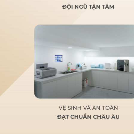
rãi
: Nghiên cứu của bác sĩ
ĐỘI NGŨ TẬN TÂM
Đức giúp nhiều người lớn
tuổi bị mất răng toàn bộ
hoặc sắp mất răng toàn bộ
có giải pháp thay thế tối ưu
và chi phí hợp lý.
Tận tâm
– Chuyên nghiệp
: Không chỉ
là một bác sĩ giỏi, Bác sĩ Đức
còn là
người bạn đồng hành
đáng tin cậy
của bệnh nhân
khi đến với Nha Khoa Đức
An.
Bác sĩ Đức tập trung
vào các phương pháp điều trị
dựa trên khoa học và thực
tiễn, đảm bảo khách hàng có
một hàm răng vững chắc,
thẩm mỹ và sử dụng lâu dài.
VỆ SINH VÀ AN TOÀN
ĐẠT CHUẨN CHÂU ÂU