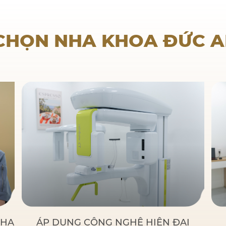
Nha khoa trẻ em
 CHỌN NHA KHOA ĐỨC 
NHA
ÁP DỤNG CÔNG NGHỆ HIỆN ĐẠI