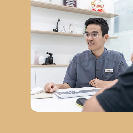
Chuyên sâu về
phẫu thuật
Implant
tại
Nha Khoa Việt
Hàn
2023 - nay
: Đồng
sáng lập
Labo Răng Sứ Kỹ
Thuật Số
2024 - nay
: Giám
đốc
Nha Khoa Đức An Nha
Trang
Chứng chỉ chuyên
môn
Chứng chỉ Cấy Ghép
Implant
– Bệnh viện Răng
Hàm Mặt Trung Ương
Chứng nhận AMII
– Cấy Ghép
Implant Xâm Lấn Tối Thiểu
Chứng nhận WAUPS
–
Ghép Xương, Nâng Xoang và
Tối Đa Hóa Thành Công Phẫu
Thuật Implant
Chứng
nhận PRF
– Cải Tiến Trong
Phẫu Thuật Lâm Sàng
Chứng nhận Cắn Khớp Lâm
Sàng Nâng Cao
Sứ mệnh
phát triển nha khoa tại Nha
Trang
Sau hơn 5 năm làm
việc tại Nha Trang, bác sĩ Đức