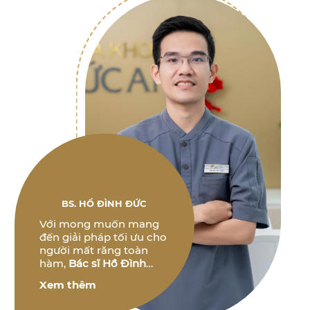
BS. HỒ ĐÌNH ĐỨC
Với mong muốn mang
đến giải pháp tối ưu cho
người mất răng toàn
hàm,
Bác sĩ Hồ Đình
Đức
không ngừng
Xem thêm
nghiên cứu và phát triển
các phương pháp điều