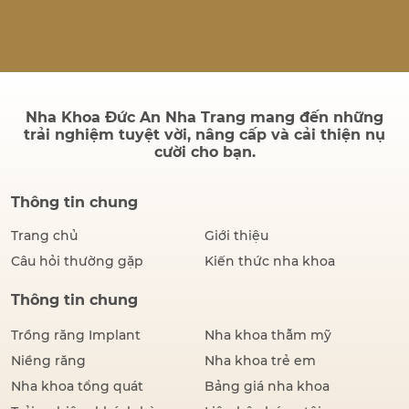
quả sau điều trị có bền
không và quá trình cấy ghép
có đau hay không. Thực tế,
thành công của một ca cấy
ghép Implant không chỉ
được đánh giá bằng hình…
Nha Khoa Đức An Nha Trang mang đến những
trải nghiệm tuyệt vời, nâng cấp và cải thiện nụ
cười cho bạn.
Thông tin chung
Trang chủ
Giới thiệu
Câu hỏi thường gặp
Kiến thức nha khoa
Thông tin chung
Trồng răng Implant
Nha khoa thẫm mỹ
Niềng răng
Nha khoa trẻ em
Nha khoa tổng quát
Bảng giá nha khoa