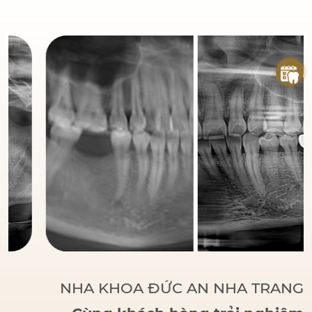
đáng tin cậy
của bệnh
nhân khi đến với Nha
Khoa Đức An.
Bác sĩ
Đức tập trung vào các
phương pháp điều trị
dựa trên khoa học và
thực tiễn, đảm bảo
khách hàng có một hàm
răng vững chắc, thẩm
mỹ và sử dụng lâu dài.
NHA KHOA ĐỨC AN NHA TRANG