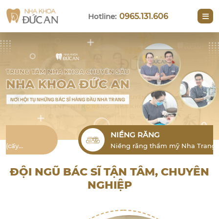
Hotline:
0965.131.606
NIỀNG RĂNG
Niềng răng thẩm mỹ Nha Trang cho
người lớn là phương pháp hiệu quả để
khắc phục tình trạng lỗi răng
ĐỘI NGŨ BÁC SĨ TẬN TÂM, CHUYÊN
NGHIỆP