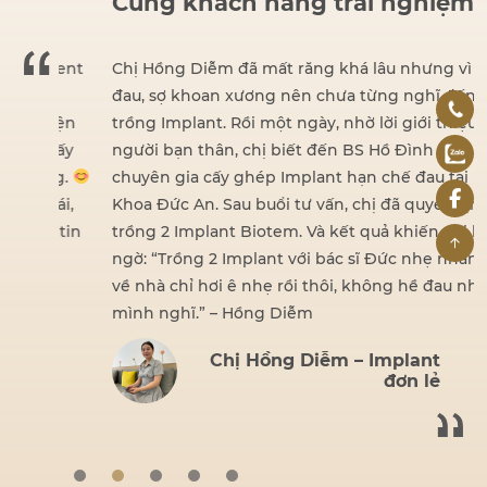
Cùng khách hàng trải nghiệm
dent
Chị Hồng Diễm đã mất răng khá lâu nhưng vì sợ
đau, sợ khoan xương nên chưa từng nghĩ đến việc
iện
trồng Implant. Rồi một ngày, nhờ lời giới thiệu của
hấy
người bạn thân, chị biết đến BS Hồ Đình Đức –
ng.
chuyên gia cấy ghép Implant hạn chế đau tại Nha
ái,
Khoa Đức An. Sau buổi tư vấn, chị đã quyết định
 tin
trồng 2 Implant Biotem. Và kết quả khiến chị bất
ngờ: “Trồng 2 Implant với bác sĩ Đức nhẹ nhàng lắm,
về nhà chỉ hơi ê nhẹ rồi thôi, không hề đau như
mình nghĩ.” – Hồng Diễm
Chị Hồng Diễm – Implant
đơn lẻ