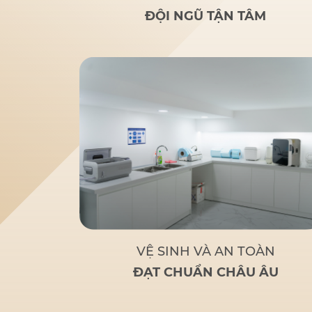
rãi
: Nghiên cứu của bác sĩ
ĐỘI NGŨ TẬN TÂM
Đức giúp nhiều người lớn
tuổi bị mất răng toàn bộ
hoặc sắp mất răng toàn bộ
có giải pháp thay thế tối ưu
và chi phí hợp lý.
Tận tâm
– Chuyên nghiệp
: Không chỉ
là một bác sĩ giỏi, Bác sĩ Đức
còn là
người bạn đồng hành
đáng tin cậy
của bệnh nhân
khi đến với Nha Khoa Đức
An.
Bác sĩ Đức tập trung
vào các phương pháp điều trị
dựa trên khoa học và thực
tiễn, đảm bảo khách hàng có
một hàm răng vững chắc,
thẩm mỹ và sử dụng lâu dài.
VỆ SINH VÀ AN TOÀN
ĐẠT CHUẨN CHÂU ÂU