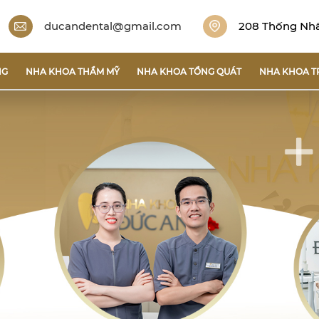
ducandental@gmail.com
208 Thống Nhất
NG
NHA KHOA THẨM MỸ
NHA KHOA TỔNG QUÁT
NHA KHOA T