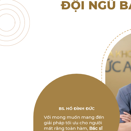
ĐỘI NGŨ B
BS. HỒ ĐÌNH ĐỨC
Với mong muốn mang đến
giải pháp tối ưu cho người
mất răng toàn hàm,
Bác sĩ