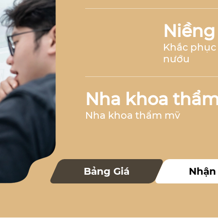
Niềng
Khắc phục 
nướu
Nha khoa thẩ
Nha khoa thẩm mỹ
Nha k
Bảng Giá
Nhận
Nha khoa 
Nha khoa trẻ 