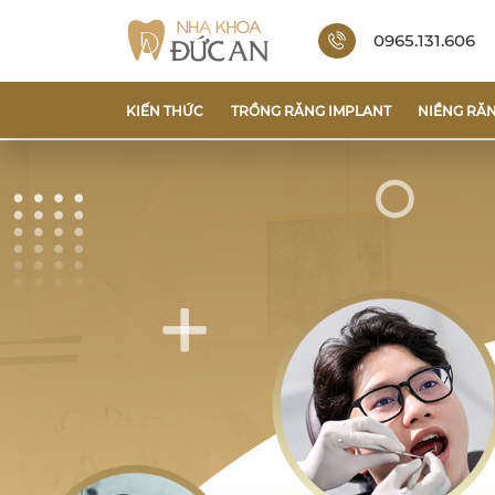
0965.131.606
KIẾN THỨC
TRỒNG RĂNG IMPLANT
NIỀNG RĂ