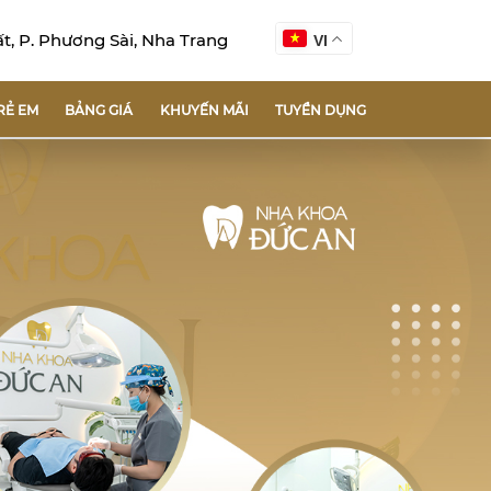
, P. Phương Sài, Nha Trang
VI
RẺ EM
BẢNG GIÁ
KHUYẾN MÃI
TUYỂN DỤNG