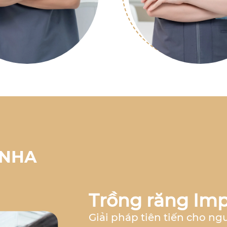
 NHA
Trồng răng Imp
Giải pháp tiên tiến cho ng