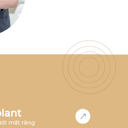
có nhiều năm kinh nghiệm
làm việc tại nha khoa hàng
đầu như
Nha Khoa Parkway,
Nha Khoa Paris, Nha Khoa
Việt Hàn
,... Đồng thời, bác sĩ
cũng là
thành viên Now Club
- Cộng đồng bác sĩ chỉnh
nha tiên phong
, luôn nghiên
cứu và cập nhật các công
nghệ mới nhất trong lĩnh
vực chỉnh nha.
Học vấn &
Chuyên môn
Bác sĩ Răng
Hàm Mặt
– Đại học Y Dược
Huế (2011-2017)
2017 -
2018
: Công tác tại
Nha khoa
Paris
tại TP.HCM và Hà Nội
2018 - 2020:
Phụ trách
chỉnh nha
tại
Nha Khoa
Parkway
TP.HCM
2020 -
2023
: Phụ trách
chỉnh nha
lant
tại
Nha khoa Việt Hàn Nha
Trang
2024 - nay
: Co-
ười mất răng
Founder
Nha Khoa Đức An