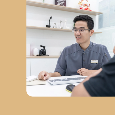
Chuyên sâu về
phẫu thuật
Implant
tại
Nha Khoa Việt
Hàn
2023 - nay
: Đồng
sáng lập
Labo Răng Sứ Kỹ
Thuật Số
2024 - nay
: Giám
đốc
Nha Khoa Đức An Nha
Trang
Chứng chỉ chuyên
môn
Chứng chỉ Cấy Ghép
Implant
– Bệnh viện Răng
Hàm Mặt Trung Ương
Chứng nhận AMII
– Cấy Ghép
Implant Xâm Lấn Tối Thiểu
Chứng nhận WAUPS
–
Ghép Xương, Nâng Xoang và
Tối Đa Hóa Thành Công Phẫu
Thuật Implant
Chứng
nhận PRF
– Cải Tiến Trong
Phẫu Thuật Lâm Sàng
Chứng nhận Cắn Khớp Lâm
Sàng Nâng Cao
Sứ mệnh
phát triển nha khoa tại Nha
Trang
Sau hơn 5 năm làm
việc tại Nha Trang, bác sĩ Đức