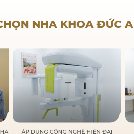
Nha khoa trẻ em
 CHỌN NHA KHOA ĐỨC 
NHA
ÁP DỤNG CÔNG NGHỆ HIỆN ĐẠI