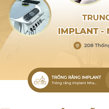
TRỒNG RĂNG IMPLANT
Trồng răng Implant Nha
Trang (cấy ghép Implant)
Nha Trang là giải pháp phục
hình răng mất hiện đại