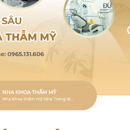
NHA KHOA THẪM MỸ
Nha khoa thẩm mỹ Nha Trang là
lĩnh vực chuyên sâu giúp cải thiện
vẻ đẹp của răng và mang đến nụ
cười tươi mới.