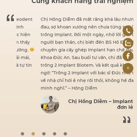
Cùng khách hàng trải nghiệm
dent
Chị Hồng Diễm đã mất răng khá lâu nhưng vì sợ
đau, sợ khoan xương nên chưa từng nghĩ đến việc
iện
trồng Implant. Rồi một ngày, nhờ lời giới thiệu của
hấy
người bạn thân, chị biết đến BS Hồ Đình Đức –
ng.
chuyên gia cấy ghép Implant hạn chế đau tại Nha
ái,
Khoa Đức An. Sau buổi tư vấn, chị đã quyết định
 tin
trồng 2 Implant Biotem. Và kết quả khiến chị bất
ngờ: “Trồng 2 Implant với bác sĩ Đức nhẹ nhàng lắm,
về nhà chỉ hơi ê nhẹ rồi thôi, không hề đau như
mình nghĩ.” – Hồng Diễm
Chị Hồng Diễm – Implant
đơn lẻ