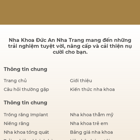
quả sau điều trị có bền
không và quá trình cấy ghép
có đau hay không. Thực tế,
thành công của một ca cấy
ghép Implant không chỉ
được đánh giá bằng hình…
Nha Khoa Đức An Nha Trang mang đến những
trải nghiệm tuyệt vời, nâng cấp và cải thiện nụ
cười cho bạn.
Thông tin chung
Trang chủ
Giới thiệu
Câu hỏi thường gặp
Kiến thức nha khoa
Thông tin chung
Trồng răng Implant
Nha khoa thẫm mỹ
Niềng răng
Nha khoa trẻ em
Nha khoa tổng quát
Bảng giá nha khoa