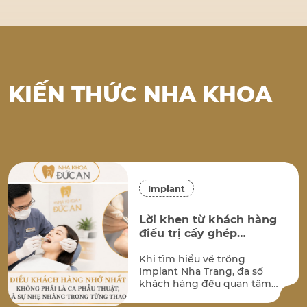
KIẾN THỨC NHA KHOA
Implant
Lời khen từ khách hàng
điều trị cấy ghép
implant tại Nha Khoa
Khi tìm hiểu về trồng
Đức An Nha Trang
Implant Nha Trang, đa số
khách hàng đều quan tâm
đến hai vấn đề lớn nhất: kết