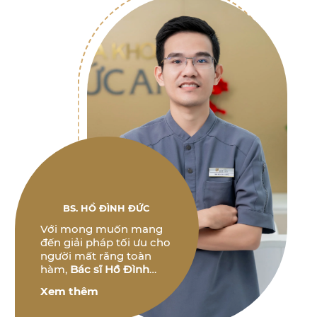
BS. HỒ ĐÌNH ĐỨC
Với mong muốn mang
đến giải pháp tối ưu cho
người mất răng toàn
hàm,
Bác sĩ Hồ Đình
Đức
không ngừng
Xem thêm
nghiên cứu và phát triển
các phương pháp điều