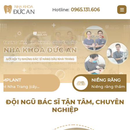
Hotline:
0965.131.606
NIỀNG RĂNG
Niềng răng thẩm mỹ Nha Trang cho
người lớn là phương pháp hiệu quả để
khắc phục tình trạng lỗi răng
ĐỘI NGŨ BÁC SĨ TẬN TÂM, CHUYÊN
NGHIỆP