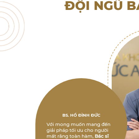
ĐỘI NGŨ B
BS. HỒ ĐÌNH ĐỨC
Với mong muốn mang đến
giải pháp tối ưu cho người
mất răng toàn hàm,
Bác sĩ