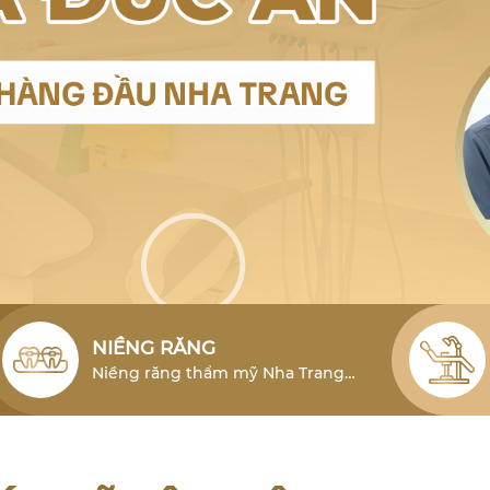
NIỀNG RĂNG
Niềng răng thẩm mỹ Nha Trang
cho người lớn là phương pháp hiệu
quả để khắc phục tình trạng lỗi
răng