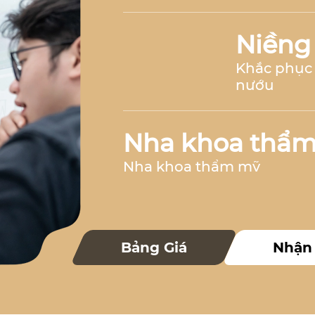
Niềng
Khắc phục 
nướu
Nha khoa thẩ
Nha khoa thẩm mỹ
Nha k
Bảng Giá
Nhận
Nha khoa 
Nha khoa trẻ 