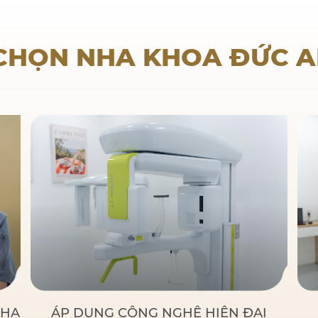
Nha khoa trẻ em
 CHỌN NHA KHOA ĐỨC 
NHA
ÁP DỤNG CÔNG NGHỆ HIỆN ĐẠI