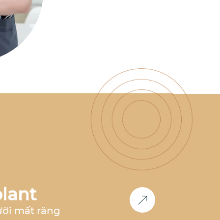
có nhiều năm kinh nghiệm
làm việc tại nha khoa hàng
đầu như
Nha Khoa Parkway,
Nha Khoa Paris, Nha Khoa
Việt Hàn
,... Đồng thời, bác sĩ
cũng là
thành viên Now Club
- Cộng đồng bác sĩ chỉnh
nha tiên phong
, luôn nghiên
cứu và cập nhật các công
nghệ mới nhất trong lĩnh
vực chỉnh nha.
Học vấn &
Chuyên môn
Bác sĩ Răng
Hàm Mặt
– Đại học Y Dược
Huế (2011-2017)
2017 -
2018
: Công tác tại
Nha khoa
Paris
tại TP.HCM và Hà Nội
2018 - 2020:
Phụ trách
chỉnh nha
tại
Nha Khoa
Parkway
TP.HCM
2020 -
2023
: Phụ trách
chỉnh nha
lant
tại
Nha khoa Việt Hàn Nha
Trang
2024 - nay
: Co-
ười mất răng
Founder
Nha Khoa Đức An