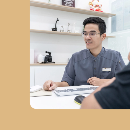
Chuyên sâu về
phẫu thuật
Implant
tại
Nha Khoa Việt
Hàn
2023 - nay
: Đồng
sáng lập
Labo Răng Sứ Kỹ
Thuật Số
2024 - nay
: Giám
đốc
Nha Khoa Đức An Nha
Trang
Chứng chỉ chuyên
môn
Chứng chỉ Cấy Ghép
Implant
– Bệnh viện Răng
Hàm Mặt Trung Ương
Chứng nhận AMII
– Cấy Ghép
Implant Xâm Lấn Tối Thiểu
Chứng nhận WAUPS
–
Ghép Xương, Nâng Xoang và
Tối Đa Hóa Thành Công Phẫu
Thuật Implant
Chứng
nhận PRF
– Cải Tiến Trong
Phẫu Thuật Lâm Sàng
Chứng nhận Cắn Khớp Lâm
Sàng Nâng Cao
Sứ mệnh
phát triển nha khoa tại Nha
Trang
Sau hơn 5 năm làm
việc tại Nha Trang, bác sĩ Đức