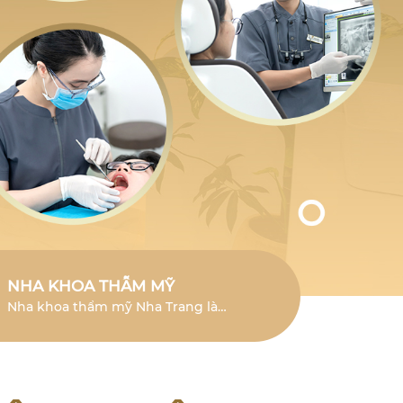
NHA KHOA THẪM MỸ
Nha khoa thẩm mỹ Nha Trang là
lĩnh vực chuyên sâu giúp cải thiện
vẻ đẹp của răng và mang đến nụ
cười tươi mới.