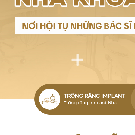
TRỒNG RĂNG IMPLANT
Trồng răng Implant Nha
Trang (cấy ghép Implant)
Nha Trang là giải pháp phục
hình răng mất hiện đại