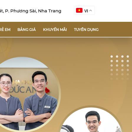
, P. Phương Sài, Nha Trang
VI
RẺ EM
BẢNG GIÁ
KHUYẾN MÃI
TUYỂN DỤNG