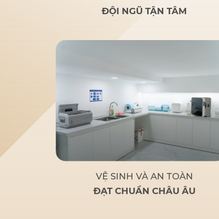
rãi
: Nghiên cứu của bác sĩ
ĐỘI NGŨ TẬN TÂM
Đức giúp nhiều người lớn
tuổi bị mất răng toàn bộ
hoặc sắp mất răng toàn bộ
có giải pháp thay thế tối ưu
và chi phí hợp lý.
Tận tâm
– Chuyên nghiệp
: Không chỉ
là một bác sĩ giỏi, Bác sĩ Đức
còn là
người bạn đồng hành
đáng tin cậy
của bệnh nhân
khi đến với Nha Khoa Đức
An.
Bác sĩ Đức tập trung
vào các phương pháp điều trị
dựa trên khoa học và thực
tiễn, đảm bảo khách hàng có
một hàm răng vững chắc,
thẩm mỹ và sử dụng lâu dài.
VỆ SINH VÀ AN TOÀN
ĐẠT CHUẨN CHÂU ÂU