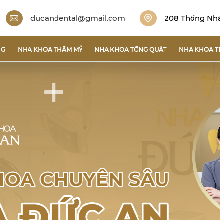
ducandental@gmail.com
208 Thống Nhất
NG
NHA KHOA THẨM MỸ
NHA KHOA TỔNG QUÁT
NHA KHOA T