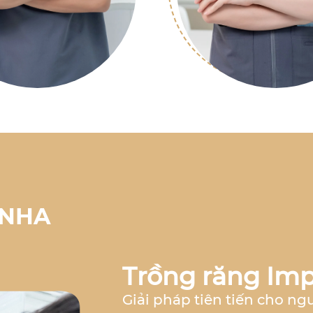
 NHA
Trồng răng Imp
Giải pháp tiên tiến cho ng