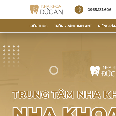
0965.131.606
KIẾN THỨC
TRỒNG RĂNG IMPLANT
NIỀNG RĂ