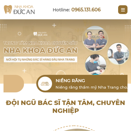
Hotline:
0965.131.606
NIỀNG RĂNG
Niềng răng thẩm mỹ Nha Trang cho
người lớn là phương pháp hiệu quả để
khắc phục tình trạng lỗi răng
ĐỘI NGŨ BÁC SĨ TẬN TÂM, CHUYÊN
NGHIỆP