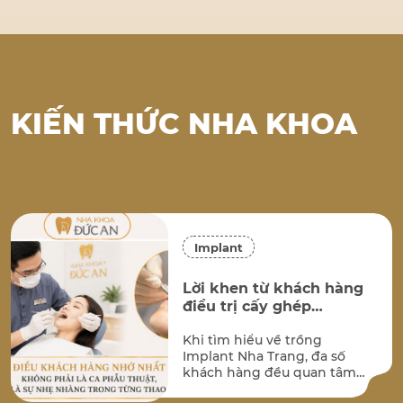
…
KIẾN THỨC NHA KHOA
Implant
Lời khen từ khách hàng
điều trị cấy ghép
implant tại Nha Khoa
Khi tìm hiểu về trồng
Đức An Nha Trang
Implant Nha Trang, đa số
khách hàng đều quan tâm
đến hai vấn đề lớn nhất: kết