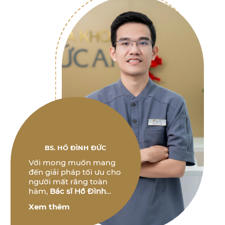
BS. HỒ ĐÌNH ĐỨC
Với mong muốn mang
đến giải pháp tối ưu cho
người mất răng toàn
hàm,
Bác sĩ Hồ Đình
Đức
không ngừng
Xem thêm
nghiên cứu và phát triển
các phương pháp điều