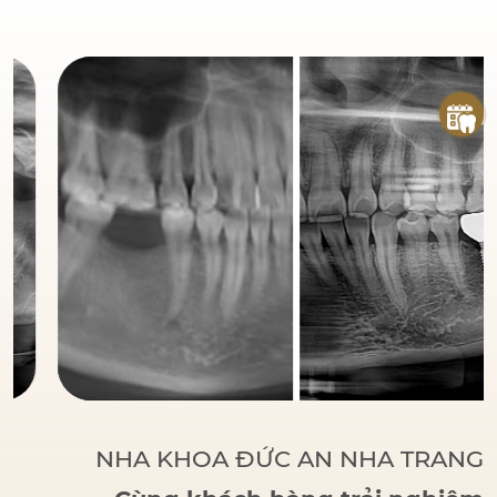
đáng tin cậy
của bệnh
nhân khi đến với Nha
Khoa Đức An.
Bác sĩ
Đức tập trung vào các
phương pháp điều trị
dựa trên khoa học và
thực tiễn, đảm bảo
khách hàng có một hàm
răng vững chắc, thẩm
mỹ và sử dụng lâu dài.
NHA KHOA ĐỨC AN NHA TRANG