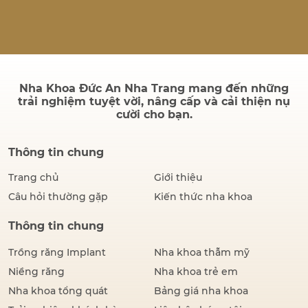
quả sau điều trị có bền
không và quá trình cấy ghép
có đau hay không. Thực tế,
thành công của một ca cấy
ghép Implant không chỉ
được đánh giá bằng hình…
Nha Khoa Đức An Nha Trang mang đến những
trải nghiệm tuyệt vời, nâng cấp và cải thiện nụ
cười cho bạn.
Thông tin chung
Trang chủ
Giới thiệu
Câu hỏi thường gặp
Kiến thức nha khoa
Thông tin chung
Trồng răng Implant
Nha khoa thẫm mỹ
Niềng răng
Nha khoa trẻ em
Nha khoa tổng quát
Bảng giá nha khoa