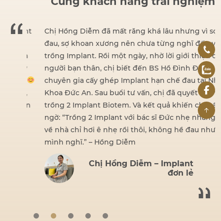
Cùng khách hàng trải nghiệm
dent
Chị Hồng Diễm đã mất răng khá lâu nhưng vì sợ
đau, sợ khoan xương nên chưa từng nghĩ đến việc
iện
trồng Implant. Rồi một ngày, nhờ lời giới thiệu của
hấy
người bạn thân, chị biết đến BS Hồ Đình Đức –
ng.
chuyên gia cấy ghép Implant hạn chế đau tại Nha
ái,
Khoa Đức An. Sau buổi tư vấn, chị đã quyết định
 tin
trồng 2 Implant Biotem. Và kết quả khiến chị bất
ngờ: “Trồng 2 Implant với bác sĩ Đức nhẹ nhàng lắm,
về nhà chỉ hơi ê nhẹ rồi thôi, không hề đau như
mình nghĩ.” – Hồng Diễm
Chị Hồng Diễm – Implant
đơn lẻ