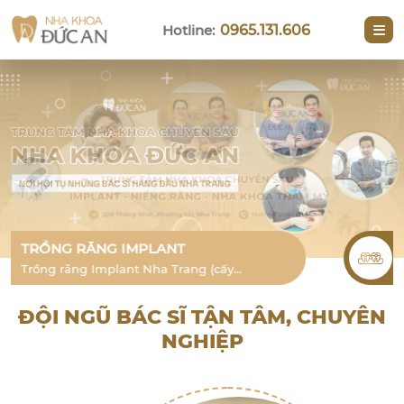
Hotline:
0965.131.606
NIỀNG RĂNG
Niềng răng thẩm mỹ Nha Trang cho
người lớn là phương pháp hiệu quả để
khắc phục tình trạng lỗi răng
ĐỘI NGŨ BÁC SĨ TẬN TÂM, CHUYÊN
NGHIỆP