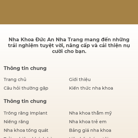
quả sau điều trị có bền
không và quá trình cấy ghép
có đau hay không. Thực tế,
thành công của một ca cấy
ghép Implant không chỉ
được đánh giá bằng hình…
Nha Khoa Đức An Nha Trang mang đến những
trải nghiệm tuyệt vời, nâng cấp và cải thiện nụ
cười cho bạn.
Thông tin chung
Trang chủ
Giới thiệu
Câu hỏi thường gặp
Kiến thức nha khoa
Thông tin chung
Trồng răng Implant
Nha khoa thẫm mỹ
Niềng răng
Nha khoa trẻ em
Nha khoa tổng quát
Bảng giá nha khoa