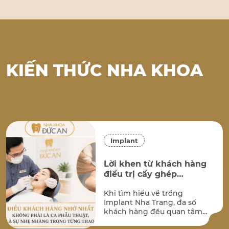
KIẾN THỨC NHA KHOA
Implant
Lời khen từ khách hàng
điều trị cấy ghép
implant tại Nha Khoa
Khi tìm hiểu về trồng
Đức An Nha Trang
Implant Nha Trang, đa số
khách hàng đều quan tâm
đến hai vấn đề lớn nhất: kết