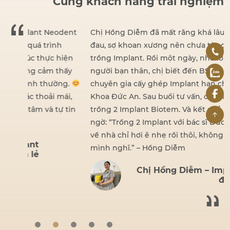
Cùng khách hàng trải nghiệm
dent
Chị Hồng Diễm đã mất răng khá lâu nhưng vì sợ
đau, sợ khoan xương nên chưa từng nghĩ đến việc
iện
trồng Implant. Rồi một ngày, nhờ lời giới thiệu của
hấy
người bạn thân, chị biết đến BS Hồ Đình Đức –
ng.
chuyên gia cấy ghép Implant hạn chế đau tại Nha
ái,
Khoa Đức An. Sau buổi tư vấn, chị đã quyết định
 tin
trồng 2 Implant Biotem. Và kết quả khiến chị bất
ngờ: “Trồng 2 Implant với bác sĩ Đức nhẹ nhàng lắm,
về nhà chỉ hơi ê nhẹ rồi thôi, không hề đau như
mình nghĩ.” – Hồng Diễm
Chị Hồng Diễm – Implant
đơn lẻ