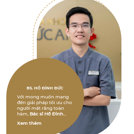
BS. HỒ ĐÌNH ĐỨC
Với mong muốn mang
đến giải pháp tối ưu cho
người mất răng toàn
hàm,
Bác sĩ Hồ Đình
Đức
không ngừng
Xem thêm
nghiên cứu và phát triển
các phương pháp điều