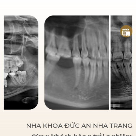
đáng tin cậy
của bệnh
nhân khi đến với Nha
Khoa Đức An.
Bác sĩ
Đức tập trung vào các
phương pháp điều trị
dựa trên khoa học và
thực tiễn, đảm bảo
khách hàng có một hàm
răng vững chắc, thẩm
mỹ và sử dụng lâu dài.
NHA KHOA ĐỨC AN NHA TRANG