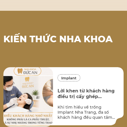
KIẾN THỨC NHA KHOA
Implant
Lời khen từ khách hàng
điều trị cấy ghép
implant tại Nha Khoa
Khi tìm hiểu về trồng
Đức An Nha Trang
Implant Nha Trang, đa số
khách hàng đều quan tâm
đến hai vấn đề lớn nhất: kết