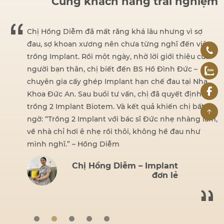
Cùng khách hàng trải nghiệm
dent
Chị Hồng Diễm đã mất răng khá lâu nhưng vì sợ
đau, sợ khoan xương nên chưa từng nghĩ đến việc
iện
trồng Implant. Rồi một ngày, nhờ lời giới thiệu của
hấy
người bạn thân, chị biết đến BS Hồ Đình Đức –
ng.
chuyên gia cấy ghép Implant hạn chế đau tại Nha
ái,
Khoa Đức An. Sau buổi tư vấn, chị đã quyết định
 tin
trồng 2 Implant Biotem. Và kết quả khiến chị bất
ngờ: “Trồng 2 Implant với bác sĩ Đức nhẹ nhàng lắm,
về nhà chỉ hơi ê nhẹ rồi thôi, không hề đau như
mình nghĩ.” – Hồng Diễm
Chị Hồng Diễm – Implant
đơn lẻ