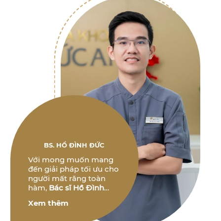
BS. HỒ ĐÌNH ĐỨC
Với mong muốn mang
đến giải pháp tối ưu cho
người mất răng toàn
hàm,
Bác sĩ Hồ Đình
Đức
không ngừng
Xem thêm
nghiên cứu và phát triển
các phương pháp điều