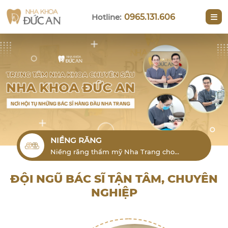
Hotline:
0965.131.606
NIỀNG RĂNG
Niềng răng thẩm mỹ Nha Trang cho
người lớn là phương pháp hiệu quả để
khắc phục tình trạng lỗi răng
ĐỘI NGŨ BÁC SĨ TẬN TÂM, CHUYÊN
NGHIỆP