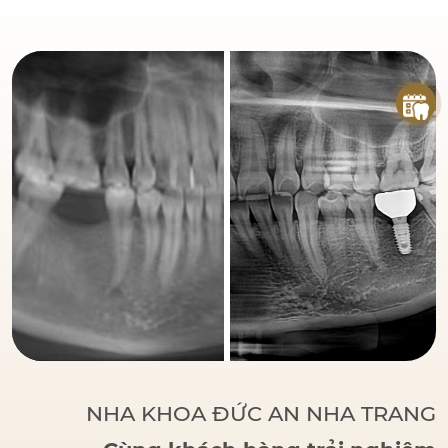
đáng tin cậy
của bệnh
nhân khi đến với Nha
Khoa Đức An.
Bác sĩ
Đức tập trung vào các
phương pháp điều trị
dựa trên khoa học và
thực tiễn, đảm bảo
khách hàng có một hàm
răng vững chắc, thẩm
mỹ và sử dụng lâu dài.
NHA KHOA ĐỨC AN NHA TRANG