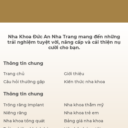
quả sau điều trị có bền
không và quá trình cấy ghép
có đau hay không. Thực tế,
thành công của một ca cấy
ghép Implant không chỉ
được đánh giá bằng hình…
Nha Khoa Đức An Nha Trang mang đến những
trải nghiệm tuyệt vời, nâng cấp và cải thiện nụ
cười cho bạn.
Thông tin chung
Trang chủ
Giới thiệu
Câu hỏi thường gặp
Kiến thức nha khoa
Thông tin chung
Trồng răng Implant
Nha khoa thẫm mỹ
Niềng răng
Nha khoa trẻ em
Nha khoa tổng quát
Bảng giá nha khoa