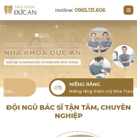
Hotline:
0965.131.606
NIỀNG RĂNG
Niềng răng thẩm mỹ Nha Trang cho
người lớn là phương pháp hiệu quả để
khắc phục tình trạng lỗi răng
ĐỘI NGŨ BÁC SĨ TẬN TÂM, CHUYÊN
NGHIỆP