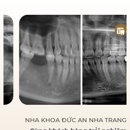
đáng tin cậy
của bệnh
nhân khi đến với Nha
Khoa Đức An.
Bác sĩ
Đức tập trung vào các
phương pháp điều trị
dựa trên khoa học và
thực tiễn, đảm bảo
khách hàng có một hàm
răng vững chắc, thẩm
mỹ và sử dụng lâu dài.
NHA KHOA ĐỨC AN NHA TRANG