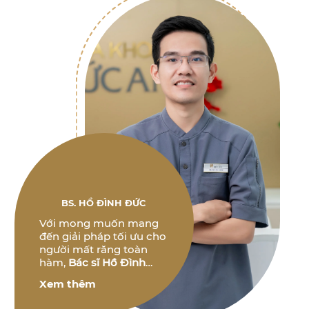
BS. HỒ ĐÌNH ĐỨC
Với mong muốn mang
đến giải pháp tối ưu cho
người mất răng toàn
hàm,
Bác sĩ Hồ Đình
Đức
không ngừng
Xem thêm
nghiên cứu và phát triển
các phương pháp điều