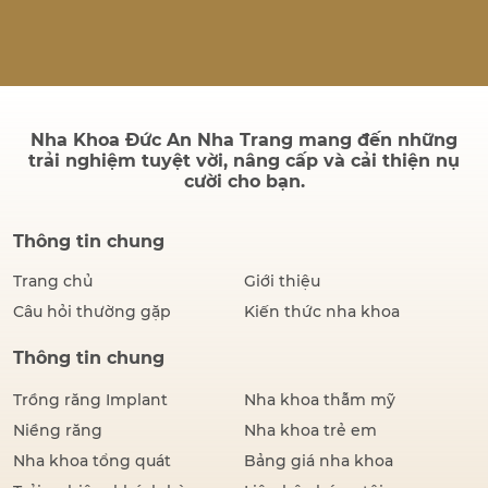
quả sau điều trị có bền
không và quá trình cấy ghép
có đau hay không. Thực tế,
thành công của một ca cấy
ghép Implant không chỉ
được đánh giá bằng hình…
Nha Khoa Đức An Nha Trang mang đến những
trải nghiệm tuyệt vời, nâng cấp và cải thiện nụ
cười cho bạn.
Thông tin chung
Trang chủ
Giới thiệu
Câu hỏi thường gặp
Kiến thức nha khoa
Thông tin chung
Trồng răng Implant
Nha khoa thẫm mỹ
Niềng răng
Nha khoa trẻ em
Nha khoa tổng quát
Bảng giá nha khoa