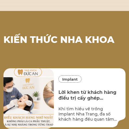
KIẾN THỨC NHA KHOA
Implant
Lời khen từ khách hàng
điều trị cấy ghép
implant tại Nha Khoa
Khi tìm hiểu về trồng
Đức An Nha Trang
Implant Nha Trang, đa số
khách hàng đều quan tâm
đến hai vấn đề lớn nhất: kết