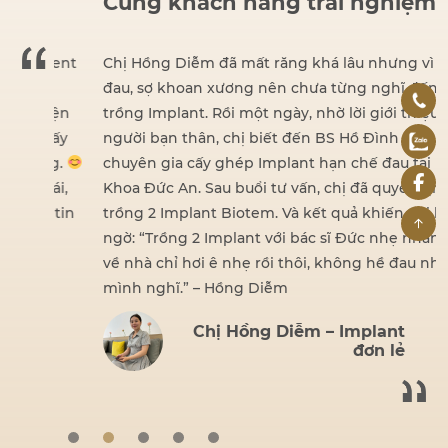
Cùng khách hàng trải nghiệm
dent
Chị Hồng Diễm đã mất răng khá lâu nhưng vì sợ
đau, sợ khoan xương nên chưa từng nghĩ đến việc
iện
trồng Implant. Rồi một ngày, nhờ lời giới thiệu của
hấy
người bạn thân, chị biết đến BS Hồ Đình Đức –
ng.
chuyên gia cấy ghép Implant hạn chế đau tại Nha
ái,
Khoa Đức An. Sau buổi tư vấn, chị đã quyết định
 tin
trồng 2 Implant Biotem. Và kết quả khiến chị bất
ngờ: “Trồng 2 Implant với bác sĩ Đức nhẹ nhàng lắm,
về nhà chỉ hơi ê nhẹ rồi thôi, không hề đau như
mình nghĩ.” – Hồng Diễm
Chị Hồng Diễm – Implant
đơn lẻ