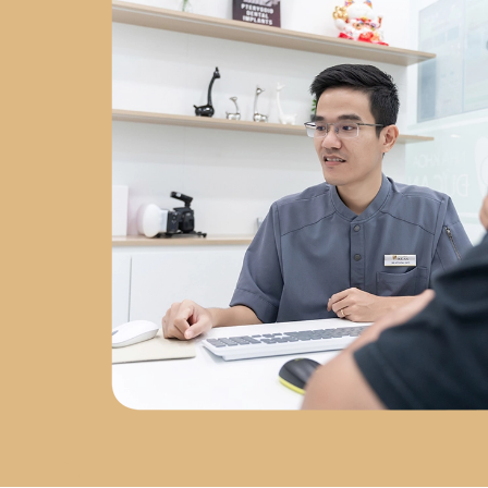
Chuyên sâu về
phẫu thuật
Implant
tại
Nha Khoa Việt
Hàn
2023 - nay
: Đồng
sáng lập
Labo Răng Sứ Kỹ
Thuật Số
2024 - nay
: Giám
đốc
Nha Khoa Đức An Nha
Trang
Chứng chỉ chuyên
môn
Chứng chỉ Cấy Ghép
Implant
– Bệnh viện Răng
Hàm Mặt Trung Ương
Chứng nhận AMII
– Cấy Ghép
Implant Xâm Lấn Tối Thiểu
Chứng nhận WAUPS
–
Ghép Xương, Nâng Xoang và
Tối Đa Hóa Thành Công Phẫu
Thuật Implant
Chứng
nhận PRF
– Cải Tiến Trong
Phẫu Thuật Lâm Sàng
Chứng nhận Cắn Khớp Lâm
Sàng Nâng Cao
Sứ mệnh
phát triển nha khoa tại Nha
Trang
Sau hơn 5 năm làm
việc tại Nha Trang, bác sĩ Đức