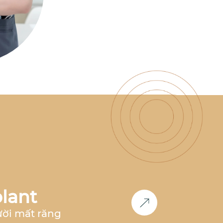
có nhiều năm kinh nghiệm
làm việc tại nha khoa hàng
đầu như
Nha Khoa Parkway,
Nha Khoa Paris, Nha Khoa
Việt Hàn
,... Đồng thời, bác sĩ
cũng là
thành viên Now Club
- Cộng đồng bác sĩ chỉnh
nha tiên phong
, luôn nghiên
cứu và cập nhật các công
nghệ mới nhất trong lĩnh
vực chỉnh nha.
Học vấn &
Chuyên môn
Bác sĩ Răng
Hàm Mặt
– Đại học Y Dược
Huế (2011-2017)
2017 -
2018
: Công tác tại
Nha khoa
Paris
tại TP.HCM và Hà Nội
2018 - 2020:
Phụ trách
chỉnh nha
tại
Nha Khoa
Parkway
TP.HCM
2020 -
2023
: Phụ trách
chỉnh nha
lant
tại
Nha khoa Việt Hàn Nha
Trang
2024 - nay
: Co-
ười mất răng
Founder
Nha Khoa Đức An