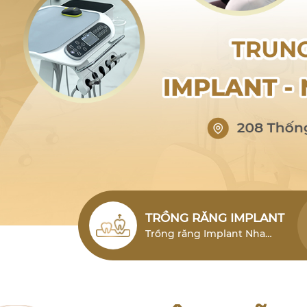
TRỒNG RĂNG IMPLANT
Trồng răng Implant Nha
Trang (cấy ghép Implant)
Nha Trang là giải pháp phục
hình răng mất hiện đại