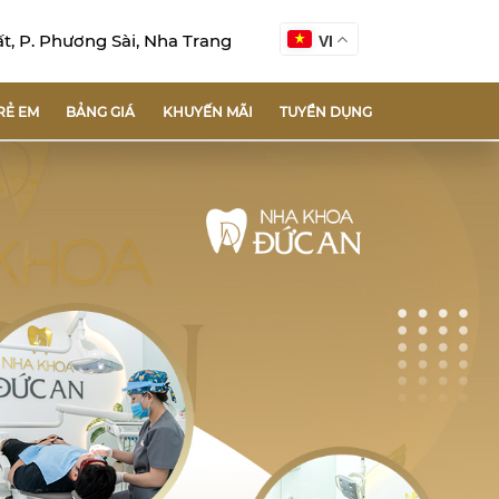
, P. Phương Sài, Nha Trang
VI
RẺ EM
BẢNG GIÁ
KHUYẾN MÃI
TUYỂN DỤNG