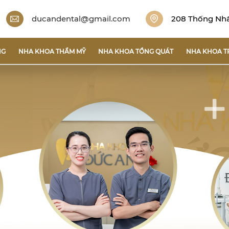
ducandental@gmail.com
208 Thống Nhất
NG
NHA KHOA THẨM MỸ
NHA KHOA TỔNG QUÁT
NHA KHOA T