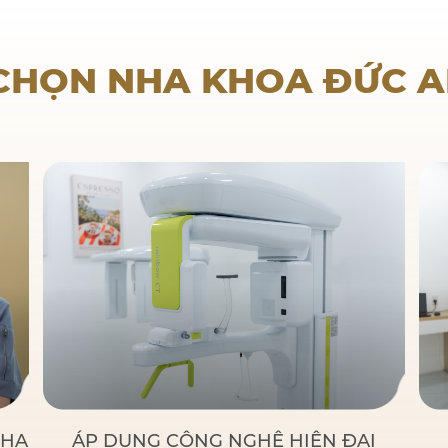
Nha khoa trẻ em
 CHỌN NHA KHOA ĐỨC 
NHA
ÁP DỤNG CÔNG NGHỆ HIỆN ĐẠI