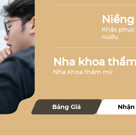
Niềng
Khắc phục 
nướu
Nha khoa thẩ
Nha khoa thẩm mỹ
Nha k
Bảng Giá
Nhận
Nha khoa 
Nha khoa trẻ 