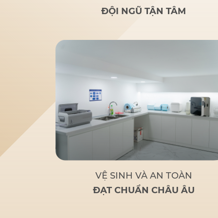
rãi
: Nghiên cứu của bác sĩ
ĐỘI NGŨ TẬN TÂM
Đức giúp nhiều người lớn
tuổi bị mất răng toàn bộ
hoặc sắp mất răng toàn bộ
có giải pháp thay thế tối ưu
và chi phí hợp lý.
Tận tâm
– Chuyên nghiệp
: Không chỉ
là một bác sĩ giỏi, Bác sĩ Đức
còn là
người bạn đồng hành
đáng tin cậy
của bệnh nhân
khi đến với Nha Khoa Đức
An.
Bác sĩ Đức tập trung
vào các phương pháp điều trị
dựa trên khoa học và thực
tiễn, đảm bảo khách hàng có
một hàm răng vững chắc,
thẩm mỹ và sử dụng lâu dài.
VỆ SINH VÀ AN TOÀN
ĐẠT CHUẨN CHÂU ÂU