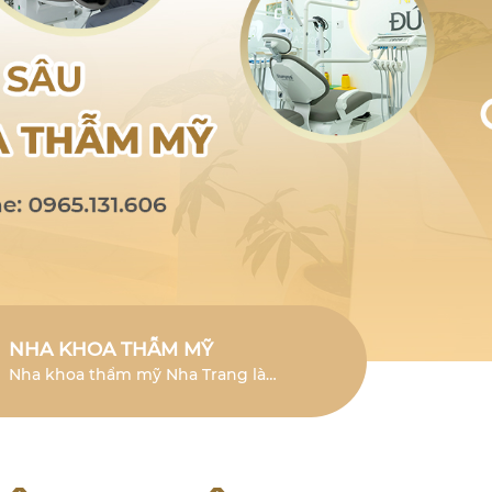
NHA KHOA THẪM MỸ
Nha khoa thẩm mỹ Nha Trang là
lĩnh vực chuyên sâu giúp cải thiện
vẻ đẹp của răng và mang đến nụ
cười tươi mới.