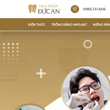
0965.131.606
KIẾN THỨC
TRỒNG RĂNG IMPLANT
NIỀNG RĂ