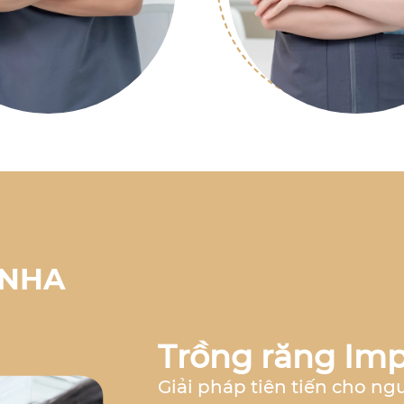
 NHA
Trồng răng Imp
Giải pháp tiên tiến cho ng