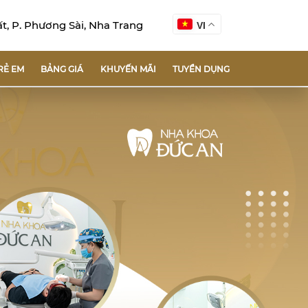
, P. Phương Sài, Nha Trang
VI
RẺ EM
BẢNG GIÁ
KHUYẾN MÃI
TUYỂN DỤNG