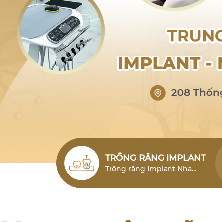
TRỒNG RĂNG IMPLANT
Trồng răng Implant Nha
Trang (cấy ghép Implant)
Nha Trang là giải pháp phục
hình răng mất hiện đại