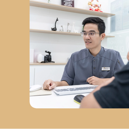
Chuyên sâu về
phẫu thuật
Implant
tại
Nha Khoa Việt
Hàn
2023 - nay
: Đồng
sáng lập
Labo Răng Sứ Kỹ
Thuật Số
2024 - nay
: Giám
đốc
Nha Khoa Đức An Nha
Trang
Chứng chỉ chuyên
môn
Chứng chỉ Cấy Ghép
Implant
– Bệnh viện Răng
Hàm Mặt Trung Ương
Chứng nhận AMII
– Cấy Ghép
Implant Xâm Lấn Tối Thiểu
Chứng nhận WAUPS
–
Ghép Xương, Nâng Xoang và
Tối Đa Hóa Thành Công Phẫu
Thuật Implant
Chứng
nhận PRF
– Cải Tiến Trong
Phẫu Thuật Lâm Sàng
Chứng nhận Cắn Khớp Lâm
Sàng Nâng Cao
Sứ mệnh
phát triển nha khoa tại Nha
Trang
Sau hơn 5 năm làm
việc tại Nha Trang, bác sĩ Đức