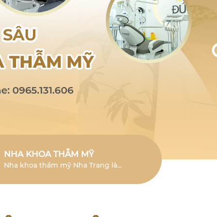
NHA KHOA THẪM MỸ
Nha khoa thẩm mỹ Nha Trang là
lĩnh vực chuyên sâu giúp cải thiện
vẻ đẹp của răng và mang đến nụ
cười tươi mới.