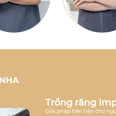
 NHA
Trồng răng Imp
Giải pháp tiên tiến cho ng