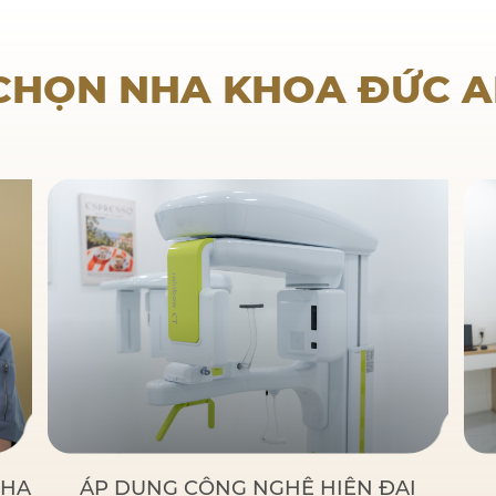
Nha khoa trẻ em
 CHỌN NHA KHOA ĐỨC 
NHA
ÁP DỤNG CÔNG NGHỆ HIỆN ĐẠI