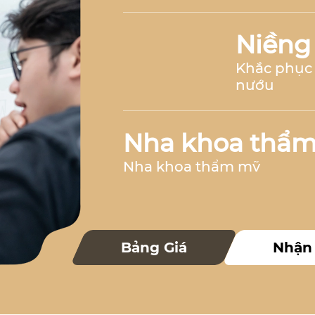
Niềng
Khắc phục 
nướu
Nha khoa thẩ
Nha khoa thẩm mỹ
Nha k
Bảng Giá
Nhận
Nha khoa 
Nha khoa trẻ 