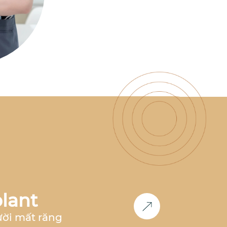
có nhiều năm kinh nghiệm
làm việc tại nha khoa hàng
đầu như
Nha Khoa Parkway,
Nha Khoa Paris, Nha Khoa
Việt Hàn
,... Đồng thời, bác sĩ
cũng là
thành viên Now Club
- Cộng đồng bác sĩ chỉnh
nha tiên phong
, luôn nghiên
cứu và cập nhật các công
nghệ mới nhất trong lĩnh
vực chỉnh nha.
Học vấn &
Chuyên môn
Bác sĩ Răng
Hàm Mặt
– Đại học Y Dược
Huế (2011-2017)
2017 -
2018
: Công tác tại
Nha khoa
Paris
tại TP.HCM và Hà Nội
2018 - 2020:
Phụ trách
chỉnh nha
tại
Nha Khoa
Parkway
TP.HCM
2020 -
2023
: Phụ trách
chỉnh nha
lant
tại
Nha khoa Việt Hàn Nha
Trang
2024 - nay
: Co-
ười mất răng
Founder
Nha Khoa Đức An