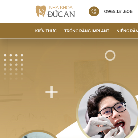
0965.131.606
KIẾN THỨC
TRỒNG RĂNG IMPLANT
NIỀNG RĂ