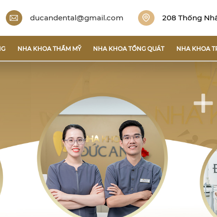
ducandental@gmail.com
208 Thống Nhất
NG
NHA KHOA THẨM MỸ
NHA KHOA TỔNG QUÁT
NHA KHOA T