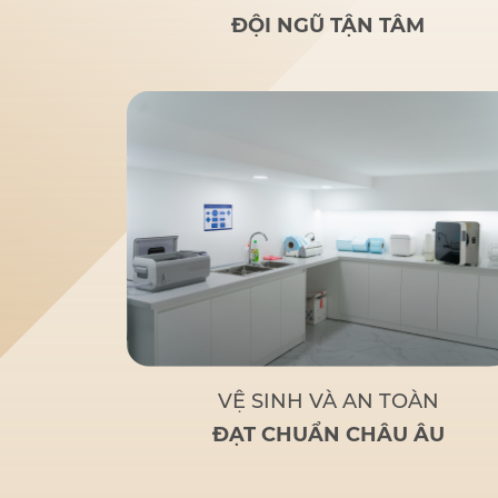
rãi
: Nghiên cứu của bác sĩ
ĐỘI NGŨ TẬN TÂM
Đức giúp nhiều người lớn
tuổi bị mất răng toàn bộ
hoặc sắp mất răng toàn bộ
có giải pháp thay thế tối ưu
và chi phí hợp lý.
Tận tâm
– Chuyên nghiệp
: Không chỉ
là một bác sĩ giỏi, Bác sĩ Đức
còn là
người bạn đồng hành
đáng tin cậy
của bệnh nhân
khi đến với Nha Khoa Đức
An.
Bác sĩ Đức tập trung
vào các phương pháp điều trị
dựa trên khoa học và thực
tiễn, đảm bảo khách hàng có
một hàm răng vững chắc,
thẩm mỹ và sử dụng lâu dài.
VỆ SINH VÀ AN TOÀN
ĐẠT CHUẨN CHÂU ÂU