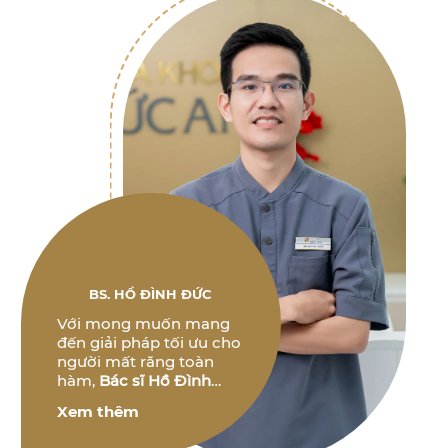
BS. HỒ ĐÌNH ĐỨC
Với mong muốn mang
đến giải pháp tối ưu cho
người mất răng toàn
hàm,
Bác sĩ Hồ Đình
Đức
không ngừng
Xem thêm
nghiên cứu và phát triển
các phương pháp điều