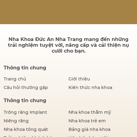
quả sau điều trị có bền
không và quá trình cấy ghép
có đau hay không. Thực tế,
thành công của một ca cấy
ghép Implant không chỉ
được đánh giá bằng hình…
Nha Khoa Đức An Nha Trang mang đến những
trải nghiệm tuyệt vời, nâng cấp và cải thiện nụ
cười cho bạn.
Thông tin chung
Trang chủ
Giới thiệu
Câu hỏi thường gặp
Kiến thức nha khoa
Thông tin chung
Trồng răng Implant
Nha khoa thẫm mỹ
Niềng răng
Nha khoa trẻ em
Nha khoa tổng quát
Bảng giá nha khoa