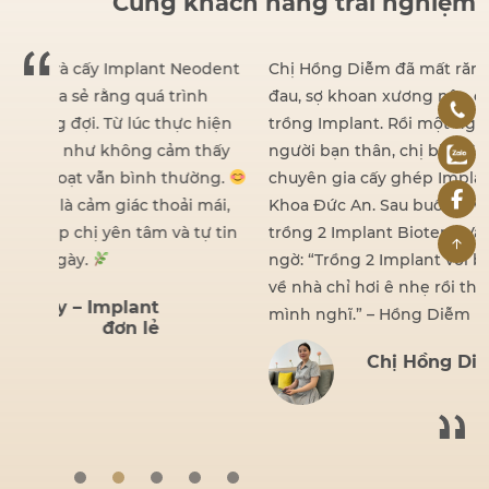
Cùng khách hàng trải nghiệm
dent
Chị Hồng Diễm đã mất răng khá lâu nhưng vì sợ
đau, sợ khoan xương nên chưa từng nghĩ đến việc
iện
trồng Implant. Rồi một ngày, nhờ lời giới thiệu của
hấy
người bạn thân, chị biết đến BS Hồ Đình Đức –
ng.
chuyên gia cấy ghép Implant hạn chế đau tại Nha
ái,
Khoa Đức An. Sau buổi tư vấn, chị đã quyết định
 tin
trồng 2 Implant Biotem. Và kết quả khiến chị bất
ngờ: “Trồng 2 Implant với bác sĩ Đức nhẹ nhàng lắm,
về nhà chỉ hơi ê nhẹ rồi thôi, không hề đau như
mình nghĩ.” – Hồng Diễm
Chị Hồng Diễm – Implant
đơn lẻ