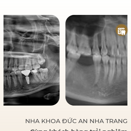
đáng tin cậy
của bệnh
nhân khi đến với Nha
Khoa Đức An.
Bác sĩ
Đức tập trung vào các
phương pháp điều trị
dựa trên khoa học và
thực tiễn, đảm bảo
khách hàng có một hàm
răng vững chắc, thẩm
mỹ và sử dụng lâu dài.
NHA KHOA ĐỨC AN NHA TRANG