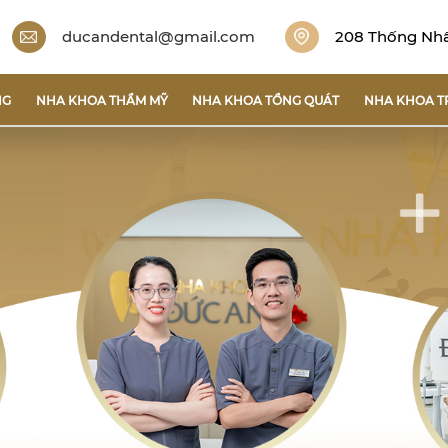
ducandental@gmail.com
208 Thống Nhất
NG
NHA KHOA THẨM MỸ
NHA KHOA TỔNG QUÁT
NHA KHOA T