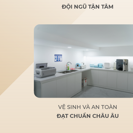
rãi
: Nghiên cứu của bác sĩ
ĐỘI NGŨ TẬN TÂM
Đức giúp nhiều người lớn
tuổi bị mất răng toàn bộ
hoặc sắp mất răng toàn bộ
có giải pháp thay thế tối ưu
và chi phí hợp lý.
Tận tâm
– Chuyên nghiệp
: Không chỉ
là một bác sĩ giỏi, Bác sĩ Đức
còn là
người bạn đồng hành
đáng tin cậy
của bệnh nhân
khi đến với Nha Khoa Đức
An.
Bác sĩ Đức tập trung
vào các phương pháp điều trị
dựa trên khoa học và thực
tiễn, đảm bảo khách hàng có
một hàm răng vững chắc,
thẩm mỹ và sử dụng lâu dài.
VỆ SINH VÀ AN TOÀN
ĐẠT CHUẨN CHÂU ÂU