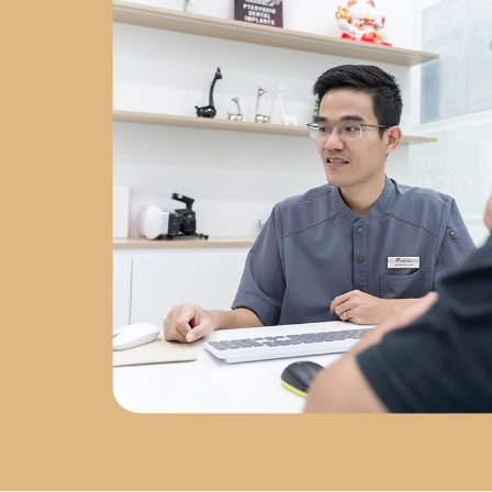
Chuyên sâu về
phẫu thuật
Implant
tại
Nha Khoa Việt
Hàn
2023 - nay
: Đồng
sáng lập
Labo Răng Sứ Kỹ
Thuật Số
2024 - nay
: Giám
đốc
Nha Khoa Đức An Nha
Trang
Chứng chỉ chuyên
môn
Chứng chỉ Cấy Ghép
Implant
– Bệnh viện Răng
Hàm Mặt Trung Ương
Chứng nhận AMII
– Cấy Ghép
Implant Xâm Lấn Tối Thiểu
Chứng nhận WAUPS
–
Ghép Xương, Nâng Xoang và
Tối Đa Hóa Thành Công Phẫu
Thuật Implant
Chứng
nhận PRF
– Cải Tiến Trong
Phẫu Thuật Lâm Sàng
Chứng nhận Cắn Khớp Lâm
Sàng Nâng Cao
Sứ mệnh
phát triển nha khoa tại Nha
Trang
Sau hơn 5 năm làm
việc tại Nha Trang, bác sĩ Đức