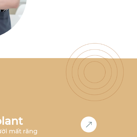
có nhiều năm kinh nghiệm
làm việc tại nha khoa hàng
đầu như
Nha Khoa Parkway,
Nha Khoa Paris, Nha Khoa
Việt Hàn
,... Đồng thời, bác sĩ
cũng là
thành viên Now Club
- Cộng đồng bác sĩ chỉnh
nha tiên phong
, luôn nghiên
cứu và cập nhật các công
nghệ mới nhất trong lĩnh
vực chỉnh nha.
Học vấn &
Chuyên môn
Bác sĩ Răng
Hàm Mặt
– Đại học Y Dược
Huế (2011-2017)
2017 -
2018
: Công tác tại
Nha khoa
Paris
tại TP.HCM và Hà Nội
2018 - 2020:
Phụ trách
chỉnh nha
tại
Nha Khoa
Parkway
TP.HCM
2020 -
2023
: Phụ trách
chỉnh nha
lant
tại
Nha khoa Việt Hàn Nha
Trang
2024 - nay
: Co-
ười mất răng
Founder
Nha Khoa Đức An