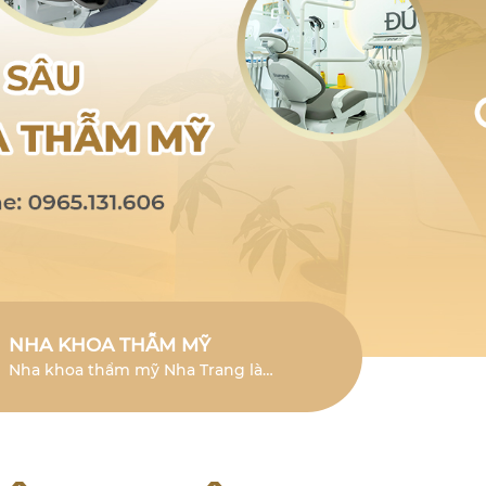
NHA KHOA THẪM MỸ
Nha khoa thẩm mỹ Nha Trang là
lĩnh vực chuyên sâu giúp cải thiện
vẻ đẹp của răng và mang đến nụ
cười tươi mới.