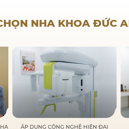
Nha khoa trẻ em
 CHỌN NHA KHOA ĐỨC 
NHA
ÁP DỤNG CÔNG NGHỆ HIỆN ĐẠI