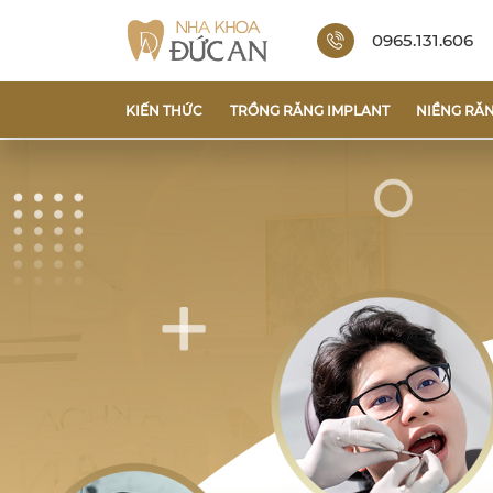
0965.131.606
KIẾN THỨC
TRỒNG RĂNG IMPLANT
NIỀNG RĂ