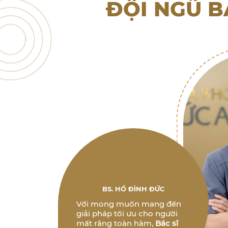
ĐỘI NGŨ B
BS. HỒ ĐÌNH ĐỨC
Với mong muốn mang đến
giải pháp tối ưu cho người
mất răng toàn hàm,
Bác sĩ