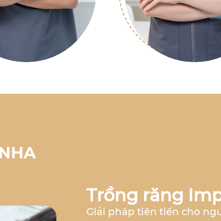
 NHA
Trồng răng Imp
Giải pháp tiên tiến cho ng