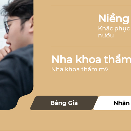
Niềng
Khắc phục 
nướu
Nha khoa thẩ
Nha khoa thẩm mỹ
Nha k
Bảng Giá
Nhận
Nha khoa 
Nha khoa trẻ 