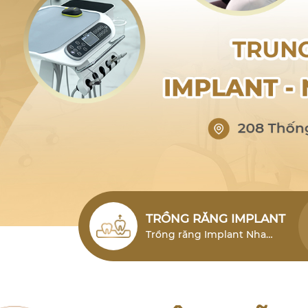
TRỒNG RĂNG IMPLANT
Trồng răng Implant Nha
Trang (cấy ghép Implant)
Nha Trang là giải pháp phục
hình răng mất hiện đại