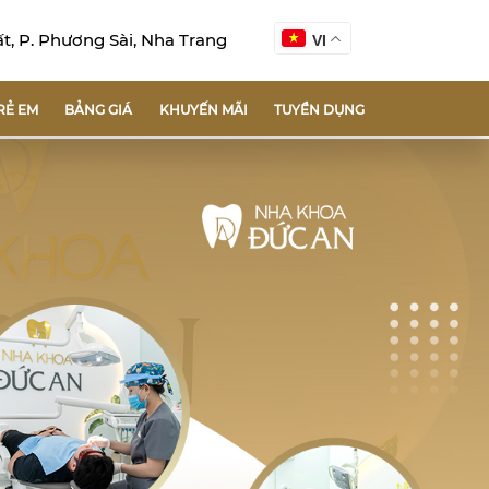
, P. Phương Sài, Nha Trang
VI
RẺ EM
BẢNG GIÁ
KHUYẾN MÃI
TUYỂN DỤNG