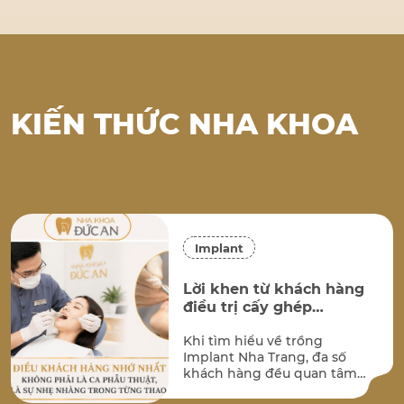
KIẾN THỨC NHA KHOA
Implant
Lời khen từ khách hàng
điều trị cấy ghép
implant tại Nha Khoa
Khi tìm hiểu về trồng
Đức An Nha Trang
Implant Nha Trang, đa số
khách hàng đều quan tâm
đến hai vấn đề lớn nhất: kết