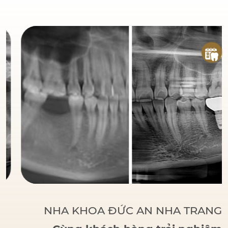
đáng tin cậy
của bệnh
nhân khi đến với Nha
Khoa Đức An.
Bác sĩ
Đức tập trung vào các
phương pháp điều trị
dựa trên khoa học và
thực tiễn, đảm bảo
khách hàng có một hàm
răng vững chắc, thẩm
mỹ và sử dụng lâu dài.
NHA KHOA ĐỨC AN NHA TRANG