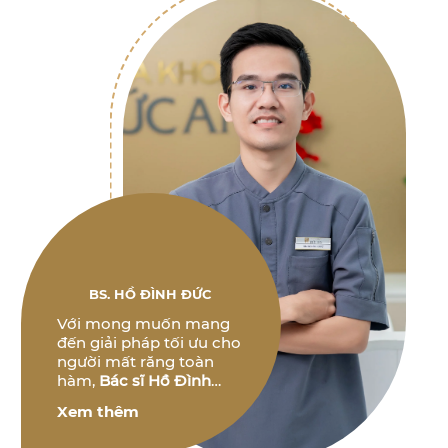
BS. HỒ ĐÌNH ĐỨC
Với mong muốn mang
đến giải pháp tối ưu cho
người mất răng toàn
hàm,
Bác sĩ Hồ Đình
Đức
không ngừng
Xem thêm
nghiên cứu và phát triển
các phương pháp điều