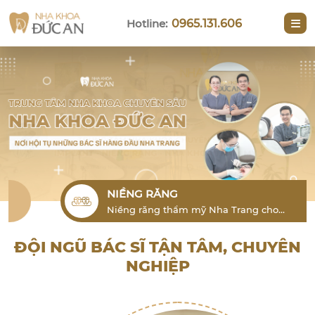
Hotline:
0965.131.606
NIỀNG RĂNG
Niềng răng thẩm mỹ Nha Trang cho
người lớn là phương pháp hiệu quả để
khắc phục tình trạng lỗi răng
ĐỘI NGŨ BÁC SĨ TẬN TÂM, CHUYÊN
NGHIỆP