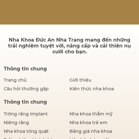
quả sau điều trị có bền
không và quá trình cấy ghép
có đau hay không. Thực tế,
thành công của một ca cấy
ghép Implant không chỉ
được đánh giá bằng hình…
Nha Khoa Đức An Nha Trang mang đến những
trải nghiệm tuyệt vời, nâng cấp và cải thiện nụ
cười cho bạn.
Thông tin chung
Trang chủ
Giới thiệu
Câu hỏi thường gặp
Kiến thức nha khoa
Thông tin chung
Trồng răng Implant
Nha khoa thẫm mỹ
Niềng răng
Nha khoa trẻ em
Nha khoa tổng quát
Bảng giá nha khoa