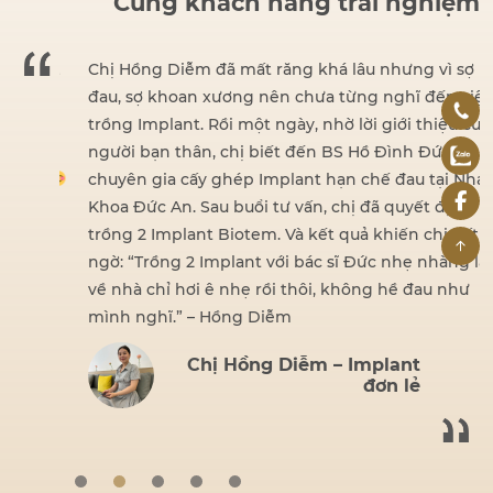
Cùng khách hàng trải nghiệm
dent
Chị Hồng Diễm đã mất răng khá lâu nhưng vì sợ
đau, sợ khoan xương nên chưa từng nghĩ đến việc
iện
trồng Implant. Rồi một ngày, nhờ lời giới thiệu của
hấy
người bạn thân, chị biết đến BS Hồ Đình Đức –
ng.
chuyên gia cấy ghép Implant hạn chế đau tại Nha
ái,
Khoa Đức An. Sau buổi tư vấn, chị đã quyết định
 tin
trồng 2 Implant Biotem. Và kết quả khiến chị bất
ngờ: “Trồng 2 Implant với bác sĩ Đức nhẹ nhàng lắm,
về nhà chỉ hơi ê nhẹ rồi thôi, không hề đau như
mình nghĩ.” – Hồng Diễm
Chị Hồng Diễm – Implant
đơn lẻ