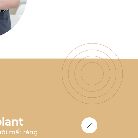
có nhiều năm kinh nghiệm
làm việc tại nha khoa hàng
đầu như
Nha Khoa Parkway,
Nha Khoa Paris, Nha Khoa
Việt Hàn
,... Đồng thời, bác sĩ
cũng là
thành viên Now Club
- Cộng đồng bác sĩ chỉnh
nha tiên phong
, luôn nghiên
cứu và cập nhật các công
nghệ mới nhất trong lĩnh
vực chỉnh nha.
Học vấn &
Chuyên môn
Bác sĩ Răng
Hàm Mặt
– Đại học Y Dược
Huế (2011-2017)
2017 -
2018
: Công tác tại
Nha khoa
Paris
tại TP.HCM và Hà Nội
2018 - 2020:
Phụ trách
chỉnh nha
tại
Nha Khoa
Parkway
TP.HCM
2020 -
2023
: Phụ trách
chỉnh nha
lant
tại
Nha khoa Việt Hàn Nha
Trang
2024 - nay
: Co-
ười mất răng
Founder
Nha Khoa Đức An