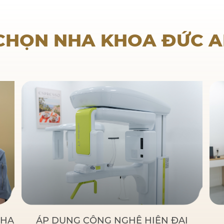
Nha khoa trẻ em
 CHỌN NHA KHOA ĐỨC 
NHA
ÁP DỤNG CÔNG NGHỆ HIỆN ĐẠI