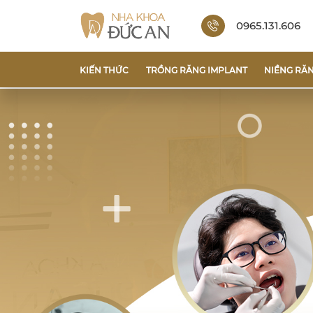
0965.131.606
KIẾN THỨC
TRỒNG RĂNG IMPLANT
NIỀNG RĂ