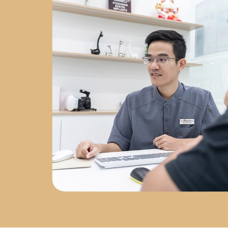
Chuyên sâu về
phẫu thuật
Implant
tại
Nha Khoa Việt
Hàn
2023 - nay
: Đồng
sáng lập
Labo Răng Sứ Kỹ
Thuật Số
2024 - nay
: Giám
đốc
Nha Khoa Đức An Nha
Trang
Chứng chỉ chuyên
môn
Chứng chỉ Cấy Ghép
Implant
– Bệnh viện Răng
Hàm Mặt Trung Ương
Chứng nhận AMII
– Cấy Ghép
Implant Xâm Lấn Tối Thiểu
Chứng nhận WAUPS
–
Ghép Xương, Nâng Xoang và
Tối Đa Hóa Thành Công Phẫu
Thuật Implant
Chứng
nhận PRF
– Cải Tiến Trong
Phẫu Thuật Lâm Sàng
Chứng nhận Cắn Khớp Lâm
Sàng Nâng Cao
Sứ mệnh
phát triển nha khoa tại Nha
Trang
Sau hơn 5 năm làm
việc tại Nha Trang, bác sĩ Đức