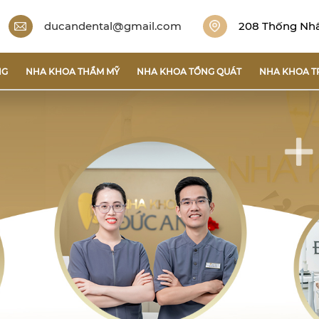
ducandental@gmail.com
208 Thống Nhất
NG
NHA KHOA THẨM MỸ
NHA KHOA TỔNG QUÁT
NHA KHOA T