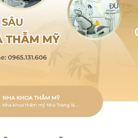
NHA KHOA THẪM MỸ
Nha khoa thẩm mỹ Nha Trang là
lĩnh vực chuyên sâu giúp cải thiện
vẻ đẹp của răng và mang đến nụ
cười tươi mới.