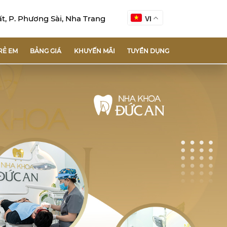
, P. Phương Sài, Nha Trang
VI
RẺ EM
BẢNG GIÁ
KHUYẾN MÃI
TUYỂN DỤNG