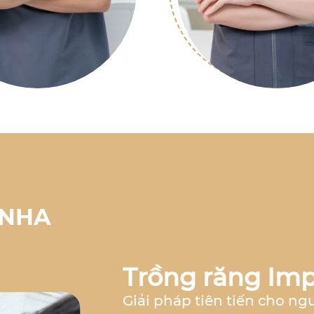
 NHA
Trồng răng Imp
Giải pháp tiên tiến cho ng