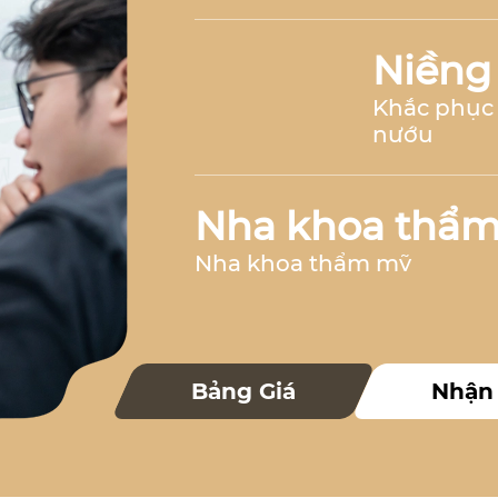
Niềng
Khắc phục 
nướu
Nha khoa thẩ
Nha khoa thẩm mỹ
Nha k
Bảng Giá
Nhận
Nha khoa 
Nha khoa trẻ 