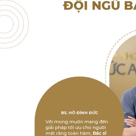
ĐỘI NGŨ B
BS. HỒ ĐÌNH ĐỨC
Với mong muốn mang đến
giải pháp tối ưu cho người
mất răng toàn hàm,
Bác sĩ