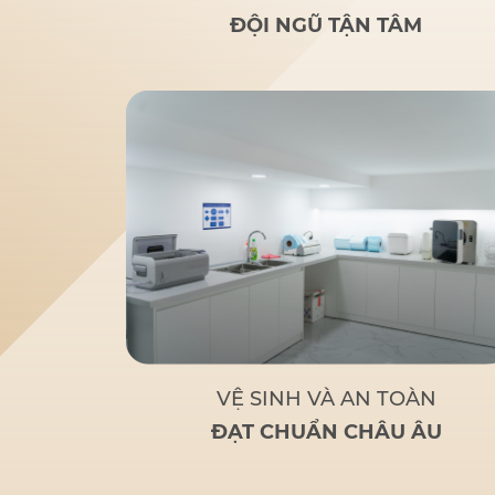
rãi
: Nghiên cứu của bác sĩ
ĐỘI NGŨ TẬN TÂM
Đức giúp nhiều người lớn
tuổi bị mất răng toàn bộ
hoặc sắp mất răng toàn bộ
có giải pháp thay thế tối ưu
và chi phí hợp lý.
Tận tâm
– Chuyên nghiệp
: Không chỉ
là một bác sĩ giỏi, Bác sĩ Đức
còn là
người bạn đồng hành
đáng tin cậy
của bệnh nhân
khi đến với Nha Khoa Đức
An.
Bác sĩ Đức tập trung
vào các phương pháp điều trị
dựa trên khoa học và thực
tiễn, đảm bảo khách hàng có
một hàm răng vững chắc,
thẩm mỹ và sử dụng lâu dài.
VỆ SINH VÀ AN TOÀN
ĐẠT CHUẨN CHÂU ÂU