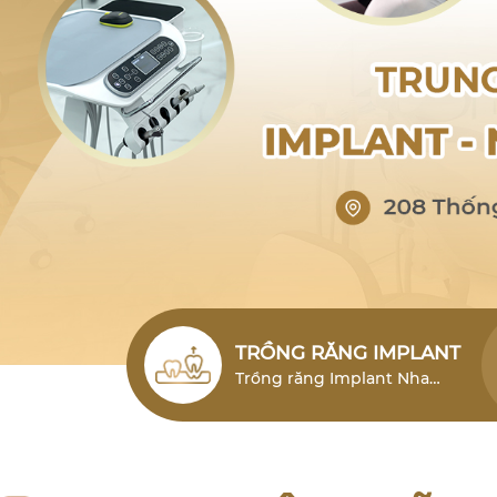
TRỒNG RĂNG IMPLANT
Trồng răng Implant Nha
Trang (cấy ghép Implant)
Nha Trang là giải pháp phục
hình răng mất hiện đại