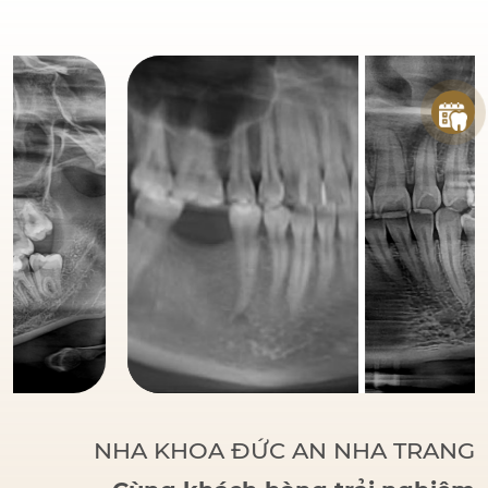
đáng tin cậy
của bệnh
nhân khi đến với Nha
Khoa Đức An.
Bác sĩ
Đức tập trung vào các
phương pháp điều trị
dựa trên khoa học và
thực tiễn, đảm bảo
khách hàng có một hàm
răng vững chắc, thẩm
mỹ và sử dụng lâu dài.
NHA KHOA ĐỨC AN NHA TRANG