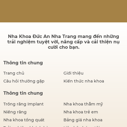
quả sau điều trị có bền
không và quá trình cấy ghép
có đau hay không. Thực tế,
thành công của một ca cấy
ghép Implant không chỉ
được đánh giá bằng hình…
Nha Khoa Đức An Nha Trang mang đến những
trải nghiệm tuyệt vời, nâng cấp và cải thiện nụ
cười cho bạn.
Thông tin chung
Trang chủ
Giới thiệu
Câu hỏi thường gặp
Kiến thức nha khoa
Thông tin chung
Trồng răng Implant
Nha khoa thẫm mỹ
Niềng răng
Nha khoa trẻ em
Nha khoa tổng quát
Bảng giá nha khoa