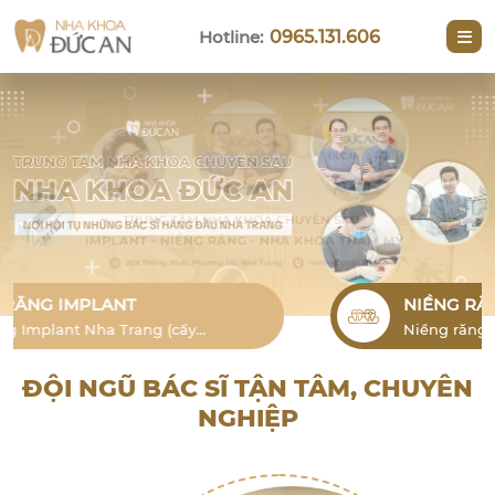
Hotline:
0965.131.606
NIỀNG RĂNG
Niềng răng thẩm mỹ Nha Trang cho
người lớn là phương pháp hiệu quả để
khắc phục tình trạng lỗi răng
ĐỘI NGŨ BÁC SĨ TẬN TÂM, CHUYÊN
NGHIỆP