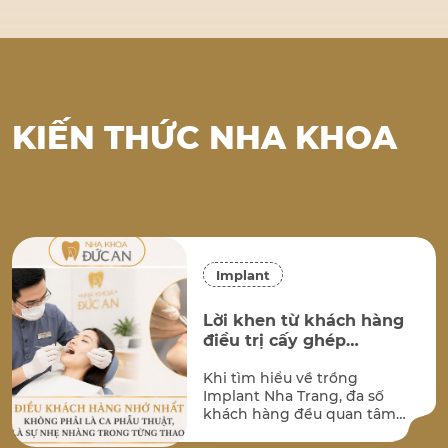
KIẾN THỨC NHA KHOA
Implant
Lời khen từ khách hàng
điều trị cấy ghép
implant tại Nha Khoa
Khi tìm hiểu về trồng
Đức An Nha Trang
Implant Nha Trang, đa số
khách hàng đều quan tâm
đến hai vấn đề lớn nhất: kết