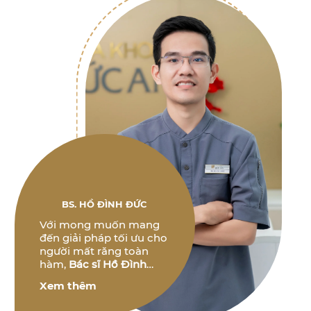
BS. HỒ ĐÌNH ĐỨC
Với mong muốn mang
đến giải pháp tối ưu cho
người mất răng toàn
hàm,
Bác sĩ Hồ Đình
Đức
không ngừng
Xem thêm
nghiên cứu và phát triển
các phương pháp điều