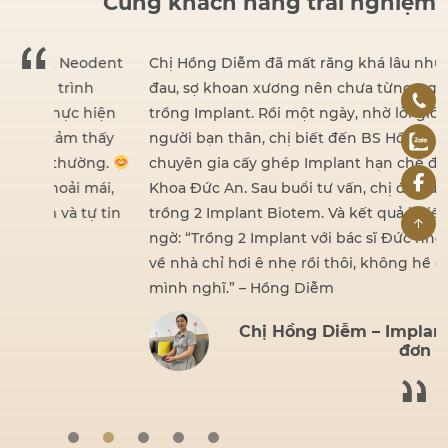
Cùng khách hàng trải nghiệm
dent
Chị Hồng Diễm đã mất răng khá lâu nhưng vì sợ
đau, sợ khoan xương nên chưa từng nghĩ đến việc
iện
trồng Implant. Rồi một ngày, nhờ lời giới thiệu của
hấy
người bạn thân, chị biết đến BS Hồ Đình Đức –
ng.
chuyên gia cấy ghép Implant hạn chế đau tại Nha
ái,
Khoa Đức An. Sau buổi tư vấn, chị đã quyết định
 tin
trồng 2 Implant Biotem. Và kết quả khiến chị bất
ngờ: “Trồng 2 Implant với bác sĩ Đức nhẹ nhàng lắm,
về nhà chỉ hơi ê nhẹ rồi thôi, không hề đau như
mình nghĩ.” – Hồng Diễm
Chị Hồng Diễm – Implant
đơn lẻ