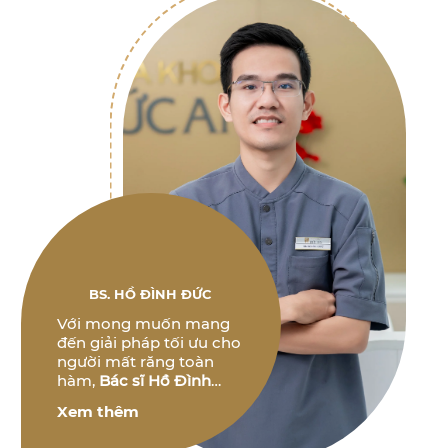
BS. HỒ ĐÌNH ĐỨC
Với mong muốn mang
đến giải pháp tối ưu cho
người mất răng toàn
hàm,
Bác sĩ Hồ Đình
Đức
không ngừng
Xem thêm
nghiên cứu và phát triển
các phương pháp điều