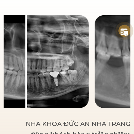
đáng tin cậy
của bệnh
nhân khi đến với Nha
Khoa Đức An.
Bác sĩ
Đức tập trung vào các
phương pháp điều trị
dựa trên khoa học và
thực tiễn, đảm bảo
khách hàng có một hàm
răng vững chắc, thẩm
mỹ và sử dụng lâu dài.
NHA KHOA ĐỨC AN NHA TRANG