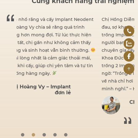
Cùng khách hàng trải nghiệm
odent
Chị Hồng Diễm đã mất răng khá lâu nhưng vì sợ
h
đau, sợ khoan xương nên chưa từng nghĩ đến việc
hiện
trồng Implant. Rồi một ngày, nhờ lời giới thiệu của
thấy
người bạn thân, chị biết đến BS Hồ Đình Đức –
ờng.
chuyên gia cấy ghép Implant hạn chế đau tại Nha
mái,
Khoa Đức An. Sau buổi tư vấn, chị đã quyết định
ự tin
trồng 2 Implant Biotem. Và kết quả khiến chị bất
ngờ: “Trồng 2 Implant với bác sĩ Đức nhẹ nhàng lắm,
về nhà chỉ hơi ê nhẹ rồi thôi, không hề đau như
mình nghĩ.” – Hồng Diễm
Chị Hồng Diễm – Implant
đơn lẻ