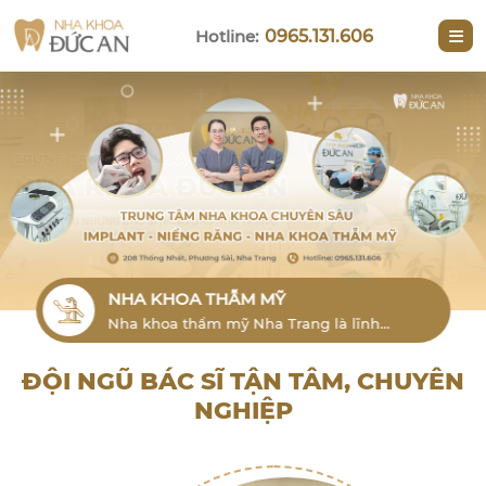
Hotline:
0965.131.606
NIỀNG RĂNG
Niềng răng thẩm mỹ Nha Trang cho
người lớn là phương pháp hiệu quả để
khắc phục tình trạng lỗi răng
ĐỘI NGŨ BÁC SĨ TẬN TÂM, CHUYÊN
NGHIỆP