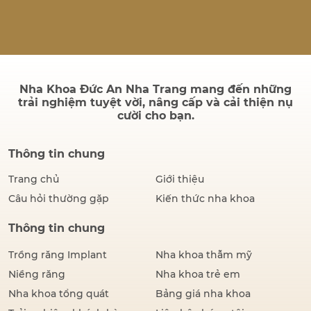
quả sau điều trị có bền
không và quá trình cấy ghép
có đau hay không. Thực tế,
thành công của một ca cấy
ghép Implant không chỉ
được đánh giá bằng hình…
Nha Khoa Đức An Nha Trang mang đến những
trải nghiệm tuyệt vời, nâng cấp và cải thiện nụ
cười cho bạn.
Thông tin chung
Trang chủ
Giới thiệu
Câu hỏi thường gặp
Kiến thức nha khoa
Thông tin chung
Trồng răng Implant
Nha khoa thẫm mỹ
Niềng răng
Nha khoa trẻ em
Nha khoa tổng quát
Bảng giá nha khoa