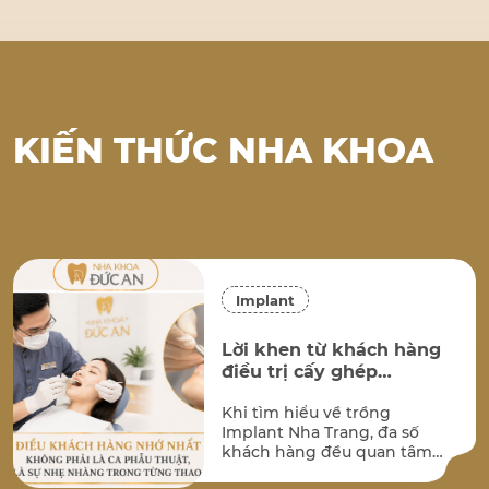
KIẾN THỨC NHA KHOA
Implant
Lời khen từ khách hàng
điều trị cấy ghép
implant tại Nha Khoa
Khi tìm hiểu về trồng
Đức An Nha Trang
Implant Nha Trang, đa số
khách hàng đều quan tâm
đến hai vấn đề lớn nhất: kết