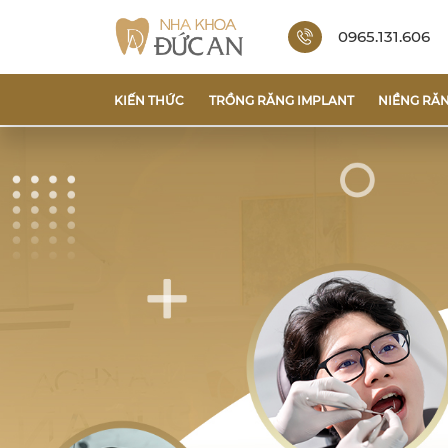
0965.131.606
KIẾN THỨC
TRỒNG RĂNG IMPLANT
NIỀNG RĂ