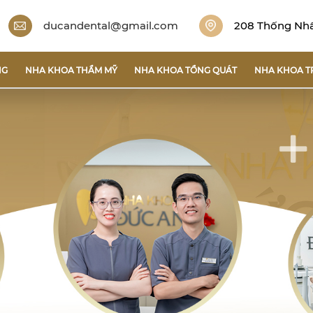
ducandental@gmail.com
208 Thống Nhất
NG
NHA KHOA THẨM MỸ
NHA KHOA TỔNG QUÁT
NHA KHOA T