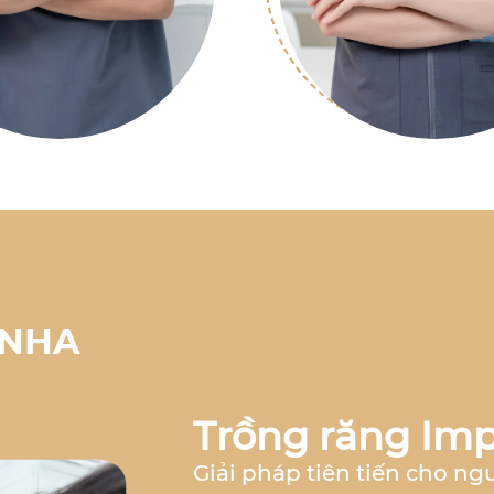
 NHA
Trồng răng Imp
Giải pháp tiên tiến cho ng