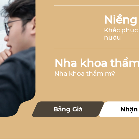
Niềng
Khắc phục 
nướu
Nha khoa thẩ
Nha khoa thẩm mỹ
Nha k
Bảng Giá
Nhận
Nha khoa 
Nha khoa trẻ 