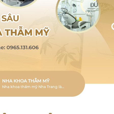
NHA KHOA THẪM MỸ
Nha khoa thẩm mỹ Nha Trang là
lĩnh vực chuyên sâu giúp cải thiện
vẻ đẹp của răng và mang đến nụ
cười tươi mới.