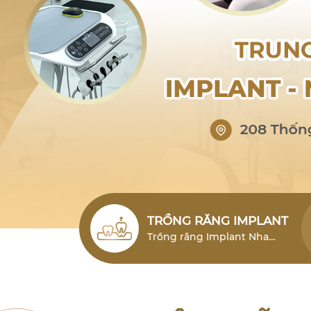
TRỒNG RĂNG IMPLANT
Trồng răng Implant Nha
Trang (cấy ghép Implant)
Nha Trang là giải pháp phục
hình răng mất hiện đại