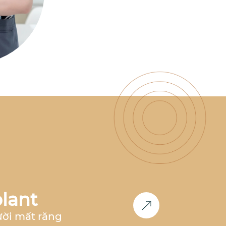
có nhiều năm kinh nghiệm
làm việc tại nha khoa hàng
đầu như
Nha Khoa Parkway,
Nha Khoa Paris, Nha Khoa
Việt Hàn
,... Đồng thời, bác sĩ
cũng là
thành viên Now Club
- Cộng đồng bác sĩ chỉnh
nha tiên phong
, luôn nghiên
cứu và cập nhật các công
nghệ mới nhất trong lĩnh
vực chỉnh nha.
Học vấn &
Chuyên môn
Bác sĩ Răng
Hàm Mặt
– Đại học Y Dược
Huế (2011-2017)
2017 -
2018
: Công tác tại
Nha khoa
Paris
tại TP.HCM và Hà Nội
2018 - 2020:
Phụ trách
chỉnh nha
tại
Nha Khoa
Parkway
TP.HCM
2020 -
2023
: Phụ trách
chỉnh nha
lant
tại
Nha khoa Việt Hàn Nha
Trang
2024 - nay
: Co-
ười mất răng
Founder
Nha Khoa Đức An