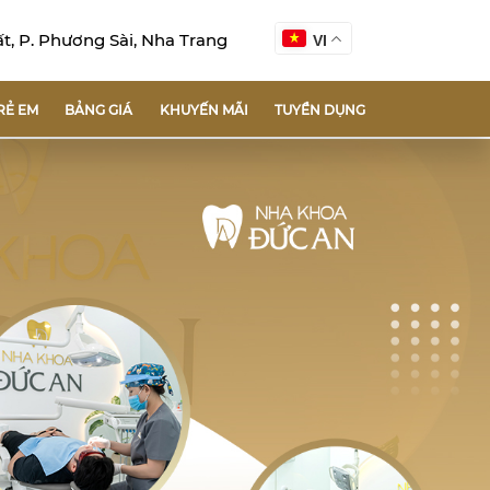
, P. Phương Sài, Nha Trang
VI
RẺ EM
BẢNG GIÁ
KHUYẾN MÃI
TUYỂN DỤNG