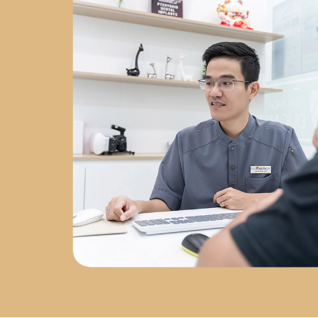
Chuyên sâu về
phẫu thuật
Implant
tại
Nha Khoa Việt
Hàn
2023 - nay
: Đồng
sáng lập
Labo Răng Sứ Kỹ
Thuật Số
2024 - nay
: Giám
đốc
Nha Khoa Đức An Nha
Trang
Chứng chỉ chuyên
môn
Chứng chỉ Cấy Ghép
Implant
– Bệnh viện Răng
Hàm Mặt Trung Ương
Chứng nhận AMII
– Cấy Ghép
Implant Xâm Lấn Tối Thiểu
Chứng nhận WAUPS
–
Ghép Xương, Nâng Xoang và
Tối Đa Hóa Thành Công Phẫu
Thuật Implant
Chứng
nhận PRF
– Cải Tiến Trong
Phẫu Thuật Lâm Sàng
Chứng nhận Cắn Khớp Lâm
Sàng Nâng Cao
Sứ mệnh
phát triển nha khoa tại Nha
Trang
Sau hơn 5 năm làm
việc tại Nha Trang, bác sĩ Đức