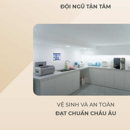
rãi
: Nghiên cứu của bác sĩ
ĐỘI NGŨ TẬN TÂM
Đức giúp nhiều người lớn
tuổi bị mất răng toàn bộ
hoặc sắp mất răng toàn bộ
có giải pháp thay thế tối ưu
và chi phí hợp lý.
Tận tâm
– Chuyên nghiệp
: Không chỉ
là một bác sĩ giỏi, Bác sĩ Đức
còn là
người bạn đồng hành
đáng tin cậy
của bệnh nhân
khi đến với Nha Khoa Đức
An.
Bác sĩ Đức tập trung
vào các phương pháp điều trị
dựa trên khoa học và thực
tiễn, đảm bảo khách hàng có
một hàm răng vững chắc,
thẩm mỹ và sử dụng lâu dài.
VỆ SINH VÀ AN TOÀN
ĐẠT CHUẨN CHÂU ÂU