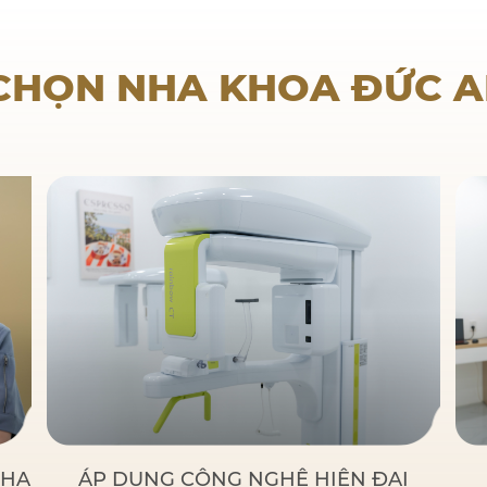
Nha khoa trẻ em
 CHỌN NHA KHOA ĐỨC 
NHA
ÁP DỤNG CÔNG NGHỆ HIỆN ĐẠI