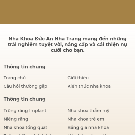
quả sau điều trị có bền
không và quá trình cấy ghép
có đau hay không. Thực tế,
thành công của một ca cấy
ghép Implant không chỉ
được đánh giá bằng hình…
Nha Khoa Đức An Nha Trang mang đến những
trải nghiệm tuyệt vời, nâng cấp và cải thiện nụ
cười cho bạn.
Thông tin chung
Trang chủ
Giới thiệu
Câu hỏi thường gặp
Kiến thức nha khoa
Thông tin chung
Trồng răng Implant
Nha khoa thẫm mỹ
Niềng răng
Nha khoa trẻ em
Nha khoa tổng quát
Bảng giá nha khoa