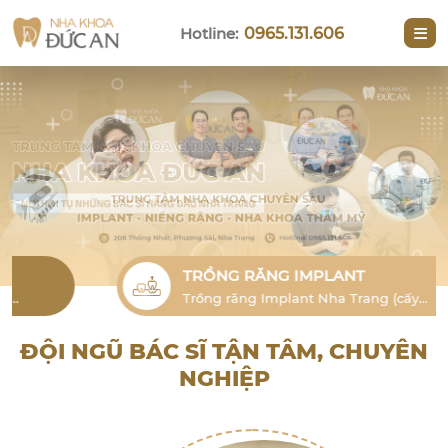
Hotline:
0965.131.606
NIỀNG RĂNG
Niềng răng thẩm mỹ Nha Trang cho
người lớn là phương pháp hiệu quả để
khắc phục tình trạng lỗi răng
ĐỘI NGŨ BÁC SĨ TẬN TÂM, CHUYÊN
NGHIỆP