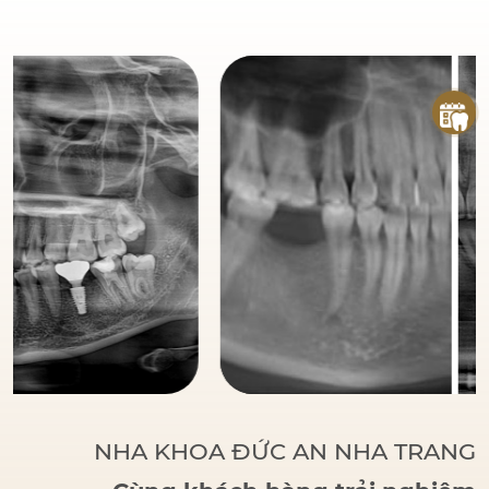
đáng tin cậy
của bệnh
nhân khi đến với Nha
Khoa Đức An.
Bác sĩ
Đức tập trung vào các
phương pháp điều trị
dựa trên khoa học và
thực tiễn, đảm bảo
khách hàng có một hàm
răng vững chắc, thẩm
mỹ và sử dụng lâu dài.
NHA KHOA ĐỨC AN NHA TRANG