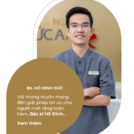
BS. HỒ ĐÌNH ĐỨC
Với mong muốn mang
đến giải pháp tối ưu cho
người mất răng toàn
hàm,
Bác sĩ Hồ Đình
Đức
không ngừng
Xem thêm
nghiên cứu và phát triển
các phương pháp điều