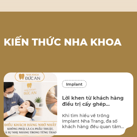
KIẾN THỨC NHA KHOA
Implant
Lời khen từ khách hàng
điều trị cấy ghép
implant tại Nha Khoa
Khi tìm hiểu về trồng
Đức An Nha Trang
Implant Nha Trang, đa số
khách hàng đều quan tâm
đến hai vấn đề lớn nhất: kết