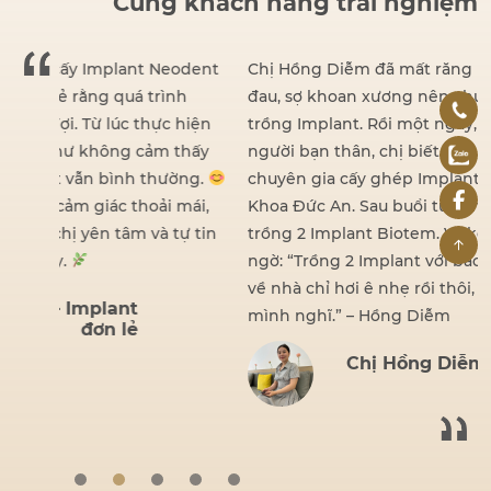
Cùng khách hàng trải nghiệm
dent
Chị Hồng Diễm đã mất răng khá lâu nhưng vì sợ
đau, sợ khoan xương nên chưa từng nghĩ đến việc
iện
trồng Implant. Rồi một ngày, nhờ lời giới thiệu của
hấy
người bạn thân, chị biết đến BS Hồ Đình Đức –
ng.
chuyên gia cấy ghép Implant hạn chế đau tại Nha
ái,
Khoa Đức An. Sau buổi tư vấn, chị đã quyết định
 tin
trồng 2 Implant Biotem. Và kết quả khiến chị bất
ngờ: “Trồng 2 Implant với bác sĩ Đức nhẹ nhàng lắm,
về nhà chỉ hơi ê nhẹ rồi thôi, không hề đau như
mình nghĩ.” – Hồng Diễm
Chị Hồng Diễm – Implant
đơn lẻ