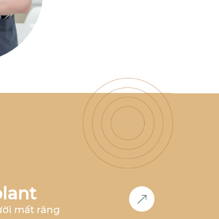
có nhiều năm kinh nghiệm
làm việc tại nha khoa hàng
đầu như
Nha Khoa Parkway,
Nha Khoa Paris, Nha Khoa
Việt Hàn
,... Đồng thời, bác sĩ
cũng là
thành viên Now Club
- Cộng đồng bác sĩ chỉnh
nha tiên phong
, luôn nghiên
cứu và cập nhật các công
nghệ mới nhất trong lĩnh
vực chỉnh nha.
Học vấn &
Chuyên môn
Bác sĩ Răng
Hàm Mặt
– Đại học Y Dược
Huế (2011-2017)
2017 -
2018
: Công tác tại
Nha khoa
Paris
tại TP.HCM và Hà Nội
2018 - 2020:
Phụ trách
chỉnh nha
tại
Nha Khoa
Parkway
TP.HCM
2020 -
2023
: Phụ trách
chỉnh nha
lant
tại
Nha khoa Việt Hàn Nha
Trang
2024 - nay
: Co-
ười mất răng
Founder
Nha Khoa Đức An