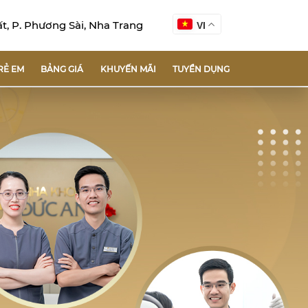
, P. Phương Sài, Nha Trang
VI
RẺ EM
BẢNG GIÁ
KHUYẾN MÃI
TUYỂN DỤNG