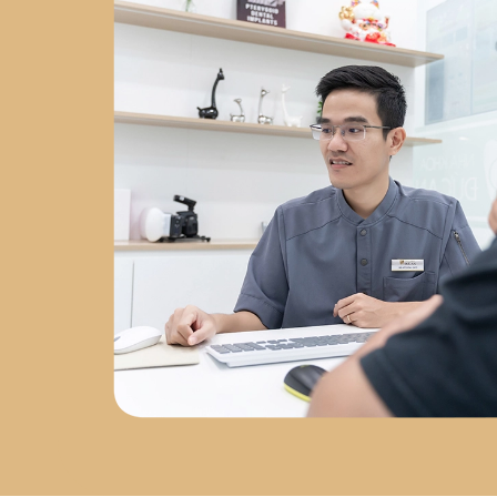
Chuyên sâu về
phẫu thuật
Implant
tại
Nha Khoa Việt
Hàn
2023 - nay
: Đồng
sáng lập
Labo Răng Sứ Kỹ
Thuật Số
2024 - nay
: Giám
đốc
Nha Khoa Đức An Nha
Trang
Chứng chỉ chuyên
môn
Chứng chỉ Cấy Ghép
Implant
– Bệnh viện Răng
Hàm Mặt Trung Ương
Chứng nhận AMII
– Cấy Ghép
Implant Xâm Lấn Tối Thiểu
Chứng nhận WAUPS
–
Ghép Xương, Nâng Xoang và
Tối Đa Hóa Thành Công Phẫu
Thuật Implant
Chứng
nhận PRF
– Cải Tiến Trong
Phẫu Thuật Lâm Sàng
Chứng nhận Cắn Khớp Lâm
Sàng Nâng Cao
Sứ mệnh
phát triển nha khoa tại Nha
Trang
Sau hơn 5 năm làm
việc tại Nha Trang, bác sĩ Đức