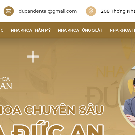
ducandental@gmail.com
208 Thống Nhất
NG
NHA KHOA THẨM MỸ
NHA KHOA TỔNG QUÁT
NHA KHOA T