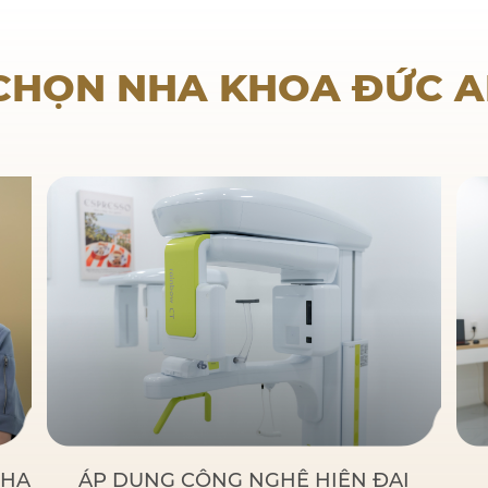
Nha khoa trẻ em
 CHỌN NHA KHOA ĐỨC 
NHA
ÁP DỤNG CÔNG NGHỆ HIỆN ĐẠI