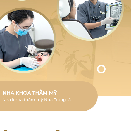
NHA KHOA THẪM MỸ
Nha khoa thẩm mỹ Nha Trang là
lĩnh vực chuyên sâu giúp cải thiện
vẻ đẹp của răng và mang đến nụ
cười tươi mới.