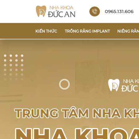
0965.131.606
KIẾN THỨC
TRỒNG RĂNG IMPLANT
NIỀNG RĂ