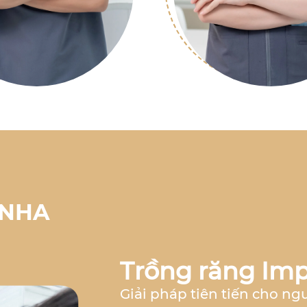
 NHA
Trồng răng Imp
Giải pháp tiên tiến cho ng