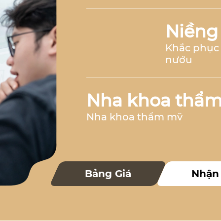
Niềng
Khắc phục 
nướu
Nha khoa thẩ
Nha khoa thẩm mỹ
Nha k
Bảng Giá
Nhận
Nha khoa 
Nha khoa trẻ 