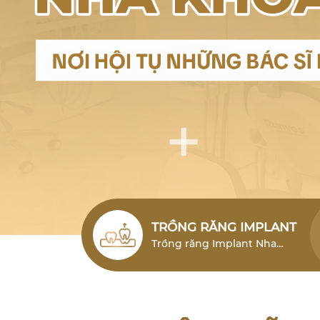
TRỒNG RĂNG IMPLANT
Trồng răng Implant Nha
Trang (cấy ghép Implant)
Nha Trang là giải pháp phục
hình răng mất hiện đại