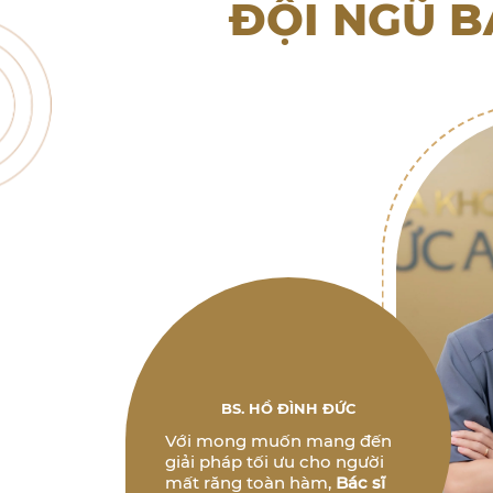
ĐỘI NGŨ B
BS. HỒ ĐÌNH ĐỨC
Với mong muốn mang đến
giải pháp tối ưu cho người
mất răng toàn hàm,
Bác sĩ