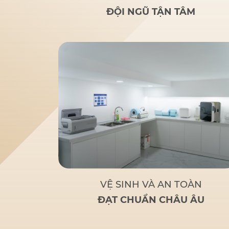
rãi
: Nghiên cứu của bác sĩ
ĐỘI NGŨ TẬN TÂM
Đức giúp nhiều người lớn
tuổi bị mất răng toàn bộ
hoặc sắp mất răng toàn bộ
có giải pháp thay thế tối ưu
và chi phí hợp lý.
Tận tâm
– Chuyên nghiệp
: Không chỉ
là một bác sĩ giỏi, Bác sĩ Đức
còn là
người bạn đồng hành
đáng tin cậy
của bệnh nhân
khi đến với Nha Khoa Đức
An.
Bác sĩ Đức tập trung
vào các phương pháp điều trị
dựa trên khoa học và thực
tiễn, đảm bảo khách hàng có
một hàm răng vững chắc,
thẩm mỹ và sử dụng lâu dài.
VỆ SINH VÀ AN TOÀN
ĐẠT CHUẨN CHÂU ÂU