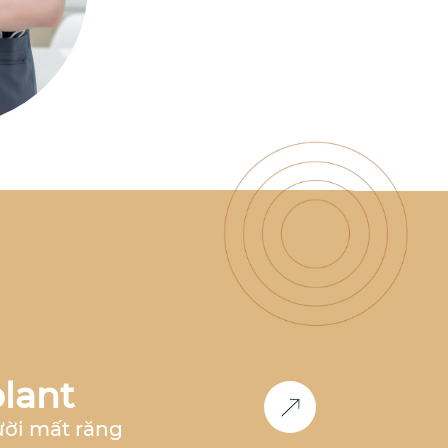
có nhiều năm kinh nghiệm
làm việc tại nha khoa hàng
đầu như
Nha Khoa Parkway,
Nha Khoa Paris, Nha Khoa
Việt Hàn
,... Đồng thời, bác sĩ
cũng là
thành viên Now Club
- Cộng đồng bác sĩ chỉnh
nha tiên phong
, luôn nghiên
cứu và cập nhật các công
nghệ mới nhất trong lĩnh
vực chỉnh nha.
Học vấn &
Chuyên môn
Bác sĩ Răng
Hàm Mặt
– Đại học Y Dược
Huế (2011-2017)
2017 -
2018
: Công tác tại
Nha khoa
Paris
tại TP.HCM và Hà Nội
2018 - 2020:
Phụ trách
chỉnh nha
tại
Nha Khoa
Parkway
TP.HCM
2020 -
2023
: Phụ trách
chỉnh nha
lant
tại
Nha khoa Việt Hàn Nha
Trang
2024 - nay
: Co-
ười mất răng
Founder
Nha Khoa Đức An