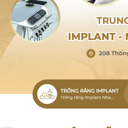
TRỒNG RĂNG IMPLANT
Trồng răng Implant Nha
Trang (cấy ghép Implant)
Nha Trang là giải pháp phục
hình răng mất hiện đại