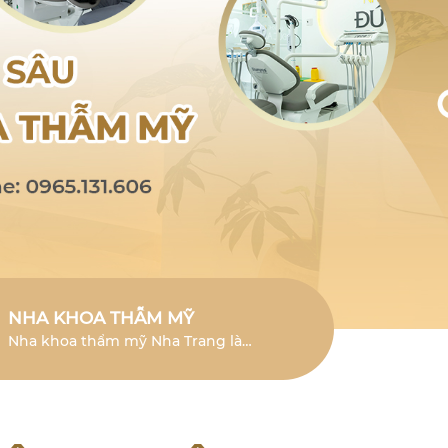
NHA KHOA THẪM MỸ
Nha khoa thẩm mỹ Nha Trang là
lĩnh vực chuyên sâu giúp cải thiện
vẻ đẹp của răng và mang đến nụ
cười tươi mới.