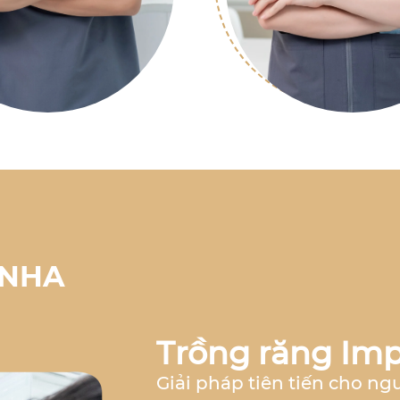
 NHA
Trồng răng Imp
Giải pháp tiên tiến cho ng