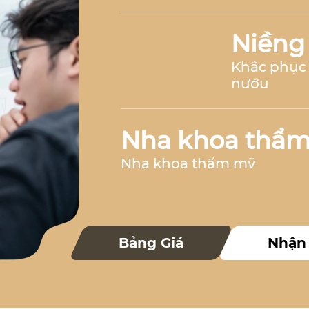
Niềng
Khắc phục 
nướu
Nha khoa thẩ
Nha khoa thẩm mỹ
Nha k
Bảng Giá
Nhận
Nha khoa 
Nha khoa trẻ 