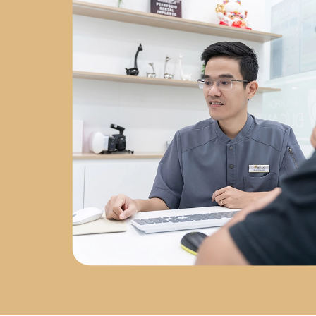
Chuyên sâu về
phẫu thuật
Implant
tại
Nha Khoa Việt
Hàn
2023 - nay
: Đồng
sáng lập
Labo Răng Sứ Kỹ
Thuật Số
2024 - nay
: Giám
đốc
Nha Khoa Đức An Nha
Trang
Chứng chỉ chuyên
môn
Chứng chỉ Cấy Ghép
Implant
– Bệnh viện Răng
Hàm Mặt Trung Ương
Chứng nhận AMII
– Cấy Ghép
Implant Xâm Lấn Tối Thiểu
Chứng nhận WAUPS
–
Ghép Xương, Nâng Xoang và
Tối Đa Hóa Thành Công Phẫu
Thuật Implant
Chứng
nhận PRF
– Cải Tiến Trong
Phẫu Thuật Lâm Sàng
Chứng nhận Cắn Khớp Lâm
Sàng Nâng Cao
Sứ mệnh
phát triển nha khoa tại Nha
Trang
Sau hơn 5 năm làm
việc tại Nha Trang, bác sĩ Đức