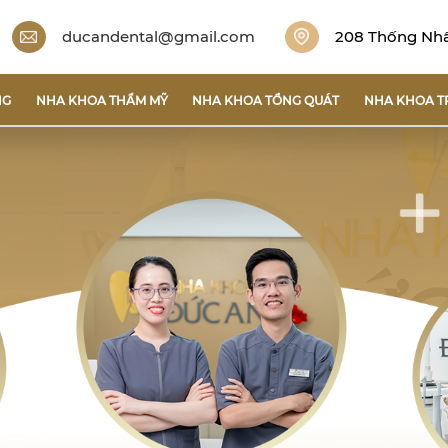
ducandental@gmail.com
208 Thống Nhất
NG
NHA KHOA THẨM MỸ
NHA KHOA TỔNG QUÁT
NHA KHOA T