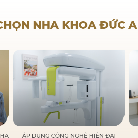
Nha khoa trẻ em
 CHỌN NHA KHOA ĐỨC 
NHA
ÁP DỤNG CÔNG NGHỆ HIỆN ĐẠI