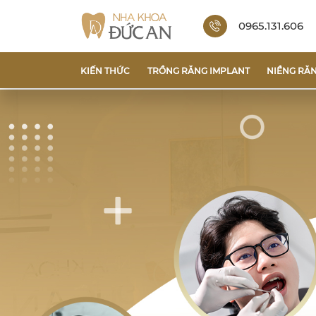
0965.131.606
KIẾN THỨC
TRỒNG RĂNG IMPLANT
NIỀNG RĂ