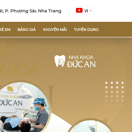
, P. Phương Sài, Nha Trang
VI
RẺ EM
BẢNG GIÁ
KHUYẾN MÃI
TUYỂN DỤNG