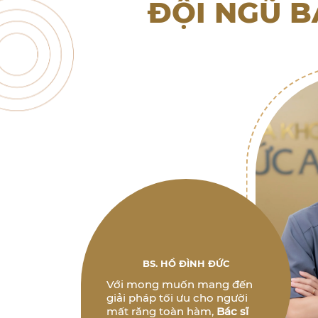
ĐỘI NGŨ B
BS. HỒ ĐÌNH ĐỨC
Với mong muốn mang đến
giải pháp tối ưu cho người
mất răng toàn hàm,
Bác sĩ