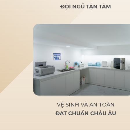
rãi
: Nghiên cứu của bác sĩ
ĐỘI NGŨ TẬN TÂM
Đức giúp nhiều người lớn
tuổi bị mất răng toàn bộ
hoặc sắp mất răng toàn bộ
có giải pháp thay thế tối ưu
và chi phí hợp lý.
Tận tâm
– Chuyên nghiệp
: Không chỉ
là một bác sĩ giỏi, Bác sĩ Đức
còn là
người bạn đồng hành
đáng tin cậy
của bệnh nhân
khi đến với Nha Khoa Đức
An.
Bác sĩ Đức tập trung
vào các phương pháp điều trị
dựa trên khoa học và thực
tiễn, đảm bảo khách hàng có
một hàm răng vững chắc,
thẩm mỹ và sử dụng lâu dài.
VỆ SINH VÀ AN TOÀN
ĐẠT CHUẨN CHÂU ÂU