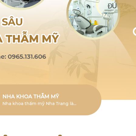
NHA KHOA THẪM MỸ
Nha khoa thẩm mỹ Nha Trang là
lĩnh vực chuyên sâu giúp cải thiện
vẻ đẹp của răng và mang đến nụ
cười tươi mới.