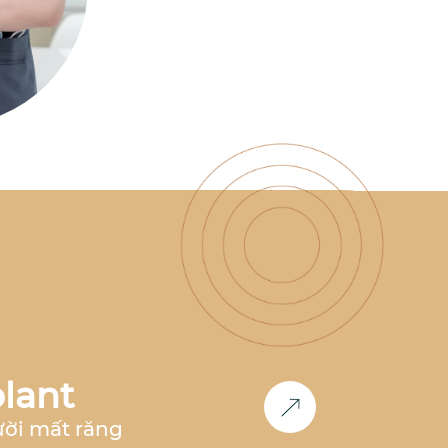
có nhiều năm kinh nghiệm
làm việc tại nha khoa hàng
đầu như
Nha Khoa Parkway,
Nha Khoa Paris, Nha Khoa
Việt Hàn
,... Đồng thời, bác sĩ
cũng là
thành viên Now Club
- Cộng đồng bác sĩ chỉnh
nha tiên phong
, luôn nghiên
cứu và cập nhật các công
nghệ mới nhất trong lĩnh
vực chỉnh nha.
Học vấn &
Chuyên môn
Bác sĩ Răng
Hàm Mặt
– Đại học Y Dược
Huế (2011-2017)
2017 -
2018
: Công tác tại
Nha khoa
Paris
tại TP.HCM và Hà Nội
2018 - 2020:
Phụ trách
chỉnh nha
tại
Nha Khoa
Parkway
TP.HCM
2020 -
2023
: Phụ trách
chỉnh nha
lant
tại
Nha khoa Việt Hàn Nha
Trang
2024 - nay
: Co-
ười mất răng
Founder
Nha Khoa Đức An