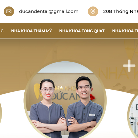
ducandental@gmail.com
208 Thống Nhất
NG
NHA KHOA THẨM MỸ
NHA KHOA TỔNG QUÁT
NHA KHOA T