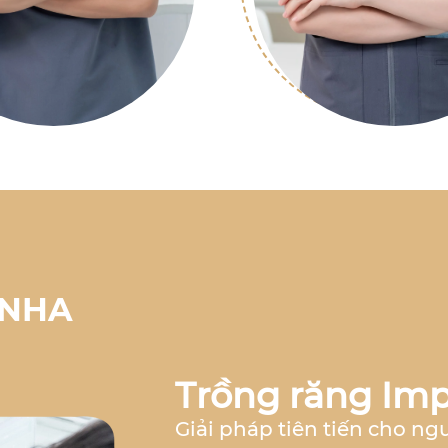
 NHA
Trồng răng Imp
Giải pháp tiên tiến cho ng