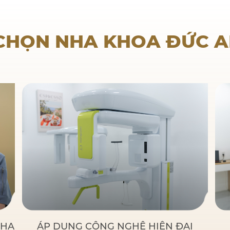
Nha khoa trẻ em
 CHỌN NHA KHOA ĐỨC 
NHA
ÁP DỤNG CÔNG NGHỆ HIỆN ĐẠI