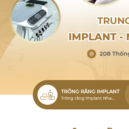
TRỒNG RĂNG IMPLANT
Trồng răng Implant Nha
Trang (cấy ghép Implant)
Nha Trang là giải pháp phục
hình răng mất hiện đại