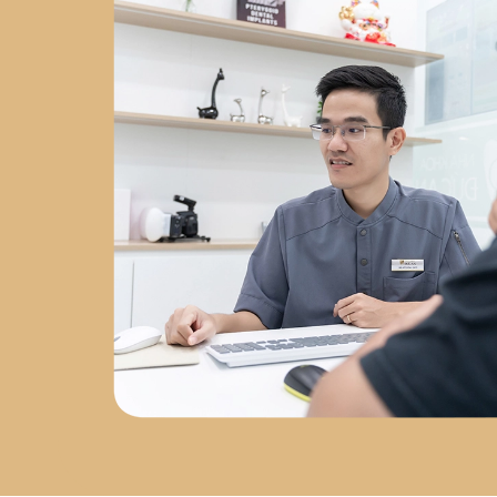
Chuyên sâu về
phẫu thuật
Implant
tại
Nha Khoa Việt
Hàn
2023 - nay
: Đồng
sáng lập
Labo Răng Sứ Kỹ
Thuật Số
2024 - nay
: Giám
đốc
Nha Khoa Đức An Nha
Trang
Chứng chỉ chuyên
môn
Chứng chỉ Cấy Ghép
Implant
– Bệnh viện Răng
Hàm Mặt Trung Ương
Chứng nhận AMII
– Cấy Ghép
Implant Xâm Lấn Tối Thiểu
Chứng nhận WAUPS
–
Ghép Xương, Nâng Xoang và
Tối Đa Hóa Thành Công Phẫu
Thuật Implant
Chứng
nhận PRF
– Cải Tiến Trong
Phẫu Thuật Lâm Sàng
Chứng nhận Cắn Khớp Lâm
Sàng Nâng Cao
Sứ mệnh
phát triển nha khoa tại Nha
Trang
Sau hơn 5 năm làm
việc tại Nha Trang, bác sĩ Đức