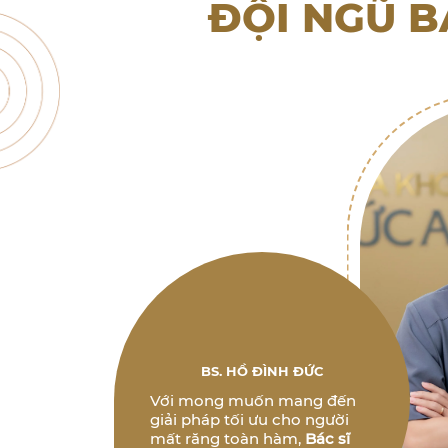
ĐỘI NGŨ B
BS. HỒ ĐÌNH ĐỨC
Với mong muốn mang đến
giải pháp tối ưu cho người
mất răng toàn hàm,
Bác sĩ