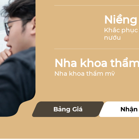
Niềng
Khắc phục 
nướu
Nha khoa thẩ
Nha khoa thẩm mỹ
Nha k
Bảng Giá
Nhận
Nha khoa 
Nha khoa trẻ 