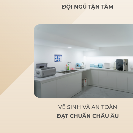
rãi
: Nghiên cứu của bác sĩ
ĐỘI NGŨ TẬN TÂM
Đức giúp nhiều người lớn
tuổi bị mất răng toàn bộ
hoặc sắp mất răng toàn bộ
có giải pháp thay thế tối ưu
và chi phí hợp lý.
Tận tâm
– Chuyên nghiệp
: Không chỉ
là một bác sĩ giỏi, Bác sĩ Đức
còn là
người bạn đồng hành
đáng tin cậy
của bệnh nhân
khi đến với Nha Khoa Đức
An.
Bác sĩ Đức tập trung
vào các phương pháp điều trị
dựa trên khoa học và thực
tiễn, đảm bảo khách hàng có
một hàm răng vững chắc,
thẩm mỹ và sử dụng lâu dài.
VỆ SINH VÀ AN TOÀN
ĐẠT CHUẨN CHÂU ÂU