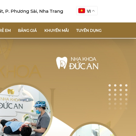
, P. Phương Sài, Nha Trang
VI
RẺ EM
BẢNG GIÁ
KHUYẾN MÃI
TUYỂN DỤNG