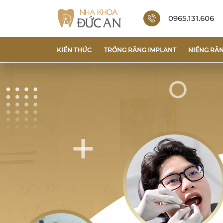
0965.131.606
KIẾN THỨC
TRỒNG RĂNG IMPLANT
NIỀNG RĂ