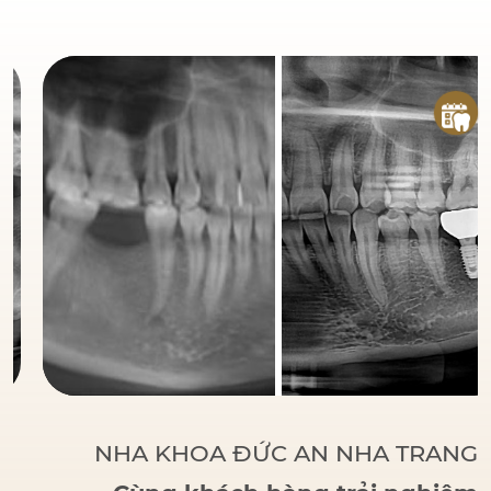
đáng tin cậy
của bệnh
nhân khi đến với Nha
Khoa Đức An.
Bác sĩ
Đức tập trung vào các
phương pháp điều trị
dựa trên khoa học và
thực tiễn, đảm bảo
khách hàng có một hàm
răng vững chắc, thẩm
mỹ và sử dụng lâu dài.
NHA KHOA ĐỨC AN NHA TRANG