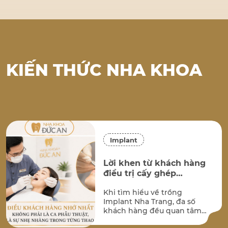
…
KIẾN THỨC NHA KHOA
Implant
Lời khen từ khách hàng
điều trị cấy ghép
implant tại Nha Khoa
Khi tìm hiểu về trồng
Đức An Nha Trang
Implant Nha Trang, đa số
khách hàng đều quan tâm
đến hai vấn đề lớn nhất: kết