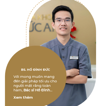
BS. HỒ ĐÌNH ĐỨC
Với mong muốn mang
đến giải pháp tối ưu cho
người mất răng toàn
hàm,
Bác sĩ Hồ Đình
Đức
không ngừng
Xem thêm
nghiên cứu và phát triển
các phương pháp điều