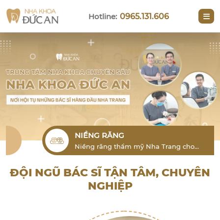
Hotline:
0965.131.606
NIỀNG RĂNG
Niềng răng thẩm mỹ Nha Trang cho
người lớn là phương pháp hiệu quả để
khắc phục tình trạng lỗi răng
ĐỘI NGŨ BÁC SĨ TẬN TÂM, CHUYÊN
NGHIỆP