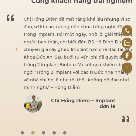
Cùng khách hàng trải nghiệm
dent
Chị Hồng Diễm đã mất răng khá lâu nhưng vì sợ
đau, sợ khoan xương nên chưa từng nghĩ đến việc
iện
trồng Implant. Rồi một ngày, nhờ lời giới thiệu của
hấy
người bạn thân, chị biết đến BS Hồ Đình Đức –
ng.
chuyên gia cấy ghép Implant hạn chế đau tại Nha
ái,
Khoa Đức An. Sau buổi tư vấn, chị đã quyết định
 tin
trồng 2 Implant Biotem. Và kết quả khiến chị bất
ngờ: “Trồng 2 Implant với bác sĩ Đức nhẹ nhàng lắm,
về nhà chỉ hơi ê nhẹ rồi thôi, không hề đau như
mình nghĩ.” – Hồng Diễm
Chị Hồng Diễm – Implant
đơn lẻ