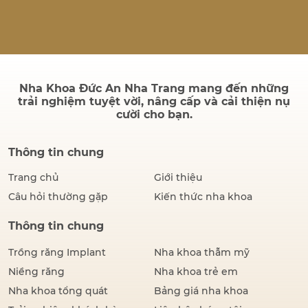
quả sau điều trị có bền
không và quá trình cấy ghép
có đau hay không. Thực tế,
thành công của một ca cấy
ghép Implant không chỉ
được đánh giá bằng hình…
Nha Khoa Đức An Nha Trang mang đến những
trải nghiệm tuyệt vời, nâng cấp và cải thiện nụ
cười cho bạn.
Thông tin chung
Trang chủ
Giới thiệu
Câu hỏi thường gặp
Kiến thức nha khoa
Thông tin chung
Trồng răng Implant
Nha khoa thẫm mỹ
Niềng răng
Nha khoa trẻ em
Nha khoa tổng quát
Bảng giá nha khoa