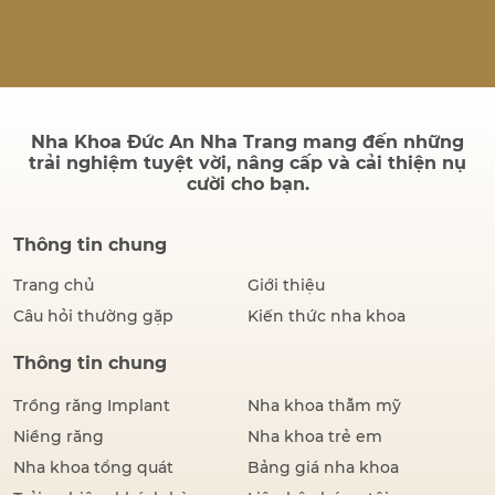
quả sau điều trị có bền
không và quá trình cấy ghép
có đau hay không. Thực tế,
thành công của một ca cấy
ghép Implant không chỉ
được đánh giá bằng hình…
Nha Khoa Đức An Nha Trang mang đến những
trải nghiệm tuyệt vời, nâng cấp và cải thiện nụ
cười cho bạn.
Thông tin chung
Trang chủ
Giới thiệu
Câu hỏi thường gặp
Kiến thức nha khoa
Thông tin chung
Trồng răng Implant
Nha khoa thẫm mỹ
Niềng răng
Nha khoa trẻ em
Nha khoa tổng quát
Bảng giá nha khoa