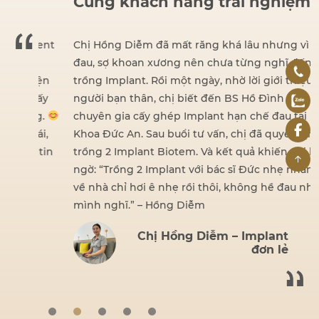
Cùng khách hàng trải nghiệm
dent
Chị Hồng Diễm đã mất răng khá lâu nhưng vì sợ
đau, sợ khoan xương nên chưa từng nghĩ đến việc
iện
trồng Implant. Rồi một ngày, nhờ lời giới thiệu của
hấy
người bạn thân, chị biết đến BS Hồ Đình Đức –
ng.
chuyên gia cấy ghép Implant hạn chế đau tại Nha
ái,
Khoa Đức An. Sau buổi tư vấn, chị đã quyết định
 tin
trồng 2 Implant Biotem. Và kết quả khiến chị bất
ngờ: “Trồng 2 Implant với bác sĩ Đức nhẹ nhàng lắm,
về nhà chỉ hơi ê nhẹ rồi thôi, không hề đau như
mình nghĩ.” – Hồng Diễm
Chị Hồng Diễm – Implant
đơn lẻ