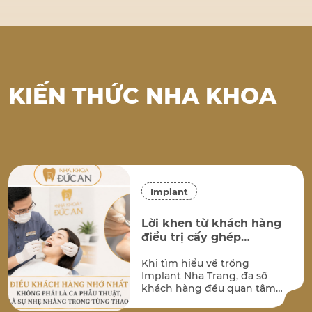
KIẾN THỨC NHA KHOA
Implant
Lời khen từ khách hàng
điều trị cấy ghép
implant tại Nha Khoa
Khi tìm hiểu về trồng
Đức An Nha Trang
Implant Nha Trang, đa số
khách hàng đều quan tâm
đến hai vấn đề lớn nhất: kết