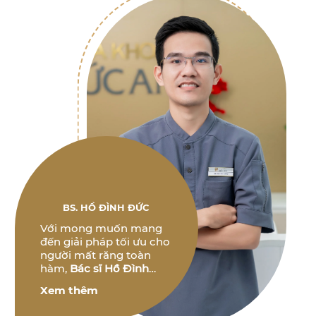
BS. HỒ ĐÌNH ĐỨC
Với mong muốn mang
đến giải pháp tối ưu cho
người mất răng toàn
hàm,
Bác sĩ Hồ Đình
Đức
không ngừng
Xem thêm
nghiên cứu và phát triển
các phương pháp điều