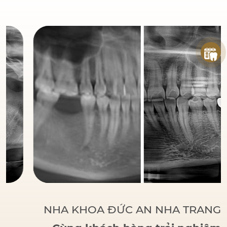
đáng tin cậy
của bệnh
nhân khi đến với Nha
Khoa Đức An.
Bác sĩ
Đức tập trung vào các
phương pháp điều trị
dựa trên khoa học và
thực tiễn, đảm bảo
khách hàng có một hàm
răng vững chắc, thẩm
mỹ và sử dụng lâu dài.
NHA KHOA ĐỨC AN NHA TRANG