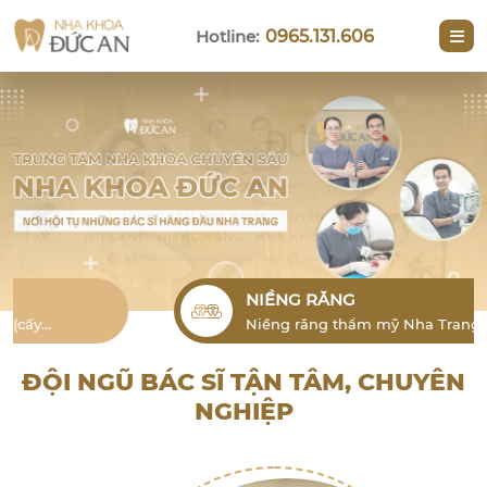
Hotline:
0965.131.606
NIỀNG RĂNG
Niềng răng thẩm mỹ Nha Trang cho
người lớn là phương pháp hiệu quả để
khắc phục tình trạng lỗi răng
ĐỘI NGŨ BÁC SĨ TẬN TÂM, CHUYÊN
NGHIỆP