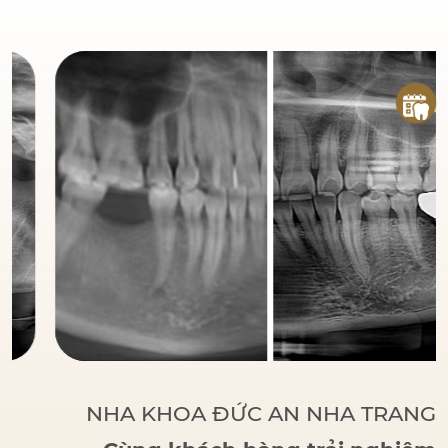
đáng tin cậy
của bệnh
nhân khi đến với Nha
Khoa Đức An.
Bác sĩ
Đức tập trung vào các
phương pháp điều trị
dựa trên khoa học và
thực tiễn, đảm bảo
khách hàng có một hàm
răng vững chắc, thẩm
mỹ và sử dụng lâu dài.
NHA KHOA ĐỨC AN NHA TRANG