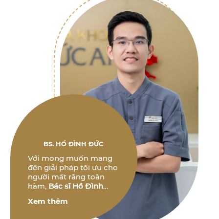
BS. HỒ ĐÌNH ĐỨC
Với mong muốn mang
đến giải pháp tối ưu cho
người mất răng toàn
hàm,
Bác sĩ Hồ Đình
Đức
không ngừng
Xem thêm
nghiên cứu và phát triển
các phương pháp điều