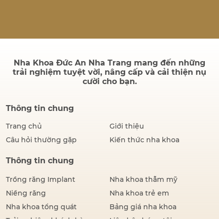
và ngăn ngừa các biến
chứng nghiêm trọng như áp
xe, tiêu xương hay mất răng.
Dấu hiệu cần điều trị tủy Bạn
nên đến nha khoa để được
thăm khám…
Nha Khoa Đức An Nha Trang mang đến những
trải nghiệm tuyệt vời, nâng cấp và cải thiện nụ
cười cho bạn.
Thông tin chung
Trang chủ
Giới thiệu
Câu hỏi thường gặp
Kiến thức nha khoa
Thông tin chung
Trồng răng Implant
Nha khoa thẫm mỹ
Niềng răng
Nha khoa trẻ em
Nha khoa tổng quát
Bảng giá nha khoa