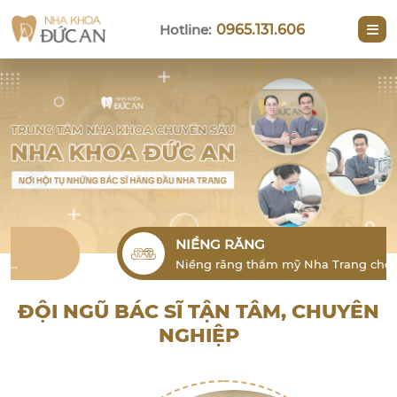
Hotline:
0965.131.606
NIỀNG RĂNG
Niềng răng thẩm mỹ Nha Trang cho
người lớn là phương pháp hiệu quả để
khắc phục tình trạng lỗi răng
ĐỘI NGŨ BÁC SĨ TẬN TÂM, CHUYÊN
NGHIỆP