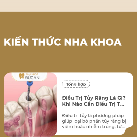
…
KIẾN THỨC NHA KHOA
Tổng hợp
Điều Trị Tủy Răng Là Gì?
Khi Nào Cần Điều Trị Tủy
Tại Nha Trang?
Điều trị tủy là phương pháp
giúp loại bỏ phần tủy răng bị
viêm hoặc nhiễm trùng, từ
đó bảo tồn chiếc răng thật