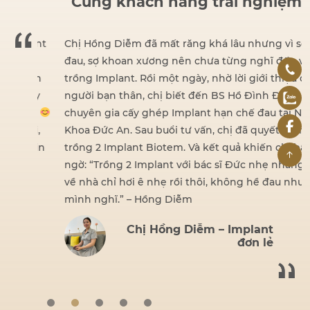
Cùng khách hàng trải nghiệm
dent
Chị Hồng Diễm đã mất răng khá lâu nhưng vì sợ
đau, sợ khoan xương nên chưa từng nghĩ đến việc
iện
trồng Implant. Rồi một ngày, nhờ lời giới thiệu của
hấy
người bạn thân, chị biết đến BS Hồ Đình Đức –
ng.
chuyên gia cấy ghép Implant hạn chế đau tại Nha
ái,
Khoa Đức An. Sau buổi tư vấn, chị đã quyết định
 tin
trồng 2 Implant Biotem. Và kết quả khiến chị bất
ngờ: “Trồng 2 Implant với bác sĩ Đức nhẹ nhàng lắm,
về nhà chỉ hơi ê nhẹ rồi thôi, không hề đau như
mình nghĩ.” – Hồng Diễm
Chị Hồng Diễm – Implant
đơn lẻ