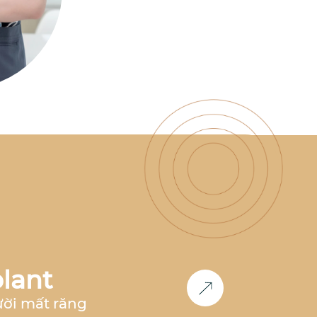
có nhiều năm kinh nghiệm
làm việc tại nha khoa hàng
đầu như
Nha Khoa Parkway,
Nha Khoa Paris, Nha Khoa
Việt Hàn
,... Đồng thời, bác sĩ
cũng là
thành viên Now Club
- Cộng đồng bác sĩ chỉnh
nha tiên phong
, luôn nghiên
cứu và cập nhật các công
nghệ mới nhất trong lĩnh
vực chỉnh nha.
Học vấn &
Chuyên môn
Bác sĩ Răng
Hàm Mặt
– Đại học Y Dược
Huế (2011-2017)
2017 -
2018
: Công tác tại
Nha khoa
Paris
tại TP.HCM và Hà Nội
2018 - 2020:
Phụ trách
chỉnh nha
tại
Nha Khoa
Parkway
TP.HCM
2020 -
2023
: Phụ trách
chỉnh nha
lant
tại
Nha khoa Việt Hàn Nha
Trang
2024 - nay
: Co-
ười mất răng
Founder
Nha Khoa Đức An