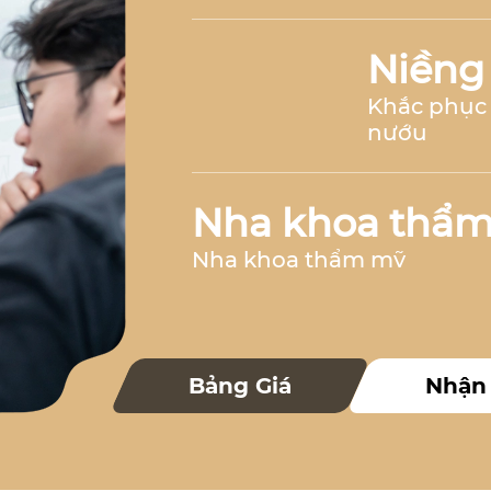
Niềng
Khắc phục 
nướu
Nha khoa thẩ
Nha khoa thẩm mỹ
Nha k
Bảng Giá
Nhận
Nha khoa 
Nha khoa trẻ 