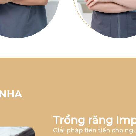
 NHA
Trồng răng Imp
Giải pháp tiên tiến cho ng