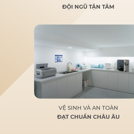
rãi
: Nghiên cứu của bác sĩ
ĐỘI NGŨ TẬN TÂM
Đức giúp nhiều người lớn
tuổi bị mất răng toàn bộ
hoặc sắp mất răng toàn bộ
có giải pháp thay thế tối ưu
và chi phí hợp lý.
Tận tâm
– Chuyên nghiệp
: Không chỉ
là một bác sĩ giỏi, Bác sĩ Đức
còn là
người bạn đồng hành
đáng tin cậy
của bệnh nhân
khi đến với Nha Khoa Đức
An.
Bác sĩ Đức tập trung
vào các phương pháp điều trị
dựa trên khoa học và thực
tiễn, đảm bảo khách hàng có
một hàm răng vững chắc,
thẩm mỹ và sử dụng lâu dài.
VỆ SINH VÀ AN TOÀN
ĐẠT CHUẨN CHÂU ÂU