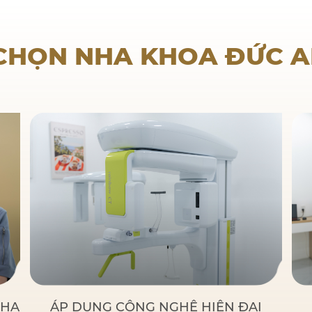
Nha khoa trẻ em
 CHỌN NHA KHOA ĐỨC 
NHA
ÁP DỤNG CÔNG NGHỆ HIỆN ĐẠI