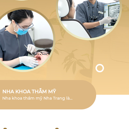
NHA KHOA THẪM MỸ
Nha khoa thẩm mỹ Nha Trang là
lĩnh vực chuyên sâu giúp cải thiện
vẻ đẹp của răng và mang đến nụ
cười tươi mới.