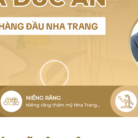
NIỀNG RĂNG
Niềng răng thẩm mỹ Nha Trang
cho người lớn là phương pháp hiệu
quả để khắc phục tình trạng lỗi
răng