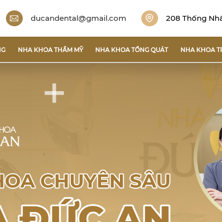
ducandental@gmail.com
208 Thống Nhất
NG
NHA KHOA THẨM MỸ
NHA KHOA TỔNG QUÁT
NHA KHOA T