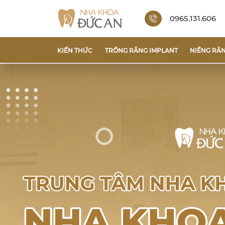
0965.131.606
KIẾN THỨC
TRỒNG RĂNG IMPLANT
NIỀNG RĂ