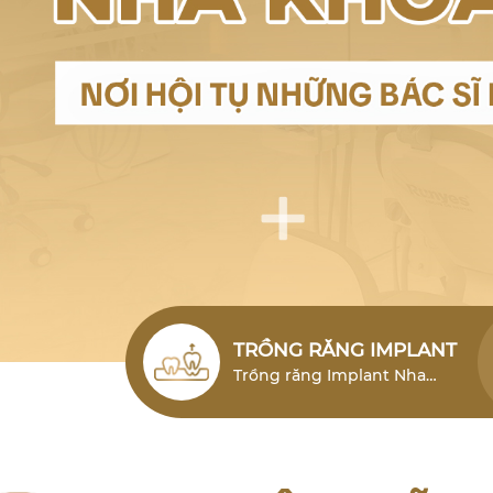
TRỒNG RĂNG IMPLANT
Trồng răng Implant Nha
Trang (cấy ghép Implant)
Nha Trang là giải pháp phục
hình răng mất hiện đại