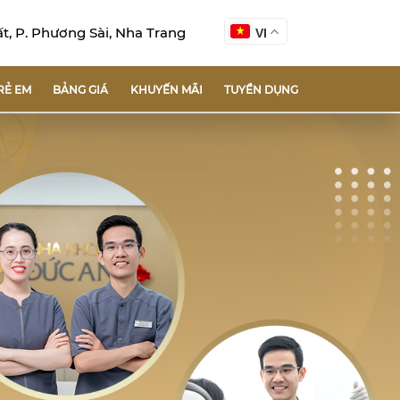
, P. Phương Sài, Nha Trang
VI
RẺ EM
BẢNG GIÁ
KHUYẾN MÃI
TUYỂN DỤNG