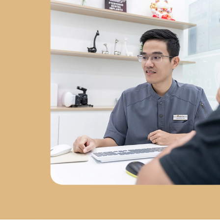
Chuyên sâu về
phẫu thuật
Implant
tại
Nha Khoa Việt
Hàn
2023 - nay
: Đồng
sáng lập
Labo Răng Sứ Kỹ
Thuật Số
2024 - nay
: Giám
đốc
Nha Khoa Đức An Nha
Trang
Chứng chỉ chuyên
môn
Chứng chỉ Cấy Ghép
Implant
– Bệnh viện Răng
Hàm Mặt Trung Ương
Chứng nhận AMII
– Cấy Ghép
Implant Xâm Lấn Tối Thiểu
Chứng nhận WAUPS
–
Ghép Xương, Nâng Xoang và
Tối Đa Hóa Thành Công Phẫu
Thuật Implant
Chứng
nhận PRF
– Cải Tiến Trong
Phẫu Thuật Lâm Sàng
Chứng nhận Cắn Khớp Lâm
Sàng Nâng Cao
Sứ mệnh
phát triển nha khoa tại Nha
Trang
Sau hơn 5 năm làm
việc tại Nha Trang, bác sĩ Đức