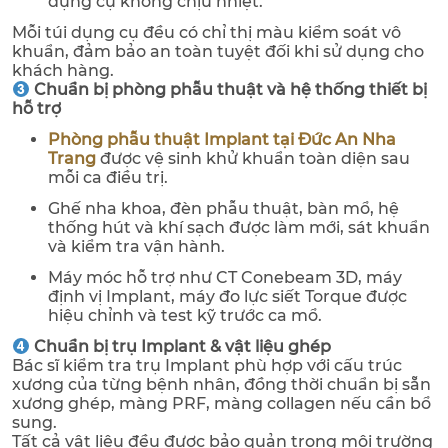
dụng cụ không chịu nhiệt.
Mỗi túi dụng cụ đều có chỉ thị màu kiểm soát vô
khuẩn, đảm bảo an toàn tuyệt đối khi sử dụng cho
khách hàng.
Chuẩn bị phòng phẫu thuật và hệ thống thiết bị
hỗ trợ
Phòng phẫu thuật Implant tại Đức An Nha
Trang
được vệ sinh khử khuẩn toàn diện sau
mỗi ca điều trị.
Ghế nha khoa, đèn phẫu thuật, bàn mổ, hệ
thống hút và khí sạch được làm mới, sát khuẩn
và kiểm tra vận hành.
Máy móc hỗ trợ như CT Conebeam 3D, máy
định vị Implant, máy đo lực siết Torque được
hiệu chỉnh và test kỹ trước ca mổ.
Chuẩn bị trụ Implant & vật liệu ghép
Bác sĩ kiểm tra trụ Implant phù hợp với cấu trúc
xương của từng bệnh nhân, đồng thời chuẩn bị sẵn
xương ghép, màng PRF, màng collagen nếu cần bổ
sung.
Tất cả vật liệu đều được bảo quản trong môi trường