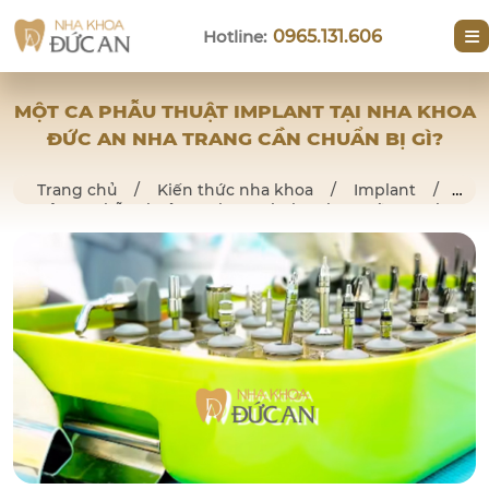
Hotline:
0965.131.606
MỘT CA PHẪU THUẬT IMPLANT TẠI NHA KHOA
ĐỨC AN NHA TRANG CẦN CHUẨN BỊ GÌ?
Trang chủ
/
Kiến thức nha khoa
/
Implant
/
Một Ca Phẫu Thuật Implant Tại Nha Khoa Đức An Nha
Trang Cần Chuẩn Bị Gì?