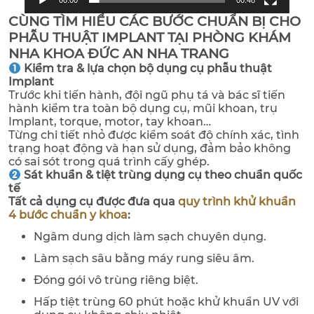
00:00
00:48
CÙNG TÌM HIỂU CÁC BƯỚC CHUẨN BỊ CHO
PHẪU THUẬT IMPLANT TẠI PHÒNG KHÁM
NHA KHOA ĐỨC AN NHA TRANG
Kiểm tra & lựa chọn bộ dụng cụ phẫu thuật
Implant
Trước khi tiến hành, đội ngũ phụ tá và bác sĩ tiến
hành kiểm tra toàn bộ dụng cụ, mũi khoan, trụ
Implant, torque, motor, tay khoan…
Từng chi tiết nhỏ được kiểm soát độ chính xác, tình
trạng hoạt động và hạn sử dụng, đảm bảo không
có sai sót trong quá trình cấy ghép.
Sát khuẩn & tiệt trùng dụng cụ theo chuẩn quốc
tế
Tất cả dụng cụ được đưa qua
quy trình khử khuẩn
4 bước chuẩn y khoa
:
Ngâm dung dịch làm sạch chuyên dụng.
Làm sạch sâu bằng máy rung siêu âm.
Đóng gói vô trùng riêng biệt.
Hấp tiệt trùng 60 phút hoặc khử khuẩn UV với