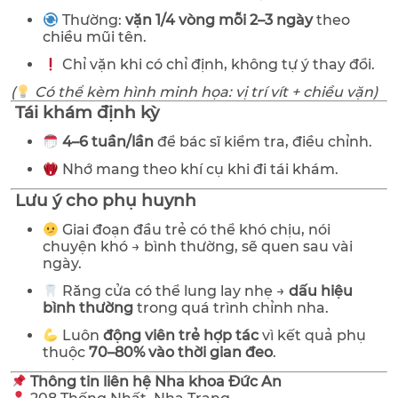
Thường:
vặn 1/4 vòng mỗi 2–3 ngày
theo
chiều mũi tên.
Chỉ vặn khi có chỉ định, không tự ý thay đổi.
(
Có thể kèm hình minh họa: vị trí vít + chiều vặn)
Tái khám định kỳ
4–6 tuần/lần
để bác sĩ kiểm tra, điều chỉnh.
Nhớ mang theo khí cụ khi đi tái khám.
Lưu ý cho phụ huynh
Giai đoạn đầu trẻ có thể khó chịu, nói
chuyện khó → bình thường, sẽ quen sau vài
ngày.
Răng cửa có thể lung lay nhẹ →
dấu hiệu
bình thường
trong quá trình chỉnh nha.
Luôn
động viên trẻ hợp tác
vì kết quả phụ
thuộc
70–80% vào thời gian đeo
.
Thông tin liên hệ Nha khoa Đức An