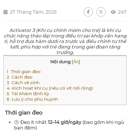
27 Tháng Tám, 2025
247
Activator 3 (Khí cụ chỉnh móm cho trẻ) là khí cụ
chức năng tháo lắp trong điều trị sai khớp cắn hạng
II, hỗ trợ đưa hàm dưới ra trước và điều chỉnh tư thế
lưỡi, phù hợp với trẻ đang trong giai đoạn tăng
trưởng.
Nội dung
[
Ẩn
]
1
Thời gian đeo
2
Cách đeo
3
Cách vệ sinh
4
Kích hoạt khí cụ (nếu có vít nới rộng)
5
Tái khám định kỳ
6
Lưu ý cho phụ huynh
Thời gian đeo
Đeo ít nhất
12–14 giờ/ngày
(bao gồm khi ngủ
ban đêm)