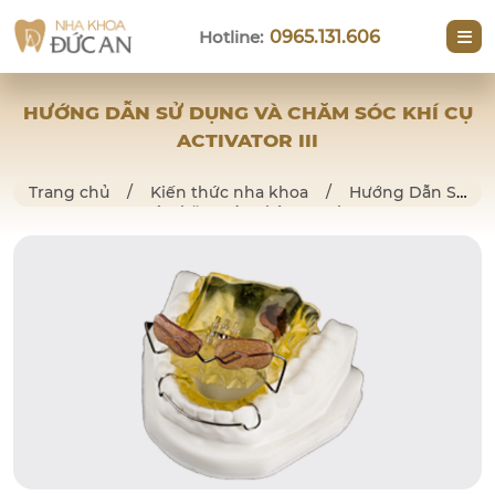
Hotline:
0965.131.606
HƯỚNG DẪN SỬ DỤNG VÀ CHĂM SÓC KHÍ CỤ
ACTIVATOR III
Trang chủ
/
Kiến thức nha khoa
/
Hướng Dẫn Sử
Dụng Và Chăm Sóc Khí Cụ Activator III