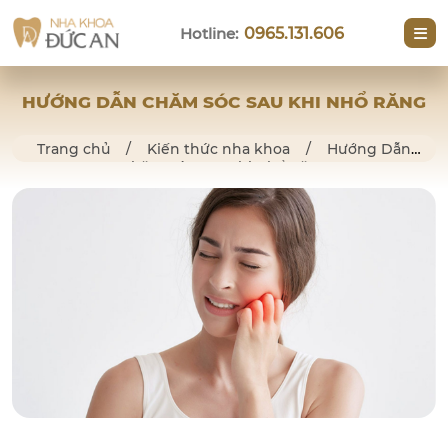
Hotline:
0965.131.606
HƯỚNG DẪN CHĂM SÓC SAU KHI NHỔ RĂNG
Trang chủ
/
Kiến thức nha khoa
/
Hướng Dẫn
Chăm Sóc Sau Khi Nhổ Răng