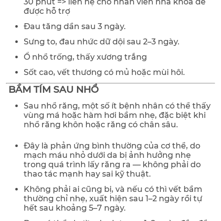
30 phút => liên hệ cho nhân viên nha khoa để
được hỗ trợ
Đau tăng dần sau 3 ngày.
Sưng to, đau nhức dữ dội sau 2–3 ngày.
Ổ nhổ trống, thấy xương trắng
Sốt cao, vết thương có mủ hoặc mùi hôi.
BẦM TÍM SAU NHỔ
Sau nhổ răng, một số ít bệnh nhân có thể thấy
vùng má hoặc hàm hơi bầm nhẹ, đặc biệt khi
nhổ răng khôn hoặc răng có chân sâu.
Đây là phản ứng bình thường của cơ thể, do
mạch máu nhỏ dưới da bị ảnh hưởng nhẹ
trong quá trình lấy răng ra — không phải do
thao tác mạnh hay sai kỹ thuật.
Không phải ai cũng bị, và nếu có thì vết bầm
thường chỉ nhẹ, xuất hiện sau 1–2 ngày rồi tự
hết sau khoảng 5–7 ngày.