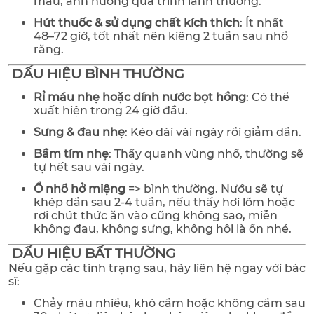
máu, ảnh hưởng quá trình lành thương.
Hút thuốc & sử dụng chất kích thích
: Ít nhất
48–72 giờ, tốt nhất nên kiêng 2 tuần sau nhổ
răng.
DẤU HIỆU BÌNH THƯỜNG
Rỉ máu nhẹ hoặc dính nước bọt hồng
: Có thể
xuất hiện trong 24 giờ đầu.
Sưng & đau nhẹ
: Kéo dài vài ngày rồi giảm dần.
Bầm tím nhẹ
: Thấy quanh vùng nhổ, thường sẽ
tự hết sau vài ngày.
Ổ nhổ hở miệng
=> bình thường. Nướu sẽ tự
khép dần sau 2-4 tuần, nếu thấy hơi lõm hoặc
rơi chút thức ăn vào cũng không sao, miễn
không đau, không sưng, không hôi là ổn nhé.
DẤU HIỆU BẤT THƯỜNG
Nếu gặp các tình trạng sau, hãy liên hệ ngay với bác
sĩ:
Chảy máu nhiều, khó cầm hoặc không cầm sau