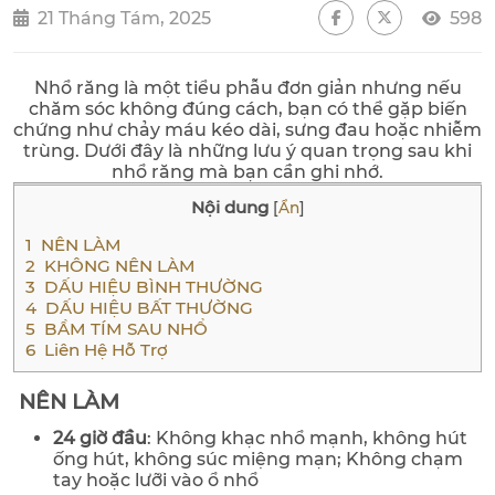
21 Tháng Tám, 2025
598
Nhổ răng là một tiểu phẫu đơn giản nhưng nếu
chăm sóc không đúng cách, bạn có thể gặp biến
chứng như chảy máu kéo dài, sưng đau hoặc nhiễm
trùng. Dưới đây là những lưu ý quan trọng sau khi
nhổ răng mà bạn cần ghi nhớ.
Nội dung
[
Ẩn
]
1
NÊN LÀM
2
KHÔNG NÊN LÀM
3
DẤU HIỆU BÌNH THƯỜNG
4
DẤU HIỆU BẤT THƯỜNG
5
BẦM TÍM SAU NHỔ
6
Liên Hệ Hỗ Trợ
NÊN LÀM
24 giờ đầu
: Không khạc nhổ mạnh, không hút
ống hút, không súc miệng mạn; Không chạm
tay hoặc lưỡi vào ổ nhổ