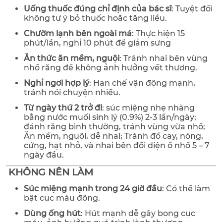
Uống thuốc đúng chỉ định của bác sĩ
: Tuyệt đối
không tự ý bỏ thuốc hoặc tăng liều.
Chườm lạnh bên ngoài má
: Thực hiện 15
phút/lần, nghỉ 10 phút để giảm sưng
Ăn thức ăn mềm, nguội
: Tránh nhai bên vùng
nhổ răng để không ảnh hưởng vết thương.
Nghỉ ngơi hợp lý
: Hạn chế vận động mạnh,
tránh nói chuyện nhiều.
Từ ngày thứ 2 trở đi
: súc miệng nhẹ nhàng
bằng nước muối sinh lý (0.9%) 2-3 lần/ngày;
đánh răng bình thường, tránh vùng vừa nhổ;
Ăn mềm, nguội, dễ nhai; Tránh đồ cay, nóng,
cứng, hạt nhỏ, và nhai bên đối diện ổ nhổ 5 – 7
ngày đầu.
KHÔNG NÊN LÀM
Súc miệng mạnh trong 24 giờ đầu
: Có thể làm
bật cục máu đông.
Dùng ống hút
: Hút mạnh dễ gây bong cục