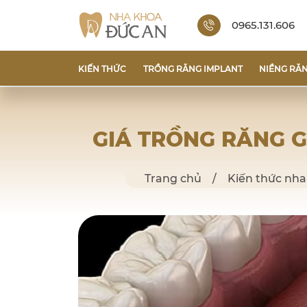
0965.131.606
KIẾN THỨC
TRỒNG RĂNG IMPLANT
NIỀNG RĂ
GIÁ TRỒNG RĂNG G
Trang chủ
/
Kiến thức nha