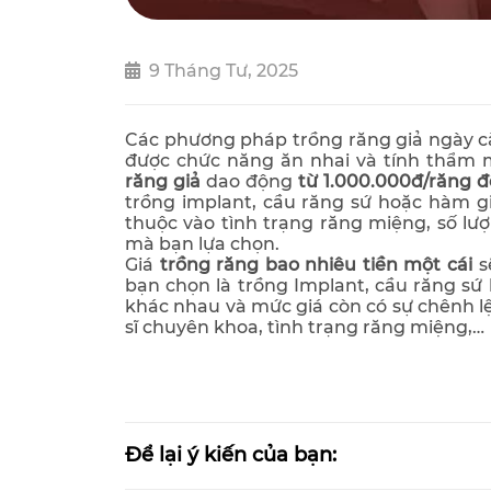
9 Tháng Tư, 2025
Các phương pháp trồng răng giả ngày cà
được chức năng ăn nhai và tính thẩm m
răng giả
dao động
từ 1.000.000đ/răng 
trồng implant, cầu răng sứ hoặc hàm gi
thuộc vào tình trạng răng miệng, số l
mà bạn lựa chọn.
Giá
trồng răng bao nhiêu tiền một cái
s
bạn chọn là trồng Implant, cầu răng sứ
khác nhau và mức giá còn có sự chênh lệ
sĩ chuyên khoa, tình trạng răng miệng,…
Để lại ý kiến của bạn: