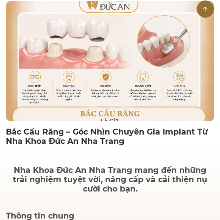
Bắc Cầu Răng – Góc Nhìn Chuyên Gia Implant Từ
Nha Khoa Đức An Nha Trang
Nha Khoa Đức An Nha Trang mang đến những
trải nghiệm tuyệt vời, nâng cấp và cải thiện nụ
cười cho bạn.
Thông tin chung