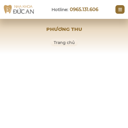
Hotline:
0965.131.606
PHƯƠNG THU
Trang chủ