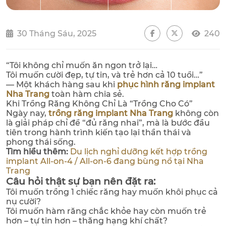
30 Tháng Sáu, 2025
240
“Tôi không chỉ muốn ăn ngon trở lại…
Tôi muốn cười đẹp, tự tin, và trẻ hơn cả 10 tuổi…”
— Một khách hàng sau khi
phục hình răng implant
Nha Trang
toàn hàm chia sẻ.
Khi Trồng Răng Không Chỉ Là “Trồng Cho Có”
Ngày nay,
trồng răng implant Nha Trang
không còn
là giải pháp chỉ để “đủ răng nhai”, mà là bước đầu
tiên trong hành trình kiến tạo lại thần thái và
phong thái sống.
Tìm hiểu thêm:
Du lịch nghỉ dưỡng kết hợp trồng
implant All-on-4 / All-on-6 đang bùng nổ tại Nha
Trang
Câu hỏi thật sự bạn nên đặt ra:
Tôi muốn trồng 1 chiếc răng hay muốn khôi phục cả
nụ cười?
Tôi muốn hàm răng chắc khỏe hay còn muốn trẻ
hơn – tự tin hơn – thăng hạng khí chất?