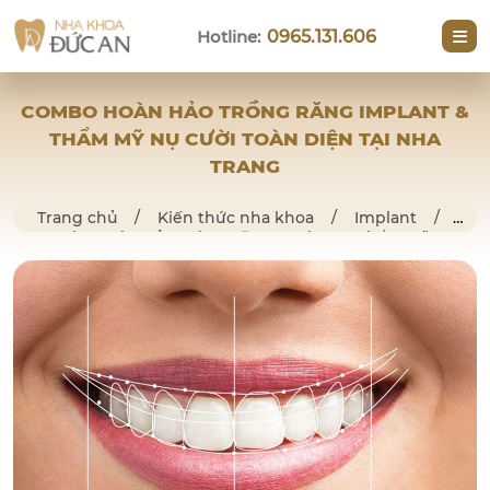
Hotline:
0965.131.606
COMBO HOÀN HẢO TRỒNG RĂNG IMPLANT &
THẨM MỸ NỤ CƯỜI TOÀN DIỆN TẠI NHA
TRANG
Trang chủ
/
Kiến thức nha khoa
/
Implant
/
Combo Hoàn Hảo Trồng Răng Implant & Thẩm Mỹ Nụ
Cười Toàn Diện tại Nha Trang