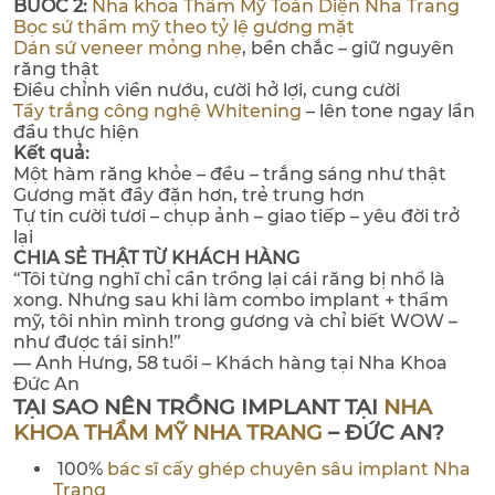
BƯỚC 2:
Nha khoa Thẩm Mỹ Toàn Diện Nha Trang
Bọc sứ thẩm mỹ theo tỷ lệ gương mặt
Dán sứ veneer mỏng nhẹ
, bền chắc – giữ nguyên
răng thật
Điều chỉnh viền nướu, cười hở lợi, cung cười
Tẩy trắng công nghệ Whitening
– lên tone ngay lần
đầu thực hiện
Kết quả:
Một hàm răng khỏe – đều – trắng sáng như thật
Gương mặt đầy đặn hơn, trẻ trung hơn
Tự tin cười tươi – chụp ảnh – giao tiếp – yêu đời trở
lại
CHIA SẺ THẬT TỪ KHÁCH HÀNG
“Tôi từng nghĩ chỉ cần trồng lại cái răng bị nhổ là
xong. Nhưng sau khi làm combo implant + thẩm
mỹ, tôi nhìn mình trong gương và chỉ biết WOW –
như được tái sinh!”
— Anh Hưng, 58 tuổi – Khách hàng tại Nha Khoa
Đức An
TẠI SAO NÊN TRỒNG IMPLANT TẠI
NHA
KHOA THẨM MỸ NHA TRANG
– ĐỨC AN?
100%
bác sĩ cấy ghép chuyên sâu implant Nha
Trang