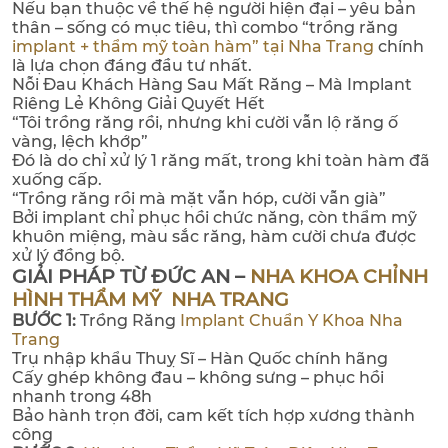
Nếu bạn thuộc về thế hệ người hiện đại – yêu bản
thân – sống có mục tiêu, thì combo “trồng răng
implant + thẩm mỹ toàn hàm” tại Nha Trang
chính
là lựa chọn đáng đầu tư nhất.
Nỗi Đau Khách Hàng Sau Mất Răng – Mà Implant
Riêng Lẻ Không Giải Quyết Hết
“Tôi trồng răng rồi, nhưng khi cười vẫn lộ răng ố
vàng, lệch khớp”
Đó là do chỉ xử lý 1 răng mất, trong khi toàn hàm đã
xuống cấp.
“Trồng răng rồi mà mặt vẫn hóp, cười vẫn già”
Bởi implant chỉ phục hồi chức năng, còn thẩm mỹ
khuôn miệng, màu sắc răng, hàm cười chưa được
xử lý đồng bộ.
GIẢI PHÁP TỪ ĐỨC AN –
NHA KHOA CHỈNH
HÌNH THẨM MỸ NHA TRANG
BƯỚC 1:
Trồng Răng
Implant Chuẩn Y Khoa Nha
Trang
Trụ nhập khẩu Thuỵ Sĩ – Hàn Quốc chính hãng
Cấy ghép không đau – không sưng – phục hồi
nhanh trong 48h
Bảo hành trọn đời, cam kết tích hợp xương thành
công