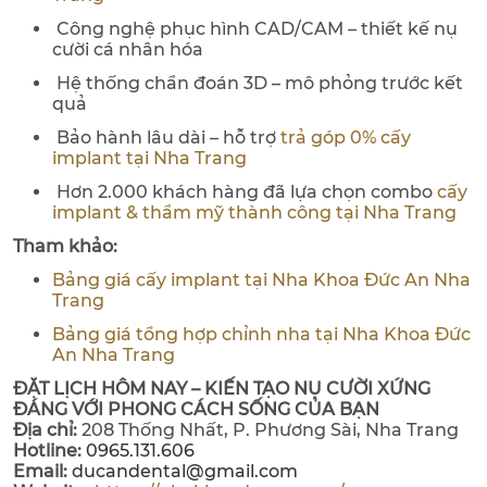
Công nghệ phục hình CAD/CAM – thiết kế nụ
cười cá nhân hóa
Hệ thống chẩn đoán 3D – mô phỏng trước kết
quả
Bảo hành lâu dài – hỗ trợ
trả góp 0% cấy
implant tại Nha Trang
Hơn 2.000 khách hàng đã lựa chọn combo
cấy
implant & thẩm mỹ thành công tại Nha Trang
Tham khảo:
Bảng giá cấy implant tại Nha Khoa Đức An Nha
Trang
Bảng giá tổng hợp chỉnh nha tại Nha Khoa Đức
An Nha Trang
ĐẶT LỊCH HÔM NAY – KIẾN TẠO NỤ CƯỜI XỨNG
ĐÁNG VỚI PHONG CÁCH SỐNG CỦA BẠN
Địa chỉ:
208 Thống Nhất, P. Phương Sài, Nha Trang
Hotline:
0965.131.606
Email:
ducandental@gmail.com