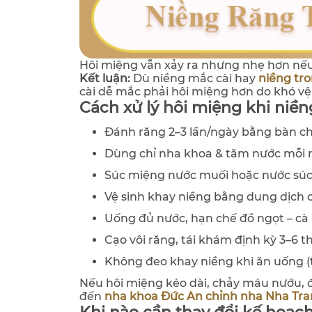
Hôi miệng vẫn xảy ra nhưng nhẹ hơn nếu
Kết luận:
Dù niềng mắc cài hay
niềng tr
cài dễ mắc phải hôi miệng hơn do khó vệ 
Cách xử lý hôi miệng khi niền
Đánh răng 2–3 lần/ngày bằng bàn c
Dùng chỉ nha khoa & tăm nước mỗi 
Súc miệng nước muối hoặc nước sú
Vệ sinh khay niềng bằng dung dịch
Uống đủ nước, hạn chế đồ ngọt – cà 
Cạo vôi răng, tái khám định kỳ 3–6 
Không đeo khay niềng khi ăn uống (t
Nếu hôi miệng kéo dài, chảy máu nướu, đ
đến
nha khoa Đức An chỉnh nha Nha Tr