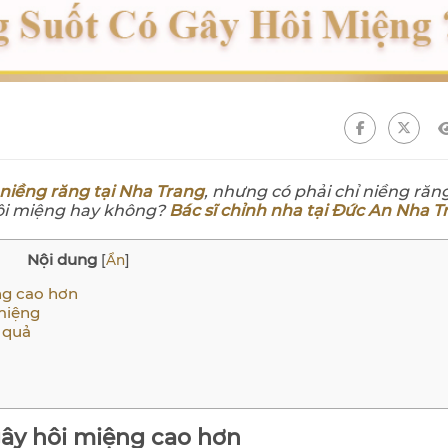
niềng răng tại Nha Trang
, nhưng có phải chỉ niềng răn
hôi miệng hay không?
Bác sĩ chỉnh nha tại Đức An Nha T
Nội dung
[
Ẩn
]
ng cao hơn
 miệng
 quả
gây hôi miệng cao hơn