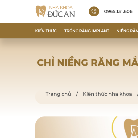
0965.131.606
KIẾN THỨC
TRỒNG RĂNG IMPLANT
NIỀNG RĂ
CHỈ NIỀNG RĂNG MẮ
Trang chủ
/
Kiến thức nha khoa