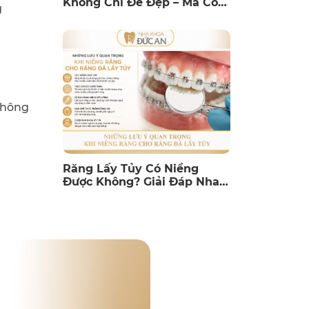
Không Chỉ Để Đẹp – Mà Còn
g
Để Bảo Vệ Sức Khỏe Răng
Miệng Lâu Dài
không
Răng Lấy Tủy Có Niềng
Được Không? Giải Đáp Nha
Khoa Đức An Nha Trang