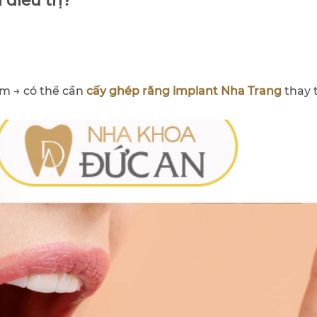
 điều trị?
àm → có thể cần
cấy ghép răng implant Nha Trang
thay 