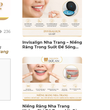
236
Invisalign Nha Trang – Niềng
g
Răng Trong Suốt Để Sống
rang
Thoải Mái Hơn Mỗi Ngày
Niềng Răng Nha Trang