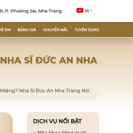
, P. Phương Sài, Nha Trang
VI
RẺ EM
BẢNG GIÁ
KHUYẾN MÃI
TUYỂN DỤNG
 NHA SĨ ĐỨC AN NHA
 Miệng? Nha Sĩ Đức An Nha Trang Nói
DỊCH VỤ NỔI BẬT
Nha khoa tổng quát