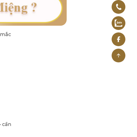
g mắc
— cần