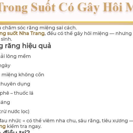
 chăm sóc răng miệng sai cách.
ong suốt Nha Trang
, đều có thể gây hôi miệng — nhưn
sinh.
g răng hiệu quả
hải lông mềm
ngày
c miệng không cồn
 chuyên dụng
phê – thuốc lá
tháng
rừ nước lọc)
au nhức → có thể viêm nha chu, sâu răng, tiêu xương 
ang
kiểm tra ngay.