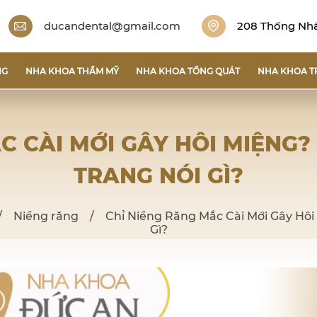
ducandental@gmail.com
208 Thống Nhất
NG
NHA KHOA THẨM MỸ
NHA KHOA TỔNG QUÁT
NHA KHOA T
C CÀI MỚI GÂY HÔI MIỆNG?
TRANG NÓI GÌ?
/
Niềng răng
/
Chỉ Niềng Răng Mắc Cài Mới Gây Hôi
Gì?