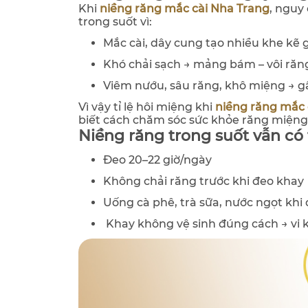
Khi
niềng răng mắc cài Nha Trang
, nguy
trong suốt vì:
Mắc cài, dây cung tạo nhiều khe kẽ g
Khó chải sạch → mảng bám – vôi răn
Viêm nướu, sâu răng, khô miệng → g
Vì vậy tỉ lệ hôi miệng khi
niềng răng mắc 
biết cách chăm sóc sức khỏe răng miệng 
Niềng răng trong suốt vẫn có 
Đeo 20–22 giờ/ngày
Không chải răng trước khi đeo khay
Uống cà phê, trà sữa, nước ngọt kh
Khay không vệ sinh đúng cách → vi 