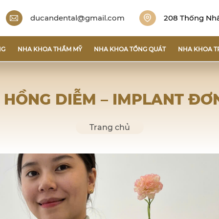
ducandental@gmail.com
208 Thống Nhất
NG
NHA KHOA THẨM MỸ
NHA KHOA TỔNG QUÁT
NHA KHOA T
 HỒNG DIỄM – IMPLANT ĐƠ
Trang chủ