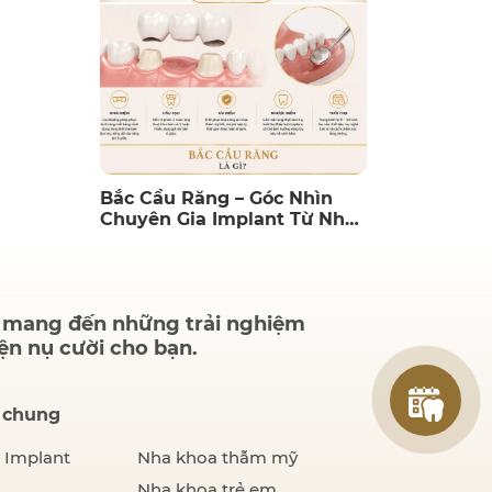
Bắc Cầu Răng – Góc Nhìn
Chuyên Gia Implant Từ Nha
Khoa Đức An Nha Trang
 mang đến những trải nghiệm
iện nụ cười cho bạn.
 chung
 Implant
Nha khoa thẫm mỹ
Nha khoa trẻ em