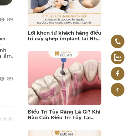
89
Lời khen từ khách hàng điều
iệc
trị cấy ghép implant tại Nha
–
Khoa Đức An Nha Trang
ịnh
g lắm,
89
Điều Trị Tủy Răng Là Gì? Khi
Nào Cần Điều Trị Tủy Tại
Nha Trang?