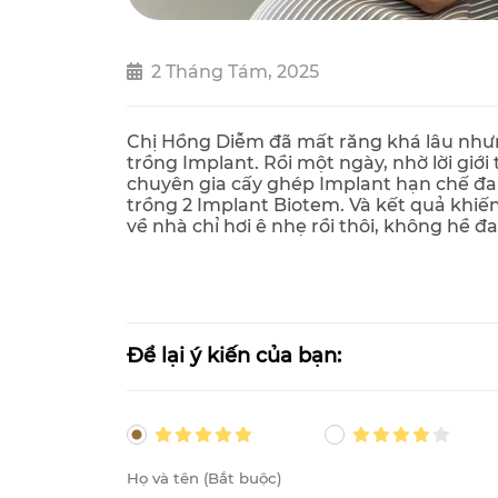
2 Tháng Tám, 2025
Chị Hồng Diễm đã mất răng khá lâu nhưn
trồng Implant. Rồi một ngày, nhờ lời giới
chuyên gia cấy ghép Implant hạn chế đau
trồng 2 Implant Biotem. Và kết quả khiến
về nhà chỉ hơi ê nhẹ rồi thôi, không hề 
Để lại ý kiến của bạn: